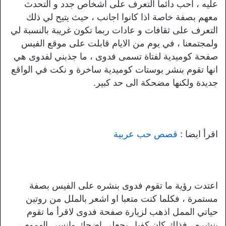
عليه ، احب دائما التعرف على اشخاص جدد و التحدث
معهم بصفة خاصة اذا كانوا اجانب ، حيث يتيح لي ذلك
التعرف على ثقافات و عادات ربما تكون غريبة بالنسبة لي
ولمجتمعنا ، في يوم من الايام قابلت على موقع الفيس
صفحة كوميدية لفتاة تسمى فدوى ، ما جذبني لفدوى هي
انها تقوم بنشر بوستات كوميدية ساخرة و نكت في الواقع
جديدة ولكنها مضحكة الى حد كبير.
اقرأ ايضا :
قصص حب عربية
اعتدت رؤية ما تقوم فدوى بنشره على الفيس بصفة
مستمرة ، فكلما كنت متعبا او اشعر بالملل من روتين
حياتي الممل اذهب لزيارة صفحة فدوى لاقرأ ما تقوم
بنشره ، فذلك كان كفيل بجعلي اضحك وانسى الهموم ،