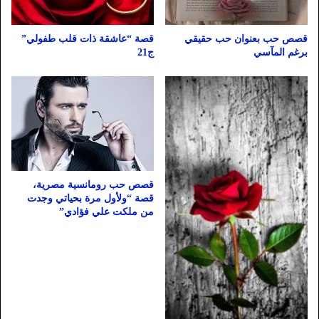
قصص حب بعنوان حب حقيقي
قصة “عاشقة ذات قلب طفولي”
برغم المآسي
ج21
قصص حب رومانسية مصرية،
قصة “ولأول مرة بحياتي وجدت
من ملكت علي فؤادي”