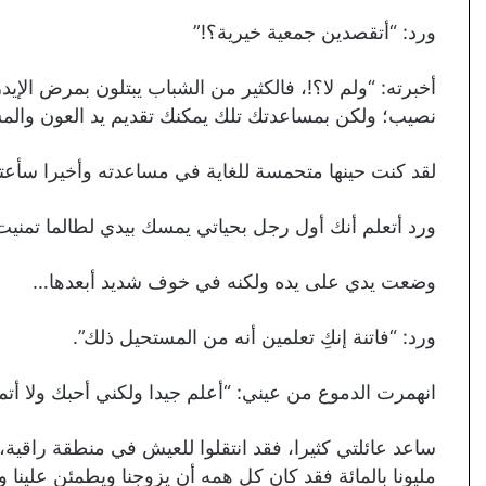
ورد: “أتقصدين جمعية خيرية؟!”
أخبرته: “ولم لا؟!، فالكثير من الشباب يبتلون بمرض ا
نصيب؛ ولكن بمساعدتك تلك يمكنك تقديم يد العون والمس
لقد كنت حينها متحمسة للغاية في مساعدته وأخيرا سأع
ورد أتعلم أنك أول رجل بحياتي يمسك بيدي لطالما تمني
وضعت يدي على يده ولكنه في خوف شديد أبعدها…
ورد: “فاتنة إنكِ تعلمين أنه من المستحيل ذلك”.
انهمرت الدموع من عيني: “أعلم جيدا ولكني أحبك ولا أت
ساعد عائلتي كثيرا، فقد انتقلوا للعيش في منطقة راقية،
مليونا بالمائة فقد كان كل همه أن يزوجنا ويطمئن علين