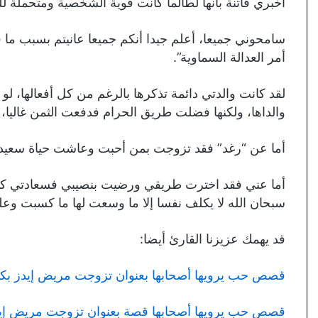
أخبري فاتنة بأنها لطالما كانت قوية الشخصية ومتحملة لل
سامحوني جميعا، أعلم جيدا أنكم جميعا عانيتم بسبب ما 
أمر العدالة السماوية”.
لقد كانت والدتي دائمة تذكرها بالرغم من كل أفعالها، ل
والداها، ولكنها فضلت طريق الحرام فدفعت الثمن غاليا، 
أما عن “رغد” فقد تزوجت بمن أحبت وعاشت حياة سعيدة، و
أما عني فقد اخترت طريقي ورضيت بنصيبي فسعادتي كم
سبحان الله لا يكلف نفسا إلا ما وسعت لها ما كسبت وعلي
قد يهمك عزيزنا القارئ أيضا:
قصص حب يرويها أصحابها بعنوان تزوجت مريض إيدز بكام
قصص حب يرويها أصحابها قصة بعنوان تزوجت مريض إيدز 