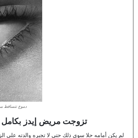
دموع تتساقط من 
تزوجت مريض إيدز بكامل رغبتي 
لم يكن أمامه حلا سوى ذلك حتى لا تجبره والدته على ا