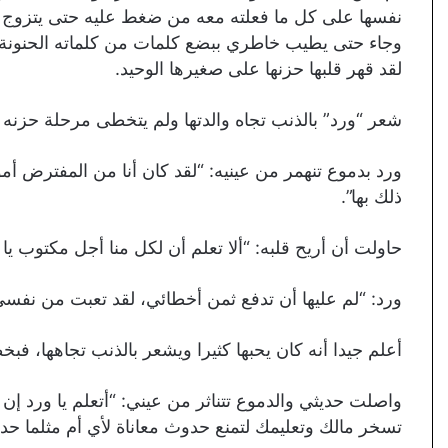
نفسها على كل ما فعلته معه من ضغط عليه حتى يتزوج لترى
وجاء حتى يطيب خاطري ببضع كلمات من كلماته الحنونة، 
لقد قهر قلبها حزنها على صغيرها الوحيد.
شعر “ورد” بالذنب تجاه والدتها ولم يتخطى مرحلة حزنه 
ورد بدموع تنهمر من عينيه: “لقد كان أنا من المفترض 
ذلك بها”.
حاولت أن أريح قلبه: “ألا تعلم أن لكل منا أجل مكتوب يا 
ورد: “لم عليها أن تدفع ثمن أخطائي، لقد تعبت من نفس
أعلم جيدا أنه كان يحبها كثيرا ويشعر بالذنب تجاهها، فبخ
واصلت حديثي والدموع تتناثر من عيني: “أتعلم يا ورد إن ا
تسخر مالك وتعليمك لتمنع حدوث معاناة لأي أم مثلما ح