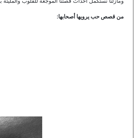
ومازلنا نستكمل أحداث قصتنا الموجعة للقلوب والمليئة ب
من قصص حب يرويها أصحابها: