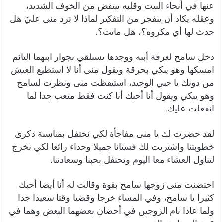
عنها في أنحاء البيت وقلبه ينتفض من الخوف الشديد،
وعقله يكاد أن ينفجر من التفكير لماذا لا ترد منى عليّ هل
حدث لها أي مكروه؟، هل ماتت؟.
دخل سامح لغرفة أبنه ووجدها تستلقي بجوار ابنهما النائم
امسكها وهو يبكي بحرقة ويقول منى أنا لا استطيع العيش
من دونك يا حبي الوحيد، استيقظت منى ونظرت لسامح
وهو يبكي ويقول أنا أحبك أنا كنت فقط متعب جدا لما
انفعلت عليك.
لقد حضرت لك يا منى مفاجأة لكي نحتفل بمناسبة ذكرى
خطوبتنا واشتريت لك فستانا جميلا وحذاء رائعا لكي نخرج
لتناول العشاء معا اليوم ونحتفل بحبنا وسعادتنا.
احتضنت منى زوجها سامح بقوة وقالت له أنا أيضا أحبك
كثيرا يا سامح، وفي المساء خرجا وقضيا وقتا سعيدا جدا
ولما عادا نام الزوجين في أحضان بعضهما البعض وهما في