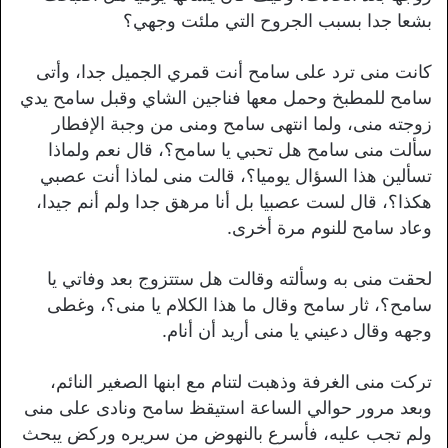
بشعا جدا بسبب الجروح التي ملئت وجهي؟
كانت منى ترد على سامح أنت قمري الجميل جدا، وأتى
سامح للمطبخ وحمل معها فناجين الشاي وقبل سامح يدي
زوجته منى، ولما انتهى سامح ومنى من وجبة الإفطار
سألت منى سامح هل تحبي يا سامح؟، قال نعم ولماذا
تسألين هذا السؤال يوميا؟، قالت منى لماذا أنت عصبي
هكذا؟، قال لست عصبيا بل أنا مرهق جدا ولم أنم جيدا،
وعاد سامح للنوم مرة أخرى.
لحقت منى به وسألته وقالت هل ستتزوج بعد وفاتي يا
سامح؟، ثار سامح وقال ما هذا الكلام يا منى؟، وغطى
وجهه وقال دعيني يا منى أريد أن أنام.
تركت منى الغرفة وذهبت لتنام مع ابنها الصغير النائم،
وبعد مرور حوالي الساعة استيقظ سامح ونادى على منى
ولم تجب عليه، فأسرع بالنهوض من سريره وركض يبحث