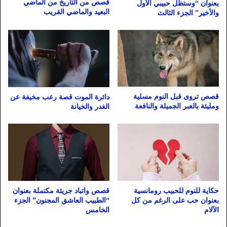
قصص من التاريخ من الماضي
بعنوان “وستظل حبيبي الأول
البعيد والماضي القريب
والأخير” الجزء الثالث
قصص تروى قبل النوم مسلية
دائرة الموت قصة رعب مخيفة عن
ومليئة بالعبر الجميلة والنافعة
الغدر والخيانة
حكاية للنوم للحبيب رومانسية
قصص واتباد جريئة مكتملة بعنوان
بعنوان حب على الرغم من كل
“الطبيب العاشق المجنون” الجزء
الآلام
الخامس