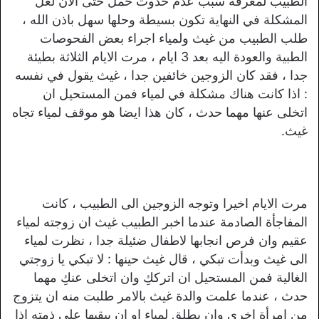
الطبيب لمعرفة سبب عدم حدوث حمل حتى الآن لعل
المشكلة في النهاية تكون بسيطة وحلها سهل باذن الله ،
طلب الطبيب من غيث ولمياء اجراء بعض الفحوصات
الطبية والعودة اليه بعد 3 ايام ، مرت الايام الثلاثة بطيئة
جدا ، فقد كان الزوجين خائفين جدا ، غيث يقول في نفسه
: اذا كانت هناك مشكلة في لمياء فمن المستحيل ان
اتخلى عنها مهما حدث ، كان هذا ايضا هو موقف لمياء تجاه
غيث.
مرت الايام اخيرا وتوجه الزوجين الى الطبيب ، كانت
المفاجأة الصادمة عندما اخبر الطبيب غيث ان زوجته لمياء
عقيم وان فرص انجابها لاطفال ضئيلة جدا ، نظرت لمياء
الى غيث وبدأت تبكي ، قال غيث حينها : لا تبكي يا زوجتي
الغالية فمن المستحيل ان اترككِ وان اتخلى عنكِ مهما
حدث ، عندما علمت والدة غيث بالامر طلبت منه ان يتزوج
من امرأة اخرى وان يطلق لمياء او ان يبقيها على ذمته اذا