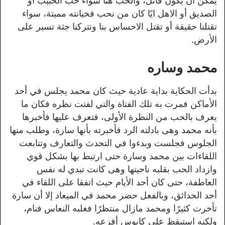
يمكن أن يكون قاتل، والحب هنا سواء حب الحبيب أو
الصديق أو الاهل ايًا كان من نحب فخيانته مميتة، سواء
تقتلنا حقيقة أو تقتل الاحساس بنا وتتركنا جثة تسير على
الأرض.
محمد وساره
بدأت الحكاية بداية عادية حيث كان محمد يجلس في أحد
الأماكن فمرت به تلك الفتاة والتي لفتت نظره فكان ما
يعرف بالحب من النظرة الأولى، فتعرف عليها فأخبرها
بأنه محمد وهى بادلته الرد فأخبرته بأنها سارة، وطلب منها
الجلوس فجلست وبدءوا في التحدث والتعارف وتتابعت
اللقاءات بين محمد وسارة حتى ارتبط بها بشكل قوي
وازداد الحب بقلبه ناحيتها وهى كانت تبدي له نفس
العاطفة، حتى كان أحد الأيام حيث اتفقا على اللقاء في
أحد الحدائق، وبالفعل حضر محمد في الميعاد إلا أن سارة
تأخرت كثيرًا ومحمد مازال منتظرًا فغلبه النعاس فنام،
ولكنه استيقظ على كابوس أفزعه.