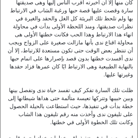
كان منها إلا أن أخبرته اقرب الناس إليها وهى صديقتها
سارة وقصت عليها قصة حبها ورغبة الشاب في الارتباط
بها ولم تلحظ تلك البريئة كل الغل والحقد والغيرة في
نظرات صديقتها، ومنذ اللحظة الأولى بدأت في محاولة
انهاء هذا الارتباط وهذا الحب فكانت خطتها الأولى هى
محاولة اقناع ندى بأنها مازالت صغيرة على الزواج ويجب
أن تنتظر بعض الوقت حتى تكون مستعدة للارتباط، إلا أن
ندى أفسدت خطتها بدون قصد بإصرارها على اتمام حبها
بالنهاية الطبيعية وهى الارتباط ايًا كان عمرها فزاد حقدها
وغيرتها عليها.
ظلت تلك السارة تفكر كيف تفسد حياة ندى وتفصل بينها
وبين حبيبها وتتركها تعيسة متألمة حتى هداها شيطانها إلى
خطة بدأت في تنفيذها، حيث استطاعت بالحيلة الحصول
على تليفون ندى وأخذت منه رقم تليفون هذا الشاب
وكانت تلك الخطوة الأولى في خطتها.
استمرت سارة في تنفيذ باقي خطوات خطتها حيث قامت