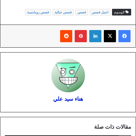
الوسوم
اجمل قصص
قصص
قصص خيالية
قصص رومانسية
لينكدإن
بينتيريست
هناء سيد علي
مقالات ذات صلة