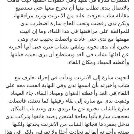
بالاتصال بندى تطلب منها أن تخرج معها حتى تستطيع
مقابلة شاب تعرفت عليه من الانترنت وتريد مرافقتها،
ولكن ندى رفضت وتحت الحاح سارة اضطرت ندى
للموافقة على مرافقتها في هذا اللقاء، وما إن انهت
مهمتها مع ندى حتى عادت واتصلت بحبيب ندى وهى
تخبره أن ندى تخونه وتلتقي بشباب غيره حتى أنها أخبرته
عن لقائها بشاب في الغد ويستطيع أن يرى بعينيه خيانتها
وأعطته الميعاد ومكان اللقاء.
اتجهت سارة إلى الانترنت وبدأت في إجراء تعارف مع
شاب وأخبرته بأن اسمها ندى وفي النهاية اتفقت معه على
اللقاء في الغد وأعطته العنوان وميعاد اللقاء، جاء الميعاد
وذهبت ندى مع سارة إلى لقاء رفيقها كما تعتقد، فاتصلت
سارة بالشاب تخبره عن ما ترتدي ندى وعند باب المكان
تحججت سارة بأنها بحاجة لشحن رصيد هاتفها وتركت ندى
تدخل بمفردها فجائها الشاب من الانترنت يحدثها ولكنها
صدته وأخبرته أنها لم تحادث أحدًا ولا تعرفه، ولكن في هذا