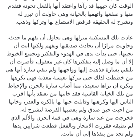
الوقت كان حبيبها قد رآها واعتقد أنها بالفعل تخونه فتقدم
منها و صفعها واتهمها بالخيانة وهى حاولت أن تبرر له
وتشرح له الحقيقة فرفض الاستماع لها وتركها وذهب.
عادت تلك المسكينة منزلها وهى تحاول أن تفهم ما حدث،
وحاولت مرارًا أن تحادث صديقتها وتفهم ولكنها ابت أن
تجيبها، حتى بدأت ندى في الهدوء والتفكير وتجميع الخيوط
إلا أن ما وصل إليه بتفكيرها كان غير معقول، فأصرت أن
تلتقي بسارة فذهبت إليها وواجهتها ولم تنفي سارة أنها هى
من خططت لذلك حتى تتركها تعيسة معذبة فهى تكرهها
وتكره ان تراها سعيدة، مما أصاب سارة بالحزن والإحباط
من تلك الخيانة القاسية فقد خانتها من تعتقد بأنها اقرب
الناس اليها وكرهتها وقابلت حبها لها بالكره والغدر، وخانها
من احبت حين صدق ولم يعطيها الفرصة لتشرح له،
فخرجت من عند سارة وهى في قمة الحزن والألم الذي
لم تطيقه فقررت الانتحار وبالفعل قطعت شرايين يدها
ولم تجد من ينقذها إلى أن ماتت.