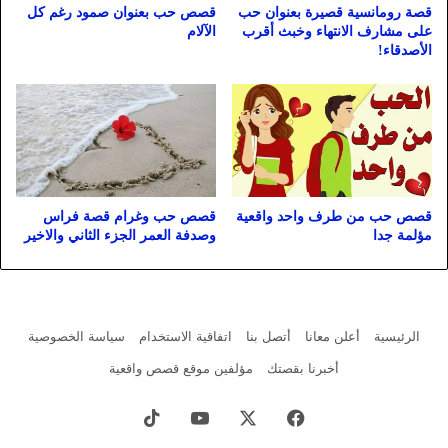
قصة رومانسية قصيرة بعنوان حب
قصص حب بعنوان صمود رغم كل
على مشارف الانتهاء وخبث أقرب
الآلام
الأصدقاء!
قصص حب من طرف واحد واقعية
قصص حب وغرام قصة فراس
مؤلمة جدا
وصدفة العمر الجزء الثاني والاخير
الرئيسية
أعلن معانا
أتصل بنا
اتفاقية الاستخدام
سياسة الخصوصية
أخبرنا بقصتك
مؤلفين موقع قصص واقعية
فيسبوك
X
يوتيوب
‫TikTok