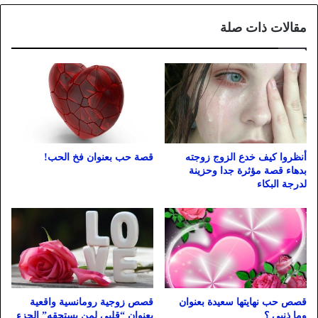
مقالات ذات صلة
أنظروا كيف خدع الزوج زوجته
قصة حب بعنوان فخ الحب!
بدهاء قصة مؤثرة جدا وحزينة
لدرجة البكاء
قصص حب نهايتها سعيدة بعنوان
قصص زوجية رومانسية واقعية
وما ذنبي ؟
بعنوان “قلبي لمن يستحقه” الجزء