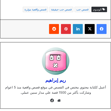
الوسوم
قصص حب
قصص حب حيقيقة
قصص واقعية مؤثرة
لينكدإن
بينتيريست
ريم إبراهيم
أعمل ككتابة محتوي مختص في القصص في موقع قصص واقعية منذ 5 اعوام
وشاركت بأكثر من 1500 قصة علي مدار سنين عملي.
موقع
فيسبوك
الويب