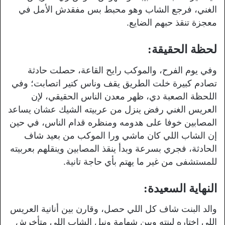
الغني، فرجع الشاب وهو محبط بس مفقدش الأمل في
معجزة تنقذ حبهم الضايع.
لحظة الحقيقة:
وفي يوم الفرح، والموكب رايح القاعة، حصلت حادثة
تصادم كبيرة خلت الطريق يقف وناس كتير اتصابت؛ وفي
اللحظة الصعبة دي، ظهر معدن الناس الحقيقي، لإن
العريس الغني رفض ينزل من عربيته الشيك عشان يساعد
المصابين خوفا على هدومه ومنظره قدام الناس، في حين
إن الشاب اللي كان ماشي ورا الموكب من بعيد شاف
الحادثة، فجري بسرعة وبدأ ينقذ المصابين وينقلهم بعربيته
للمستشفى من غير ما يهتم بأي حاجة تانية.
النهاية السعيدة:
والد البنت شاف كل اللي حصل، وقارن بين أنانية العريس
اللي اختاره لبنته وبين شهامة ونبل الشاب اللي متأخرش