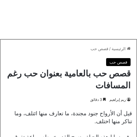
الرئيسية
/
قصص حب
قصص حب
قصص حب بالعامية بعنوان حب رغم
المسافات
ريم إبراهيم
3 دقائق
قيل أن الأرواح جنود مجندة، ما تعارف منها ائتلف، وما
تناكر منها اختلف.
وفي زوايا هذه الحياة، ينسج القدر خيوطه ببراعة تفوق