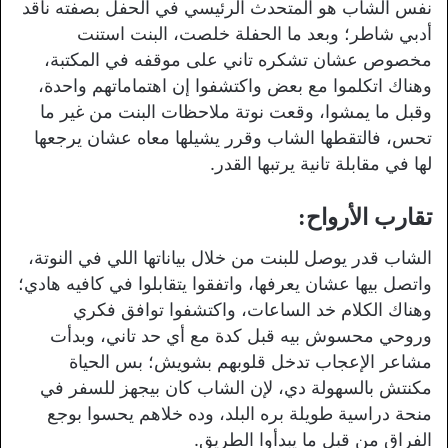
نفس الشاب هو المتحدث الرئيسي في الحفل بصفته ناقد
أدبي شاطر؛ وبعد ما الحفلة خلصت، البنت استنت
مخصوص عشان تشكره تاني على موقفه في المكتبة،
وهناك اتكلموا مع بعض واكتشفوا إن اهتماماتهم واحدة،
وقبل ما يمشوا، وقعت نوتة ملاحظات البنت من غير ما
تحس، فالتقطها الشاب وقرر يشيلها معاه عشان يرجعها
لها في مقابلة تانية يرتبها القدر.
تقارب الأرواح:
الشاب قدر يوصل للبنت من خلال بياناتها اللي في النوتة،
واتصل بيها عشان يعرفها، واتفقوا يتقابلوا في كافيه هادي؛
وهناك الكلام خد الساعات، واكتشفوا توافق فكري
وروحي محسوش بيه قبل كدة مع أي حد تاني، وبدأت
مشاعر الإعجاب تدخل قلوبهم بشويش؛ بس الحياة
مكنتش بالسهولة دي، لإن الشاب كان بيجهز للسفر في
منحة دراسية طويلة بره البلد، وده خلاهم يحسوا بوجع
الفراق من قبل ما يبدأوا الطريق.