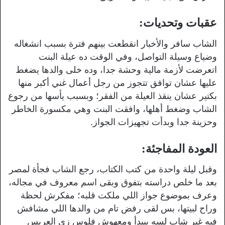
عقبات وتحديات:
الشاب سافر والأخبار انقطعت بينهم فترة بسبب انشغاله
وضياع وسيلة التواصل، وفي الوقت ده عيلة البنت
اتعرضت لأزمة مالية وحشة جدا، وده خلى والدها يضغط
عليها عشان توافق تتجوز من رجل أعمال غني أكبر منها
بكتير عشان ينقذ العيلة من الفقر؛ وبسبب يأسها من رجوع
الشاب وضغط أهلها، وافقت البنت وهي مكسورة الخاطر
وحزينة جدا وبدأت تجهيزات الجواز.
العودة المفاجئة:
وقبل ليلة واحدة من كتب الكتاب، رجع الشاب فجأة لمصر
بعد ما خلص دراسته بتفوق وبقى اسم معروف في مجاله،
وعرف بموضوع جواز اللي ملكت قلبه؛ مفكرش لحظة
وراح لبيتها، بس لقى رفض تام من والدها اللي مشافش
فيه غير شاب لسه بيبدأ ومعهوش فلوس زي العريس