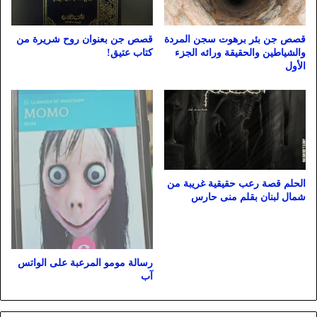
قصص جن بئر برهوت سجن المردة
قصص جن بعنوان روح شريرة من
والشياطين والحقيقة ورائه الجزء
كتاب عتيق!
الأول
الحلم قصة رعب حقيقية غريبة من
شمال لبنان بقلم منى حارس
رسالة مومو المرعبة على الواتس
آب