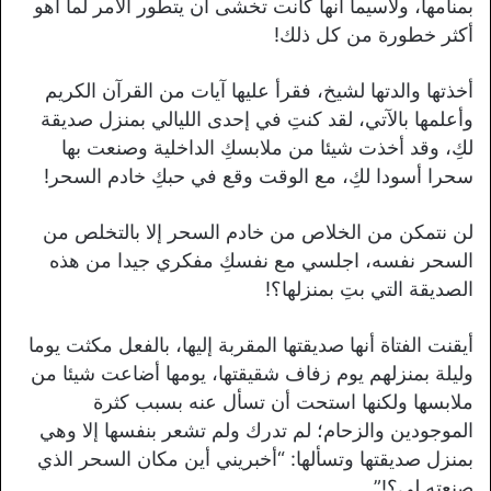
بمنامها، ولاسيما أنها كانت تخشى أن يتطور الأمر لما أهو
أكثر خطورة من كل ذلك!
أخذتها والدتها لشيخ، فقرأ عليها آيات من القرآن الكريم
وأعلمها بالآتي، لقد كنتِ في إحدى الليالي بمنزل صديقة
لكِ، وقد أخذت شيئا من ملابسكِ الداخلية وصنعت بها
سحرا أسودا لكِ، مع الوقت وقع في حبكِ خادم السحر!
لن نتمكن من الخلاص من خادم السحر إلا بالتخلص من
السحر نفسه، اجلسي مع نفسكِ مفكري جيدا من هذه
الصديقة التي بتِ بمنزلها؟!
أيقنت الفتاة أنها صديقتها المقربة إليها، بالفعل مكثت يوما
وليلة بمنزلهم يوم زفاف شقيقتها، يومها أضاعت شيئا من
ملابسها ولكنها استحت أن تسأل عنه بسبب كثرة
الموجودين والزحام؛ لم تدرك ولم تشعر بنفسها إلا وهي
بمنزل صديقتها وتسألها: “أخبريني أين مكان السحر الذي
صنعته لي؟!”