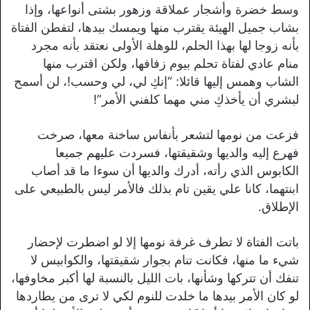
وسط خضرة وأشجار عملاقة وزهور بشتى أنواعها، وإذا
بشاب جميل الهيئة يقترب منها ويمسك بيدها، لتفطن الفتاة
بأنه زوجا لها بهذا الحلم، للوهلة الأولى نعتقد بأنه مجرد
منام عادي لفتاة تحلم بيوم زفافها، ولكن اقترب منها
الشاب وهمس إليها قائلا: “إنكِ لي، لي وحسب!، لن أسمح
لبشري أن يأخذكِ مني مهما كلفني الأمر”!
فزعت من نومها لتشعر بأنفاس ساخنة معها، صرخت
فهرع إليه والديها وشقيقتها، فسردت عليهم جميعا
الكابوس الذي رأته، أدرك والديها أن سوءا ما قد أصاب
ابنتهما، كانا علي يقين تام بذلك فالأمر ليس بالطبيعي على
الإطلاق.
باتت الفتاة لا تطرف غرفة نومها إلا لو اضطرت لإحضار
شيء ما منها، فكانت تنام بجوار شقيقتها، والكوابيس لا
تنفك أن تتركها وشأنها، بات الليل بالنسبة لها أكبر مخاوفها،
لو كان الأمر بيدها ما خلدت للنوم لكي لا ترى من يطاردها