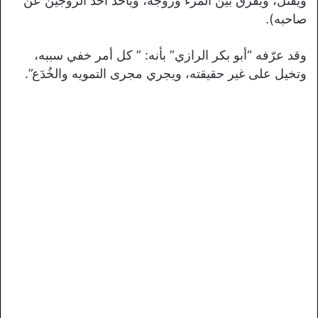
ويقتل، ويفرق بين المرء وزوجه، ويأخذ أحد الزوجين عن
صاحبه).
وقد عرّفه “أبو بكر الرازي” بأنه: ” كل أمر خفي سببه،
وتخيل على غير حقيقته، ويجري مجرى التمويه والخُدَع”.