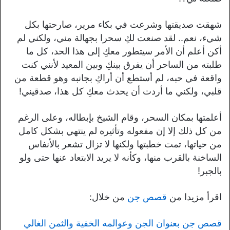
شهقت صديقتها وشرعت في بكاء مرير، صارحتها بكل
شيء، نعم.. لقد صنعت لكِ سحرا بجهالة مني، ولكني لم
أكن أعلم أن الأمر سيتطور معكِ إلى هذا الحد، كل ما
طلبته من الساحر أن يفرق بينكِ وبين المعيد لأنني كنت
واقعة في حبه، لم أستطع أن أراكِ بجانبه وهو قطعة من
قلبي، ولكني ما أردت أن يحدث معكِ كل هذا، صدقيني!
أعلمتها بمكان السحر، وقام الشيخ بإبطاله، وعلى الرغم
من كل ذلك إلا إن مفعوله وتأثيره لم ينتهي بشكل كامل
من حياتها، تمت خطبتها ولكنها لا تزال تشعر بالأنفاس
الساخنة بالقرب منها، وكأنه لا يريد الابتعاد عنها حتى ولو
بالجبر!
اقرأ مزيدا من
قصص جن
من خلال:
قصص جن بعنوان الجن وعوالمه الخفية والثمن الغالي