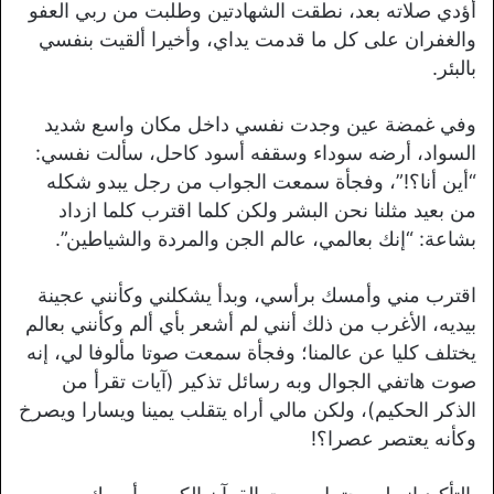
أؤدي صلاته بعد، نطقت الشهادتين وطلبت من ربي العفو
والغفران على كل ما قدمت يداي، وأخيرا ألقيت بنفسي
بالبئر.
وفي غمضة عين وجدت نفسي داخل مكان واسع شديد
السواد، أرضه سوداء وسقفه أسود كاحل، سألت نفسي:
“أين أنا؟!”، وفجأة سمعت الجواب من رجل يبدو شكله
من بعيد مثلنا نحن البشر ولكن كلما اقترب كلما ازداد
بشاعة: “إنك بعالمي، عالم الجن والمردة والشياطين”.
اقترب مني وأمسك برأسي، وبدأ يشكلني وكأنني عجينة
بيديه، الأغرب من ذلك أنني لم أشعر بأي ألم وكأنني بعالم
يختلف كليا عن عالمنا؛ وفجأة سمعت صوتا مألوفا لي، إنه
صوت هاتفي الجوال وبه رسائل تذكير (آيات تقرأ من
الذكر الحكيم)، ولكن مالي أراه يتقلب يمينا ويسارا ويصرخ
وكأنه يعتصر عصرا؟!