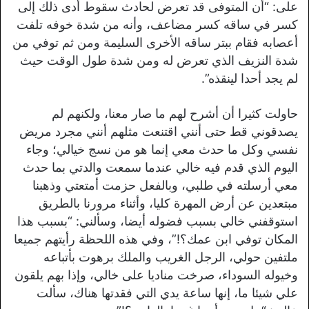
على: “أن المتوفى قد تعرض لحادث سقوط أدى ذلك إلى
كسر في ساقه كسر مضاعف، وأنه من شدة خوفه تلفت
أعصابه فقام ببتر ساقه الأخرى السليمة ومن ثم توفي من
شدة النزيف الذي تعرض له ومن شدة طول الوقت حيث
لم يجد أحدا لينقذه”.
حاولت كثيرا أن أشرح لهم ما صار معنا، ولكنهم لم
يصدقوني قط حتى أنني اقتنعت مثلهم أنني مجرد مريض
نفسي وكل ما حدث معي إنما هو من نسج خيالي؛ وجاء
اليوم الذي قدم فيه خالي عندما سمعت والدتي بما حدث
معي أرسلته في طلبي، وبالفعل حزمت أمتعتي وذهبنا
مبتعدين عن أرض المهرة كليا، وأثناء مرورنا بالطريق
استوقفني خالي بسبب فضوله أيضا، وسألني: “بسبب هذا
المكان توفي ابن عمك؟!”، وفي هذه اللحظة رأيتهم جميعا
ملتفين حولي، الرجل الغريب والملك برهوت بأتباعه
وخيوله السوداء، صرخت مناديا على خالي، وإذا بهم يلقون
علي شيئا ما، إنها ساعة يدي التي فقدتها هناك، سألت