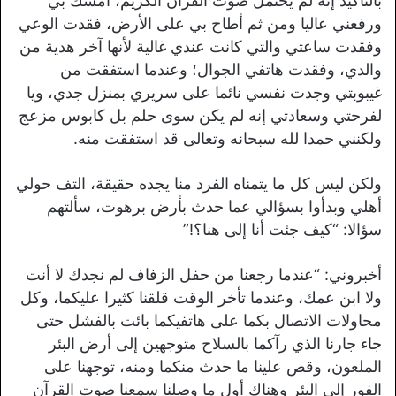
بالتأكيد إنه لم يحتمل صوت القرآن الكريم، أمسك بي
ورفعني عاليا ومن ثم أطاح بي على الأرض، فقدت الوعي
وفقدت ساعتي والتي كانت عندي غالية لأنها آخر هدية من
والدي، وفقدت هاتفي الجوال؛ وعندما استفقت من
غيبوبتي وجدت نفسي نائما على سريري بمنزل جدي، ويا
لفرحتي وسعادتي إنه لم يكن سوى حلم بل كابوس مزعج
ولكنني حمدا لله سبحانه وتعالى قد استفقت منه.
ولكن ليس كل ما يتمناه الفرد منا يجده حقيقة، التف حولي
أهلي وبدأوا بسؤالي عما حدث بأرض برهوت، سألتهم
سؤالا: “كيف جئت أنا إلى هنا؟!”
أخبروني: “عندما رجعنا من حفل الزفاف لم نجدك لا أنت
ولا ابن عمك، وعندما تأخر الوقت قلقنا كثيرا عليكما، وكل
محاولات الاتصال بكما على هاتفيكما بائت بالفشل حتى
جاء جارنا الذي رآكما بالسلاح متوجهين إلى أرض البئر
الملعون، وقص علينا ما حدث منكما ومنه، توجهنا على
الفور إلى البئر وهناك أول ما وصلنا سمعنا صوت القرآن