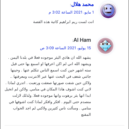
ي
محمد هلال
:
ق
1 مايو، 2021 الساعة 3:02 م
و
انت لست ريم ابراهيم كاتبة هذه القصة
ل
ي
Al Ham
:
ق
15 يوليو، 2021 الساعة 3:09 ص
و
يشهد الله ان هاذي البئر موجوده فعلا في بلدنا اليمن .
ل
ويشهد الله اني لم اكن اعرفها او اسمع بها حتى قبل
سته اشهر حين كنت اسمع الناس تتكلم عنها . وحينها
جائني شغف في البحث عنها عبر الانترنت ومعرفتها ..
ولاكن حين شفت صورتها صعقت ورتعبت . اتدري لماذا .
لاني كنت اشوف هاذا المكان في منامي. ولاكن لم اتخيل
ابدا انها بئر برهوت وانها موجوده فعلا. ولذلك لازلت
منصدم حتى اليوم . افكر وافكر لماذا كنت اشوفها في
منامي . وسألت ناس كثيرين ولاكني لم اجد الحواب
المقنع