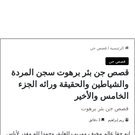
الرئيسية
/
قصص جن
قصص جن
قصص جن بئر برهوت سجن المردة
والشياطين والحقيقة ورائه الجزء
الخامس والأخير
قصص جن بئر برهوت
ريم إبراهيم
3 دقائق
إنه حقا عالم مخيف ومريب للغاية، وحمدا لله مقدر لأناس