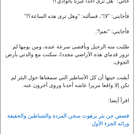
خالي: “هل ترى أحدا غيرنا بالوادي؟!”
فأجابني: “لا!”، فسألته: “وهل ترى هذه الساعة؟!”
فأجابني: “نعم!”.
طلبت منه الرحيل وبأقصى سرعة عنده، ومن يومها لم
تزور قدماي هذه الأراضي مجددا، سكنت مع والدتي بأرض
الجوف.
أيقنت حينها أن كل الأساطير التي سمعناها حول البئر لم
تكن إلا واقعا مريرا عاشه أحدنا وروى آخرون عنه.
اقرأ أيضا:
قصص جن بئر برهوت سجن المردة والشياطين والحقيقة
ورائه الجزء الأول