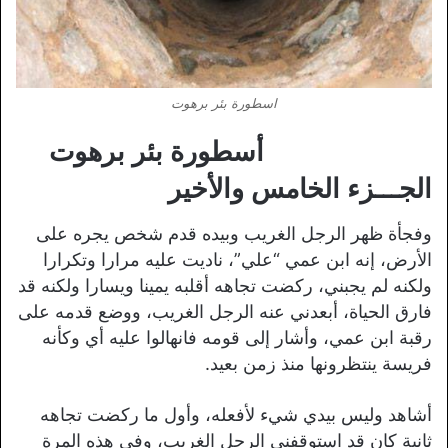
اسطورة بئر برهوت
أسطورة بئر برهوت
الجـــزء الخامس والأخير
وفجأة ظهر الرجل الغريب وبيده قدم شخص يجره على
الأرض، إنه ابن عمي “علي”، ناديت عليه مرارا وتكرارا
ولكنه لم يجبني، ركضت تجاهه أقلبه يمينا ويسارا ولكنه قد
فارق الحياة، أبعدني عنه الرجل الغريب، ووضع قدمه على
رقبة ابن عمي، وأشار إلى قومه فانهالوا عليه أي وكأنه
فريسة ينتظرونها منذ زمن بعيد.
أشاهد وليس بيدي شيء لأفعله، وأول ما ركضت تجاهه
ثانية كان قد استوقفني الرجل الغريب، وفي هذه المرة