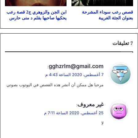
قصص رعب سوداء المشرحة
ابن الجن والزوهري ج2 قصة رعب
بعنوان الجثة الغريبة
يحكيها صاحبها بقلم د منى حارس
‫7 تعليقات
ي
gghzrlm@gmail.com
:
ق
7 أغسطس، 2020 الساعة 4:43 م
و
مرحبا هل ممكن أن أنشر هذه القصص في اليوتوب بصوتي
ل
ي
غير معروف
:
ق
25 أغسطس، 2020 الساعة 7:11 م
و
لا
ل