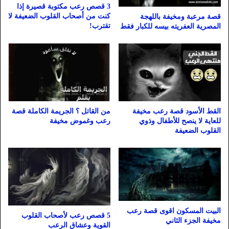
3 قصص رعب مكتوبة قصيرة إذا
كنت من أصحاب القلوب الضعيفة لا
قصة مرعبة ومخيفة باللهجة
تقترب!
المصرية العفريته بيسه للكبار فقط
القط الأسود قصة رعب مخيفة
من القاتل ؟ الجريمة الكاملة قصة
للعاية لا ينصح للأطفال وذوي
رعب وغموض مخيفة
القلوب الضعيفة
البيت المسكون اقوى قصة رعب
5 قصص رعب لأصحاب القلوب
مخيفة الجزء الثاني
القوية وعشاق الرعب