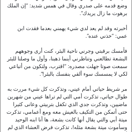
وضع قدمه على صدري وقال في همس شديد: “إن الملك
برهوت ما زال يريدك”.
أخبرته وقد لم يعد لدي شيء يهمني بعدما فقدت ابن
عمي: “خذني عنده”.
فأمسك برقبتي وجرني ناحية البئر، كنت أرى وجوههم
البشعة تطالعني وتناظرني أينما ذهبنا، وأول ما وصلنا للبئر
سمعت صوتا جهلت مصدره: “اقترب، ولتكون من أتباعي
لكي لا يمسسك سوء ألقي بنفسك بالبئر!”.
مر شريط حياتي أمام عيني، وتذكرت كل شيء مررت به
طوال حياتي، تذكرت أمي التي لم تراها عيني من شهرين
ماضيين، وتذكرت جدي الذي تكفل بتربيتي وعانى كثيرا
حتى أتمكن من التكيف بالعيش معه ومع أعمامي، تذكرت
ميتة أبي والتي يقال أنها كانت بشعة، ها أنا ابنه الوحيد
وسأموت ميتة بشعة مثله!، تذكرت فرض العشاء الذي لم