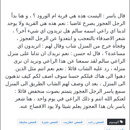
قال ياسر : اليست هذه هي قرية ام الورود ؟ ، و هنا بدأ
الرجل العجوز يصرخ غاضبا : نعم هذه هي القرية ولا يوجد
لدينا اي راعي اسمه سالم هل تريدون اي شيء آخر؟ ،
شعر الاصدقاء بالتعجب و ابتعدوا عن الرجل العجوز ،
وفجأة خرج من المنزل شاب وقال لهم : اتريدون اي
مساعدة؟ ، قال له حسن : نعم نريدك ان تدلنا على منزل
الراعي سالم لقد سمعنا عن هذا الراعي ونريد ان نرى
منزله ، رد عليه الشاب قائلا : نعم نعم انتم مثل الذين
ذهبوا الى هناك قبلكم حسنا سوف اصف لكم كيف تذهبون
الى المنزل ، بعد ان وصف لهم الشاب الطريق الى المنزل
سمع ياسر الرجل العجوز يتمتم بصوت منخفض قائلا :
لعنكم الله انتم و ذلك الراعي في يوم واحد ، هنا شعر
ياسر بان هذا العجوز يعلم شيئا ولا يود الافصاح عنه.
الوسوم
قصص رعب
قصص عفاريت
قصص مثيرة
قصص مخيفة
قصص مرعبة