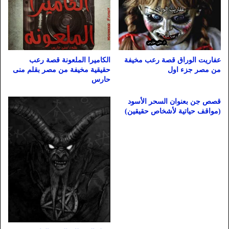
عفاريت الوراق قصة رعب مخيفة
الكاميرا الملعونة قصة رعب
من مصر جزء اول
حقيقية مخيفة من مصر بقلم منى
حارس
قصص جن بعنوان السحر الأسود
(مواقف حياتية لأشخاص حقيقين)