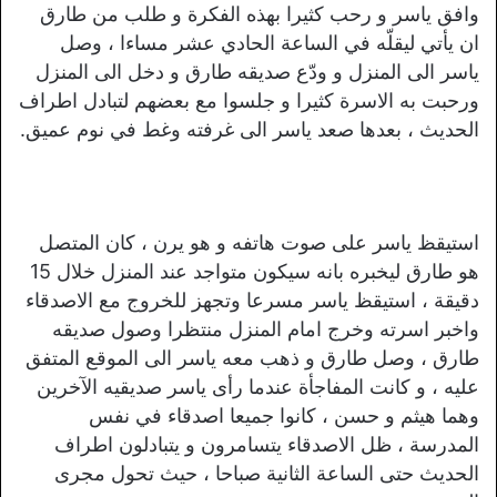
وافق ياسر و رحب كثيرا بهذه الفكرة و طلب من طارق
ان يأتي ليقلّه في الساعة الحادي عشر مساءا ، وصل
ياسر الى المنزل و ودّع صديقه طارق و دخل الى المنزل
ورحبت به الاسرة كثيرا و جلسوا مع بعضهم لتبادل اطراف
الحديث ، بعدها صعد ياسر الى غرفته وغط في نوم عميق.
استيقظ ياسر على صوت هاتفه و هو يرن ، كان المتصل
هو طارق ليخبره بانه سيكون متواجد عند المنزل خلال 15
دقيقة ، استيقظ ياسر مسرعا وتجهز للخروج مع الاصدقاء
واخبر اسرته وخرج امام المنزل منتظرا وصول صديقه
طارق ، وصل طارق و ذهب معه ياسر الى الموقع المتفق
عليه ، و كانت المفاجأة عندما رأى ياسر صديقيه الآخرين
وهما هيثم و حسن ، كانوا جميعا اصدقاء في نفس
المدرسة ، ظل الاصدقاء يتسامرون و يتبادلون اطراف
الحديث حتى الساعة الثانية صباحا ، حيث تحول مجرى