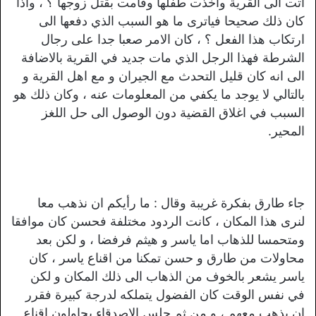
اتت الى القرية واخذت طفلها وقامت بقتل زوجها ؟ ، واذا
كان ذلك صحيحا فياترى ما هو السبب الذي دفعها الى
ارتكاب هذا الفعل ؟ ، كان الامر صعبا جدا على رجال
الشرطة فهذا الرجل الذي مات جديد في القرية بالاضافة
الى انه كان قليل التحدث مع الجيران و مع اهل القرية و
بالتالي لا يوجد ما يكفي من المعلومات عنه ، وكان ذلك هو
السبب في اغلاق القضية دون الوصول الى حل اللغز
المحير.
جاء طارق بفكرة غريبة وقال : ما رأيكم ان نذهب معا
لنرى هذا المكان ، كانت الردود مختلفة فحسن كان موافقا
ومتحمسا للذهاب اما ياسر و هيثم فرفضا ، و لكن بعد
محاولات من طارق و حسن تمكنا من اقناع ياسر ، كان
ياسر يشعر بالخوف من الذهاب الى ذلك المكان و لكن
في نفس الوقت كان الفضول يتملكه لدرجة كبيرة فقرر
ان يذهب معهم ، و من ثم جلس الاصدقاء يحاولون اقناع