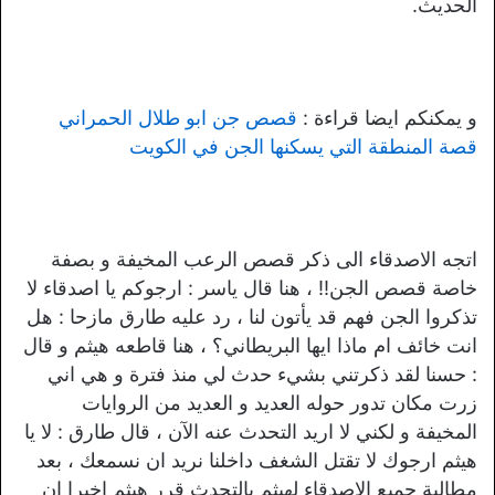
الحديث.
و يمكنكم ايضا قراءة :
قصص جن ابو طلال الحمراني
قصة المنطقة التي يسكنها الجن في الكويت
اتجه الاصدقاء الى ذكر قصص الرعب المخيفة و بصفة
خاصة قصص الجن!! ، هنا قال ياسر : ارجوكم يا اصدقاء لا
تذكروا الجن فهم قد يأتون لنا ، رد عليه طارق مازحا : هل
انت خائف ام ماذا ايها البريطاني؟ ، هنا قاطعه هيثم و قال
: حسنا لقد ذكرتني بشيء حدث لي منذ فترة و هي اني
زرت مكان تدور حوله العديد و العديد من الروايات
المخيفة و لكني لا اريد التحدث عنه الآن ، قال طارق : لا يا
هيثم ارجوك لا تقتل الشغف داخلنا نريد ان نسمعك ، بعد
مطالبة جميع الاصدقاء لهيثم بالتحدث قرر هيثم اخيرا ان