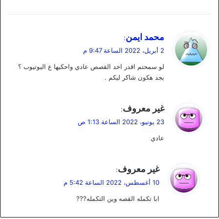
ي
محمد ايمن
:
ق
2 أبريل، 2022 الساعة 9:47 م
و
لو سمحتم اقدر اخد القصص عادي واحكيها ع اليوتيوب ؟
ل
بجد هكون شاكر ليكم .
ي
غير معروف
:
ق
23 يونيو، 2022 الساعة 1:13 ص
و
عادي
ل
ي
غير معروف
:
ق
10 أغسطس، 2022 الساعة 5:42 م
و
ابا تكمله القصه وين التكمله???
ل