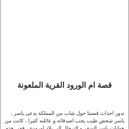
قصة ام الورود القرية الملعونة
تدور احداث قصتنا حول شاب من المملكة يدعى ياسر ،
ياسر شخص طيب يحب اصدقائه و عائلته كثيرا ، كانت من
هوايات ياسر السفر و الترحال الى بلاد اوروبية ، ففي هذه