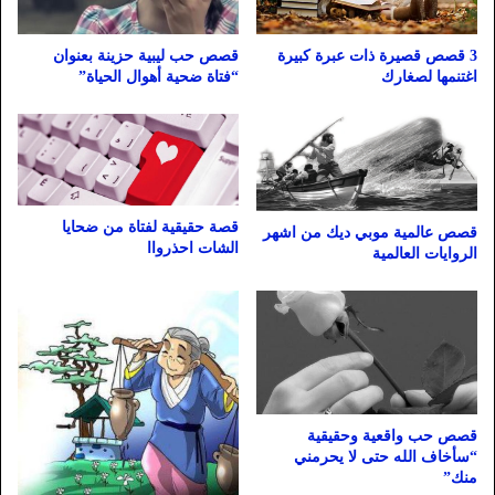
3 قصص قصيرة ذات عبرة كبيرة
قصص حب ليبية حزينة بعنوان
اغتنمها لصغارك
“فتاة ضحية أهوال الحياة”
قصة حقيقية لفتاة من ضحايا
قصص عالمية موبي ديك من اشهر
الشات احذرواا
الروايات العالمية
قصص حب واقعية وحقيقية
“سأخاف الله حتى لا يحرمني
منك”