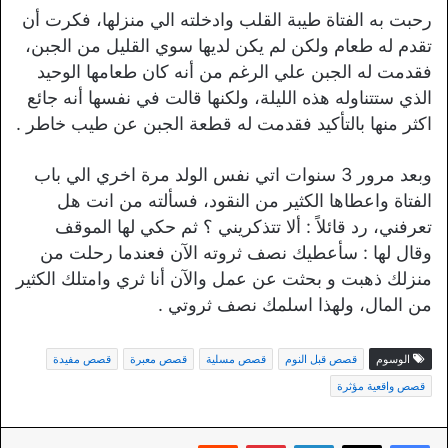
رحبت به الفتاة طيبة القلب وادخلته الي منزلها، فكرت أن
تقدم له طعام ولكن لم يكن لديها سوي القليل من الجبن،
فقدمت له الجبن علي الرغم من أنه كان طعامها الوحيد
الذي ستتناوله هذه الليلة، ولكنها قالت في نفسها أنه جائع
اكثر منها بالتأكيد فقدمت له قطعة الجبن عن طيب خاطر .
وبعد مرور 3 سنوات اتي نفس الولد مرة اخري الي باب
الفتاة واعطاها الكثير من النقود، فسألته من انت هل
تعرفني، رد قائلاً : ألا تتذكريني ؟ ثم حكي لها الموقف
وقال لها : سأعطيك نصف ثروته الآن فعندما رحلت من
منزلك ذهبت و بحثت عن عمل والآن أنا ثري وامتلك الكثير
من المال، ولهذا اسلمك نصف ثروتي .
الوسوم
قصص قبل النوم
قصص مسلية
قصص معبرة
قصص مفيدة
قصص واقعية مؤثرة
لينكدإن
بينتيريست