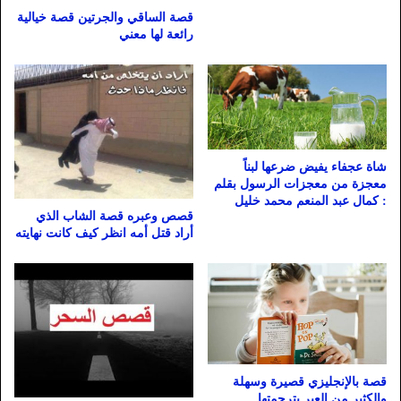
قصة الساقي والجرتين قصة خيالية
رائعة لها معني
شاة عجفاء يفيض ضرعها لبناً
معجزة من معجزات الرسول بقلم
: كمال عبد المنعم محمد خليل
قصص وعبره قصة الشاب الذي
أراد قتل أمه انظر كيف كانت نهايته
قصة بالإنجليزي قصيرة وسهلة
والكثير من العبر بترجمتها