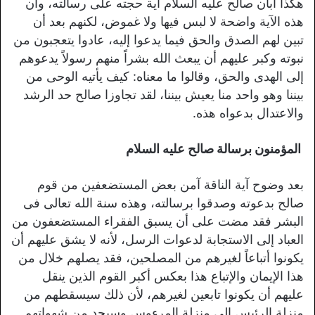
هكذا أبان صالح عليه السلام أية حجته على رسالته، وأن
هذه الآية واضحة لا لبس فيها ولا غموض، لكنهم بعد أن
تبين لهم الصدق والحق فيما يدعوا إليه، عادوا يتعجبون من
نبوته وكبر عليهم أن يبعث الله بشراً منهم رسولاً يدعوهم
إلى الهدى والحق، وقالوا ما معناه: كيف يأتيه الوحى من
بيننا وهو واحد منا يعيش بيننا، لقد تجاوزا صالح حد الرشد
والاعتدال بدعواه هذه.
المؤمنون برسالة صالح عليه السلام
بعد وضوح آية الناقة آمن بعض المستضعفين من قوم
صالح بدعوته وصدقوا برسالته، وهذه سنة الله تعالى فى
البشر فقد مضت على أن يسبق الفقراء المستضعفون من
العباد إلى الاستجابة لدعوات الرسل، لأنه لا يشق عليهم أن
يكونوا أتباعاً لغيرهم من المصلحين، فقد يصلهم خلال من
هذا الإيمان والإتباع هذا بعكس أكبر القوم الذين ينقل
عليهم أن يكونوا تابعين لغيرهم، لأن ذلك سيسقطهم من
منزلة الرئيس إلى منزلة المرءوس وسيحد من شهواتهم