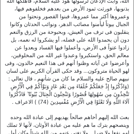
الله، وأبت الإذعان لرسولها هود عليه السلام، فأهلكها الله
بذنوبها، فورثت ثمود الأرض من بعدهم فخلفوهم فيها،
وعمروها أكثر مما عمروها، فبنوا القصور ونحتوا من
الجبال بيوتاً ليأمنوا مصائب الدهر، ونوائب الحدثان وكانوا
ينقلبون فى ترف من العيش، وبحبوحة من الرزق والنعم
دون أن يحمدوا الله على فضله، أو يشكروا له نعمه، بل
زادوا عتواً فى الأرض، وأعملوا فيها الفساد وبعدوا عن
معالم الحق، واستكبروا وعبدوا غير الله من المخلوقين،
وأعرضوا عن آياته وظنوا أنهم فى هذا النعيم خالدون، وفى
لهو الحياة متروکون… وقد حکی القرآن الکریم علی لسان
نبیهم صالح عليه والسلام ما کان من شأنهم ، قال تعالي :
(وَاذْكُرُوا إِذْ جَعَلَكُمْ خُلَفَاءَ مِن بَعْدِ عَادٍ وَبَوَّأَكُمْ فِي الْأَرْضِ
تَتَّخِذُونَ مِن سُهُولِهَا قُصُورًا وَتَنْحِتُونَ الْجِبَالَ بُيُوتًا ۖ فَاذْكُرُوا
آلَاءَ اللَّهِ وَلَا تَعْثَوْا فِي الْأَرْضِ مُفْسِدِينَ (74)
) الاعراف .
بعث الله إليهم أخاهم صالحاً يهديهم إلى عبادة الله وحده
وينصحهم بترك ما هم عليه من عبادة الأوثان، لأنها لا تملك
لهم نفعا ولا ضرا… ولا تغنى عنهم من الله شيئاً وكان أول