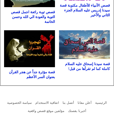
قصص الأنبياء للأطفال مكتوبة قصة
سيدنا إدريس عليه السلام الجزء
قصص توبة رائعة اجمل قصص
الثاني والأخير
التوبة والعودة الي الله وحسن
الخاتمة
قصة سيدنا إسحاق عليه السلام
كاملة كما لم تقرأها من قبل!
قصة مؤثرة جداً عن هجر القرآن
بعنوان السر الأعظم
الرئيسية
أعلن معانا
أتصل بنا
اتفاقية الاستخدام
سياسة الخصوصية
أخبرنا بقصتك
مؤلفين موقع قصص واقعية