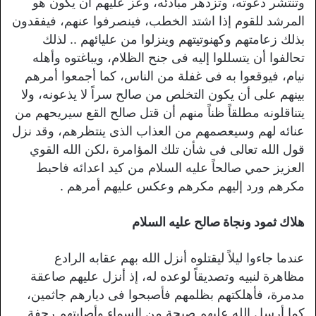
وتنتشر دعوته، وتزدهر مبادئه، وعز عليهم أن يكون هو
المرشد للقوم إذا اشتد الخطب، فينصرفوا عنهم، فيفقدون
بذلك زعامتهم وكهنوتيتهم وينزلوا من عليائهم .. لذلك
تحالفوا أن يتسللوا إليه فى جنح الظلام، ويباغتوه وأهله
نيام، فيوقعوا به فى غفلة من الناس، كما أجمعوا أمرهم
بينهم على أن يكون التخلص من صالح سراً لا يذعونه، ولا
يتناقلونه مطلقاً ظناً منهم أن قتل صالح القع سيريحهم من
عنائه لهم وسيعصمهم من العذاب الذى ينتظرهم، وقد نزل
قول الله تعالى فى شأن تلك المؤامرة ،لكن الله القوي
العزيز حمي صالحاً عليه السلام من كيد اعدائه فاحبط
مكرهم ورد إليهم مكرهم وعكس عليهم أمرهم .
هلاك ثمود ونجاة صالح عليه السلام
عندما جاءوا ليلاً ليقتلوه أنزل الله بهم عقابه الرادع
مظاهرة لنبيه وتصديقاً لوعده له، إذ أنزل عليهم صاعقة
مدمرة، فأهلكتهم بظلمهم فأصبحوا فى ديارهم جاثمين،
كما أرسل الله عليهم صيحة من السماء وأصابتهم رجفة