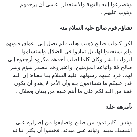
ويتضرعوا إليه بالتوبة والاستغفار، عسى أن يرحمهم
ويتوب عليهم .
تشاؤم قوم صالح عليه السلام منه
لكن كلمات صالح ذهبت هباء، فلم تصل إلى أعماق قلوبهم
ولم يستجيبوا لها، بل تمادوا فى الضلال واستسلموا
لنزوات الشر وكان كلما اصاب أحدهم مكروه أرجعوه إلى
صالح قة وأتباعه المؤمنين، واعتبروهم مصدر شؤم وشر
لهم، فرد عليهم رسولهم عليه السلام بما معناه: إن الله
قدر عليكم ما تتشاءمون بـه وأن الأمر لا يغدو أن يكون
فتنة من الله لكم على ما أنتم عليه من بهتان وضلال .
تأمرهم عليه
ويئس أكابر ثمود من صالح وتضايقوا من إصراره على
التمسك بدينه، وثباته على مبدئه، فخشوا أن يكثر أتباعه