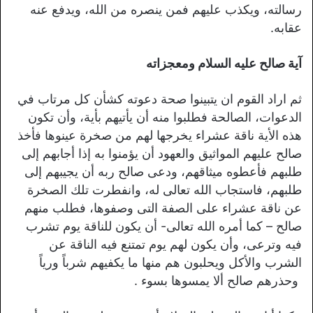
رسالته، ویکذب علیهم فمن ینصره من الله، ویدفع عنه
عقابه.
آية صالح عليه السلام ومعجزاته
ثم اراد القوم ان يتبينوا صحة دعوته كشأن كل مرتاب في
الدعوات، الصالحة فطلبوا منه أن يأتيهم بأية، وأن تكون
هذه الأية ناقة عشراء يخرجها لهم من صخرة عينوها فأخذ
صالح عليهم المواثيق والعهود أن يؤمنوا به إذا أجابهم إلى
طلبهم فأعطوه ميثاقهم، ودعى صالح ربه أن يجيبهم إلى
طلبهم، فاستجاب الله تعالى له، وانفطرت تلك الصخرة
عن ناقة عشراء على الصفة التى وصفوها، فطلب منهم
صالح – كما أمره الله تعالى- أن يكون للناقة يوم تشرب
فيه وترعى، وأن يكون لهم يوم تمتنع فيه الناقة عن
الشرب والأكل ويحلبون هم منها ما يكفيهم شرباً ورياً
وحذرهم صالح ألا يمسوها بسوء .