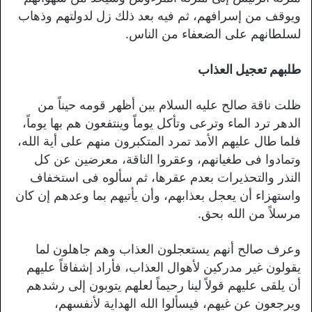
ويوقف من إسرافهم، ثم فيه بعد ذلك زل لدولتهم وذهاب
لسلطانهم على الضعفاء من الناس.
طلبهم تعجيل العذاب
ظلت ناقة صالح عليه السلام بين أظهر قومه حيناً من
الدهر ترد الماء وترعى وتأكل يوماً وينتفعون هم بها يوماً،
فلما طال عليهم الأمد تمرد المتكبرون منهم على أية الله،
وتمادوا فى طغيانهم، وعقروا الناقة، معرضين عن كل
النذر والتحذيرات بعدم عقرها، ثم سألوه فى استخفاف
واستهزاء أن يعجل بعذابهم، وأن يأتيهم بما وعدهم إن كان
مرسلاً من الله بحق.
وعرف صالح أنهم يستعجلون العذاب وهم جاهلون لما
يقولون غير مدركين لأهوال العذاب، فأراد إشفاقاً عليهم
أن يلقى عليهم قولاً لينا رحيماً لعلهم يتوبون إلى رشدهم
ويرجعون عن غيهم، فيسألوا الله الهداية لأنفسهم،