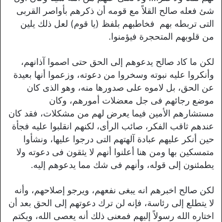
شئ فعله صالح القلاً مع قومه أن ذكرهم بأواصر القربى
التى تربطه بهم فخاطبهم بلفظ (يا قوم) لعل ذلك يلين
من قلوبهم المتحجرة فيؤمنوا.
لكن ما كاد صالح يدعوهم إلى الحق حتی اصموا آذانهم،
وأنكروا عليه نبوته وسخروا من دعوته، وزعموا أنها بعیدة
عن الحق، بل لاموه علی صدورها منه، وهو الذی کان
موضع رجائهم فى جل معضلات أمورهم، وكان
مستشارهم الأمين فيما يعرض لهم من مشكلات، فقد كان
عندهم ثاقب الفكر، صائب الرأى، لكنهم انقلبوا عليه فجأة
حين أنكر عليهم عبادة آلهتهم التى درجوا عليها، ونشأوا
متمسكين بها ومن هنا أعلنوا أنهم لا يثقون فى دعوته ولا
يطمئنون إلى قوله، وأنهم فى شك مما يدعوهم إليه.
لکن صالح اخبرهم انه یبغی نفعهم، ويرجو إصلاحهم، وأنه
لا يتطلع إلى رئاسة، فإنه لن ترك دعوتهم إلى الحق بعد أن
اختاره الله رسولاً إليهم فمعنى ذلك أنه يعصى الله، ويكتم