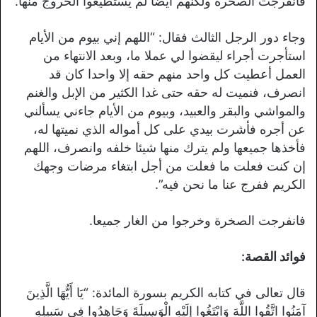
فانفرجت الصخرة ولكنهم أيضا لم يستطيعوا الخروج منها.
وجاء دور الرجل الثالث فقال: “اللهم إني بيوم من الأيام
استأجرت أجراء ليقضوا لي عملا ما، وبعد الانتهاء من
العمل أعطيت كل واحد منهم حقه إلا واحدا كان قد
انصرف، فنميت له حقه حتى غدا الكثير من الإبل والغنم
والمواشي والبقر والعبيد، وبيوم من الأيام جاءني يسألني
عن أجره فأشرت بيدي على كل أمواله الذي نميتها له،
فأخذها جميعها ولم يترك منها شيئا خلفه وانصرف، اللهم
إن كنت فعلت ما فعلت من أجل ابتغاء مرضات وجهك
الكريم ففرج عنا ما نحن فيه”.
فانفرجت الصخرة وخرجوا من الغار جميعا.
فوائد القصة:
قال تعالى في كتابه الكريم بسورة المائدة: “يَا أَيُّهَا الَّذِينَ
آمَنُوا اتَّقُوا اللَّهَ وَابْتَغُوا إِلَيْهِ الْوَسِيلَةَ وَجَاهِدُوا فِي سَبِيلِهِ