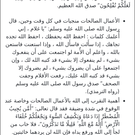
لَعَلَّكُمْ تُفْلِحُونَ” صدق الله العظيم.
الأعمال الصالحات منجيات في كل وقت وحين، قال
رسول الله صلى الله عليه وسلم: “يا غلام ، إني
أُعلمك كلمات : احفظ الله يحفظك ، احفظ الله تجده
تجاهك ، إذا سأَلت فاسأَل الله ، وإذا استعنت فاستعن
بالله ، واعلم أن الأُمة لو اجتمعت على أَن ينفعـوك
بشيء ، لم ينفعوك إلا بشيء قد كتبه الله لك ، وإن
اجتمعوا على أن يضروك بشيء ، لم يضروك إلا
بشيء قد كتبه الله عليك، رفعت الأقلام وجفت
الصحف” صدق رسول الله صلى الله عليه وسلم
(رواه الترمذي).
أهمية التقرب إلى الله بالأعمال الصالحات وخاصة عند
الوقوع في شدة وضيقة فقد قال تعالى: “أَمَّن يُجِيبُ
الْمُضْطَرَّ إِذَا دَعَاهُ وَيَكْشِفُ السُّوءَ وَيَجْعَلُكُمْ خُلَفَاءَ
الْأَرْضِ ۗ أَإِلَٰهٌ مَّعَ اللَّهِ ۚ قَلِيلًا مَّا تَذَكَّرُونَ”، فلا خاب من
لجأ إلى الله ورفع يداه فإن الله لن يردهما خائبتين.