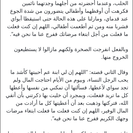
الحلب، وعندما أحضرته من أجلهما وجدتهما نائمين
فكرهت أن أوقظهما وأطفالي يتضورون من شدة الجوع
عند قدماي، ومازلنا على هذه الحالة حتى استيقظا أبواي
فشربا منه ومن ثم أطعمت أطفالي، اللهم إن كنت فعلت
ما فعلت من أجل ابتغاء مرضاتك ففرج عنا ما نحن فيه”.
وبالفعل انفرجت الصخرة ولكنهم مازالوا لا يستطيعون
الخروج منها.
وفال الثاني قصته: “اللهم إن لي ابنة عم أحببتها كأشد ما
يحب الرجل النساء، وبيوم من الأيام احتاجت المال ولم
تجد سواي لأعطها، فسألتها أن تمكني من نفسها وأعطها
كل ما تريد ففعلت، وبمجرد أن خليت بها ذكرتني بأن أتقي
الله، فتركتها وذهبت بعد أن أعطيتها كل ما أرادت من
المال الوفير، اللهم إن كنت فعلت ما فعلت ابتغاء مرضات
وجهك الكريم ففرج عنا ما نحن فيه”.