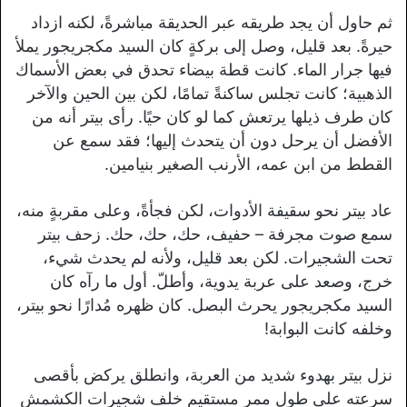
ثم حاول أن يجد طريقه عبر الحديقة مباشرةً، لكنه ازداد
حيرةً. بعد قليل، وصل إلى بركةٍ كان السيد مكجريجور يملأ
فيها جرار الماء. كانت قطة بيضاء تحدق في بعض الأسماك
الذهبية؛ كانت تجلس ساكنةً تمامًا، لكن بين الحين والآخر
كان طرف ذيلها يرتعش كما لو كان حيًا. رأى بيتر أنه من
الأفضل أن يرحل دون أن يتحدث إليها؛ فقد سمع عن
القطط من ابن عمه، الأرنب الصغير بنيامين.
عاد بيتر نحو سقيفة الأدوات، لكن فجأةً، وعلى مقربةٍ منه،
سمع صوت مجرفة – حفيف، حك، حك، حك. زحف بيتر
تحت الشجيرات. لكن بعد قليل، ولأنه لم يحدث شيء،
خرج، وصعد على عربة يدوية، وأطلّ. أول ما رآه كان
السيد مكجريجور يحرث البصل. كان ظهره مُدارًا نحو بيتر،
وخلفه كانت البوابة!
نزل بيتر بهدوء شديد من العربة، وانطلق يركض بأقصى
سرعته على طول ممر مستقيم خلف شجيرات الكشمش