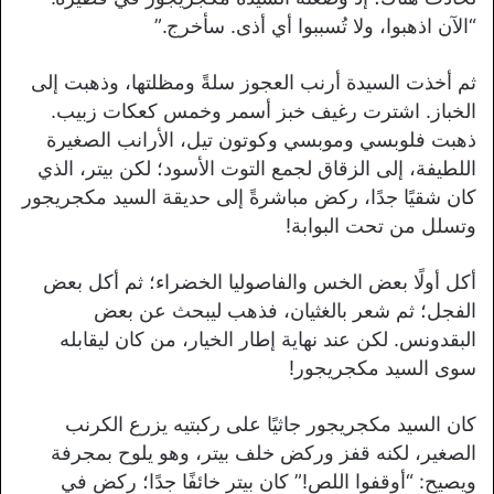
“الآن اذهبوا، ولا تُسببوا أي أذى. سأخرج.”
ثم أخذت السيدة أرنب العجوز سلةً ومظلتها، وذهبت إلى
الخباز. اشترت رغيف خبز أسمر وخمس كعكات زبيب.
ذهبت فلوبسي وموبسي وكوتون تيل، الأرانب الصغيرة
اللطيفة، إلى الزقاق لجمع التوت الأسود؛ لكن بيتر، الذي
كان شقيًا جدًا، ركض مباشرةً إلى حديقة السيد مكجريجور
وتسلل من تحت البوابة!
أكل أولًا بعض الخس والفاصوليا الخضراء؛ ثم أكل بعض
الفجل؛ ثم شعر بالغثيان، فذهب ليبحث عن بعض
البقدونس. لكن عند نهاية إطار الخيار، من كان ليقابله
سوى السيد مكجريجور!
كان السيد مكجريجور جاثيًا على ركبتيه يزرع الكرنب
الصغير، لكنه قفز وركض خلف بيتر، وهو يلوح بمجرفة
ويصيح: “أوقفوا اللص!” كان بيتر خائفًا جدًا؛ ركض في