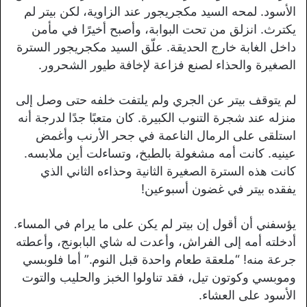
الأسود. لمحه السيد مكجريجور عند الزاوية، لكن بيتر لم
يكترث. انزلق من تحت البوابة، وأصبح أخيرًا في مأمن
داخل الغابة خارج الحديقة. علّق السيد مكجريجور السترة
الصغيرة والحذاء لصنع فزاعة لإخافة طيور الشحرور.
لم يتوقف بيتر عن الجري ولم يلتفت خلفه حتى وصل إلى
منزله عند شجرة التنوب الكبيرة. كان متعبًا جدًا لدرجة أنه
استلقى على الرمال الناعمة في جحر الأرنب وأغمض
عينيه. كانت أمه مشغولة بالطبخ، وتساءلت أين ملابسه.
كانت هذه السترة الصغيرة الثانية وحذاءه الثاني الذي
يفقده بيتر في غضون أسبوعين!
يؤسفني أن أقول إن بيتر لم يكن على ما يرام في المساء.
أدخلته أمه إلى الفراش، وأعدت له شاي البابونج، وأعطته
جرعة منه! “ملعقة طعام واحدة قبل النوم.” أما فلوبسي
وموبسي وكوتون تيل، فقد تناولوا الخبز والحليب والتوت
الأسود على العشاء.