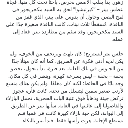
زهور. بدأ يقلب الأصص بحرص، باحثًا تحت كل منها. فجأة
عطس بيتر – “كيرتيشو!” لحق به السيد مكجريجور في
لمح البصر، وحاول أن يدوس على بيتر، الذي قفز من
النافذة، مُسقطًا ثلاث نبتات. كانت النافذة صغيرة جدًا على
السيد مكجريجور، وقد سئم من مطاردة بيتر. فعاد إلى
عمله.
جلس بيتر ليستريح؛ كان يلهث ويرتجف من الخوف، ولم
يكن لديه أدنى فكرة عن الطريق. كما أنه كان مبتلًا جدًا
من الجلوس في تلك العلبة. بعد فترة، بدأ يتجول، يخطو
بخفة – بخفة – ليس بسرعة كبيرة، وينظر في كل مكان.
وجد بابًا في الحائط؛ لكنه كان مغلقًا، ولم يكن هناك متسع
لأرنب صغير سمين ليتسلل من تحته. كانت فأرة عجوز
تركض جيئة وذهاباً فوق عتبة الباب الحجرية، تحمل البازلاء
والفاصوليا إلى عائلتها في الغابة. سألها بيتر عن الطريق
إلى البوابة، لكن حبة بازلاء كبيرة كانت في فمها فلم
تستطع الإجابة. هزت رأسها فقط. فبدأ بيتر بالبكاء.