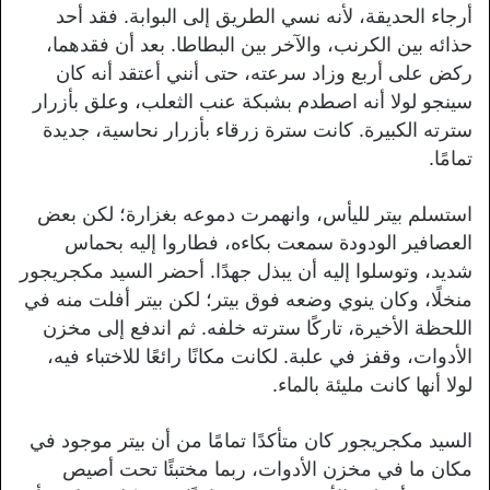
أرجاء الحديقة، لأنه نسي الطريق إلى البوابة. فقد أحد
حذائه بين الكرنب، والآخر بين البطاطا. بعد أن فقدهما،
ركض على أربع وزاد سرعته، حتى أنني أعتقد أنه كان
سينجو لولا أنه اصطدم بشبكة عنب الثعلب، وعلق بأزرار
سترته الكبيرة. كانت سترة زرقاء بأزرار نحاسية، جديدة
تمامًا.
استسلم بيتر لليأس، وانهمرت دموعه بغزارة؛ لكن بعض
العصافير الودودة سمعت بكاءه، فطاروا إليه بحماس
شديد، وتوسلوا إليه أن يبذل جهدًا. أحضر السيد مكجريجور
منخلًا، وكان ينوي وضعه فوق بيتر؛ لكن بيتر أفلت منه في
اللحظة الأخيرة، تاركًا سترته خلفه. ثم اندفع إلى مخزن
الأدوات، وقفز في علبة. لكانت مكانًا رائعًا للاختباء فيه،
لولا أنها كانت مليئة بالماء.
السيد مكجريجور كان متأكدًا تمامًا من أن بيتر موجود في
مكان ما في مخزن الأدوات، ربما مختبئًا تحت أصيص