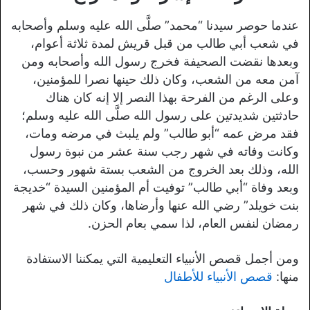
عندما حوصر سيدنا “محمد” صلَّى الله عليه وسلم وأصحابه
في شعب أبي طالب من قبل قريش لمدة ثلاثة أعوام،
وبعدها نقضت الصحيفة فخرج رسول الله وأصحابه ومن
آمن معه من الشعب، وكان ذلك حينها نصرا للمؤمنين،
وعلى الرغم من الفرحة بهذا النصر إلا إنه كان هناك
حادثتين شديدتين على رسول الله صلَّى الله عليه وسلم؛
فقد مرض عمه “أبو طالب” ولم يلبث في مرضه ومات،
وكانت وفاته في شهر رجب سنة عشر من نبوة رسول
الله، وذلك بعد الخروج من الشعب بستة شهور وحسب،
وبعد وفاة “أبي طالب” توفيت أم المؤمنين السيدة “خديجة
بنت خويلد” رضي الله عنها وأرضاها، وكان ذلك في شهر
رمضان لنفس العام، لذا سمي بعام الحزن.
ومن أجمل قصص الأنبياء التعليمية التي يمكننا الاستفادة
منها:
قصص الأنبياء للأطفال