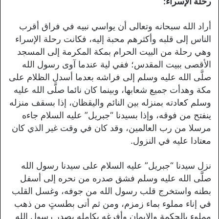
رحلة الإسراء:
أراد الله سبحانه وتعالى أن يواسي نبيه في فراق أقرب
الناس إلى قلبه وأكثرهم محبة إليه، فكانت رحلة الإسراء
وهي رحلة من البيت الحرام بمكة المكرمة إلى المسجد
الأقصى ببيت المقدس؛ ففي لية عندما آوى رسول الله
صلَّى الله عليه وسلم إلى فراشه بعدما أسدل الظلام على
مكة وهدأت جميع شعابها، وبينما كان نائما صلَّى الله عليه
وسلم كعادته بمنزله بين النائم واليقظان، إذا بسقف منزله
ينفتح من فوقه، وإذا بسيدنا “جبريل” عليه السلام جاءه
مرسلا من رب العالمين، وقد كان في وقت غير الذي كان
معتادا عليه في النزول.
نزل سيدنا “جبريل” عليه السلام على سيدنا رسول الله
صلَّى الله عليه وسلم فشق صدره من نحره إلى أسفل
بطنه واستخرج قلب رسول الله من جوفه، وغسل القلب
في إناء مملوء بماء زمزم، ومن ثم أتى بطستٍ من ذهب
مملوء بالحكمة والإيمان وأفرغه بكامله بصدر رسول الله