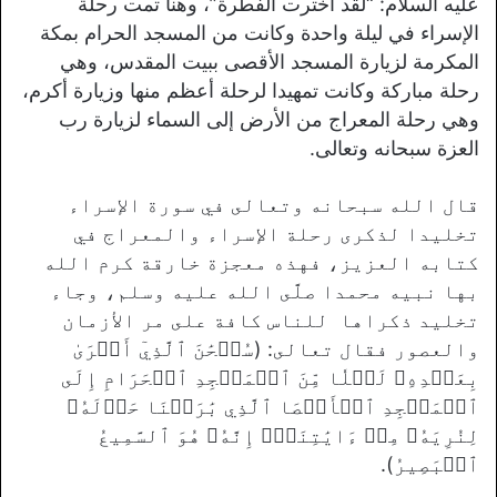
عليه السلام: “لقد اخترت الفطرة”، وهنا تمت رحلة
الإسراء في ليلة واحدة وكانت من المسجد الحرام بمكة
المكرمة لزيارة المسجد الأقصى ببيت المقدس، وهي
رحلة مباركة وكانت تمهيدا لرحلة أعظم منها وزيارة أكرم،
وهي رحلة المعراج من الأرض إلى السماء لزيارة رب
العزة سبحانه وتعالى.
قال الله سبحانه وتعالى في سورة الإسراء
تخليدا لذكرى رحلة الإسراء والمعراج في
كتابه العزيز، فهذه معجزة خارقة كرم الله
بها نبيه محمدا صلَّى الله عليه وسلم، وجاء
تخليد ذكراها للناس كافة على مر الأزمان
والعصور فقال تعالى: (سُبۡحَٰنَ ٱلَّذِيٓ أَسۡرَىٰ
بِعَبۡدِهِۦ لَيۡلٗا مِّنَ ٱلۡمَسۡجِدِ ٱلۡحَرَامِ إِلَى
ٱلۡمَسۡجِدِ ٱلۡأَقۡصَا ٱلَّذِي بَٰرَكۡنَا حَوۡلَهُۥ
لِنُرِيَهُۥ مِنۡ ءَايَٰتِنَآۚ إِنَّهُۥ هُوَ ٱلسَّمِيعُ
ٱلۡبَصِيرُ).