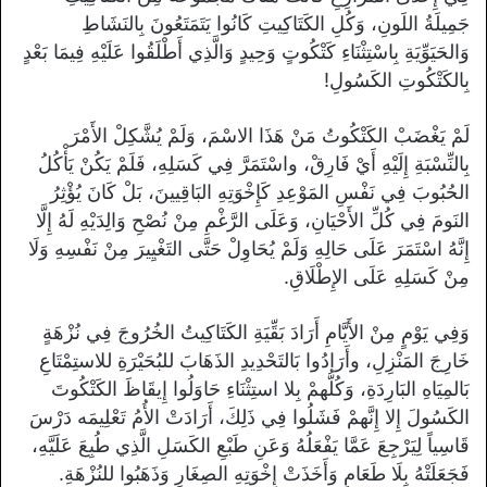
جَمِيلَةُ اللَونِ، وَكُلِ الكَتَاكِيتِ كَانُوا يَتَمَتَعُونَ بِالنَشَاطِ
وَالحَيَوِّيَةِ بِاسْتِثْنَاءِ كَتْكُوتٍ وَحِيدٍ وَالَّذِي أَطْلَقُوا عَلَيْهِ فِيمَا بَعْدٍ
بِالكَتْكُوتِ الكَسُولِ!
لَمْ يَغْضَبْ الكَتْكُوتُ مَنْ هَذَا الاسْمَ، وَلَمْ يُشَّكِلْ الأَمْرَ
بِالنِّسْبَةِ إِلَيْهِ أَيْ فَارِقْ، واسْتَمَرَّ فِي كَسَلِهِ، فَلَمْ يَكُنْ يَأْكُلُ
الحُبُوبَ فِي نَفْسِ المَوْعِدِ كَإِخْوَتِهِ البَاقِيينَ، بَلْ كَانَ يُؤْثِرُ
النَومَ فِي كُلِّ الأَحْيَانِ، وَعَلَى الرَّغْمِ مِنْ نُصْحِ وَالِدَيْهِ لَهُ إِلَّا
إِنَّهُ اسْتَمَرَ عَلَى حَالِهِ وَلَمْ يُحَاوِلْ حَتَّى التَغْيِيرَ مِنْ نَفْسِهِ وَلَا
مِنْ كَسَلِهِ عَلَى الإِطْلَاقِ.
وَفِي يَوْمٍ مِنْ الأَيَّامِ أَرَادَ بَقِّيَةِ الكَتَاكِيتُ الخُرُوجَ فِي نُزْهَةٍ
خَارِجَ المَنْزِلِ، وأَرَادُوا بَالتَحْدِيدِ الذَهَابَ للبُحَيْرَةِ للاستِمْتَاعِ
بَالمِيَاهِ البَارِدَةِ، وَكُلُّهمْ بِلا استِثْنَاءِ حَاوَلُوا إِيقَاظَ الكَتْكُوتَ
الكَسُولَ إِلا إِنَّهمْ فَشَلُوا فِي ذَلِكَ، أَرَادَتْ الأُمُ تَعْلِيمَه دَرْسَ
قَاسِياً لِيَرْجِعَ عَمَّا يَفْعَلُهُ وَعَنِ طَبْعِ الكَسَلِ الَّذِي طُبِعَ عَلَيَّهِ،
فَجَعَلَتْهُ بِلَا طَعَامٍ وَأَخَذَتْ إِخْوَتِهِ الصِغَارِ وَذَهَبُوا للنُزْهَةِ.