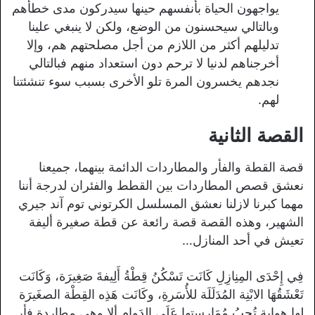
يواجهون الحياة بأنفسهم حينها سيدركون مدى خطأهم
وبالتالي سيحسنون من الوضع، ولكن لا ينبغي علينا
تدليلهم أكثر من اللازم من أجل مصلحتهم هم، وإلا
أخرجناهم لدنيا لا ترحم دون استعداد منهم فبالتالي
نجدهم يخسرون المرة تلو الأخرى بسبب سوء تنشئتنا
لهم.
القصة الثانية
قصة القطة والفأر والمطاردات الدائمة بينهما، جميعنا
نعشق قصص المطاردات بين القطط والفئران لدرجة أننا
مهما كبرنا لازلنا نعشق المسلسل الكرتوني توم آند جيري
الشهير، وهذه القصة قصة رائعة عن قطة صغيرة أليفة
تعيش في أحد المنازل…
فِي إِحْدَى المِنِازِلِ كَانَت تَسْكُنُ قِطْةُ أَلِيفةَ صَغِيرَة، وَكَانَت
تَعْشَقُهَا الابْنِة المُدَلَلَة للأُسَرةِ، وكَانَت هَذِه القِطْة الصغَيرَة
لها هِواية تُحبُ مُمَارِستها عَلَى الدَوامِ ألا وهي مطاردة فأر