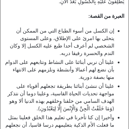
يُطْلِقُونَ عَلَيْهِ بِالكَسُولِ بَعْدَ الآنِ.
العبرة من القصة:
إن الكسل من أسوء الطباع التي من الممكن أن
يتحلى بها امرئ على الإطلاق، وعلى المستوى
الشخصي لم أعرف أحدا طبع عليه الكسل إلا وكان
الندم والحسرة رفيقا دربه.
علينا أن نربي أبنائنا على النشاط ونتابعهم على الدوام
بأن نضع لهم أعمالا وأنشطة ونلزمهم على الانتهاء
منها بصفة دورية.
علينا أن ننشئ أبنائنا بطريقة تجعلهم أقوياء على
مواجهة تحديات الحياة القاسية، وعلينا دوما أن نتذكر
الهدف السامي من خلقنا وخلقهم بهذه الدنيا ألا وهو
(وَمَا خَلَقْتُ الْجِنَّ وَالْإِنْسَ إِلَّا لِيَعْبُدُونِ).
وأخيرا إن كنا تأخرنا في تعليم هذا الخلق فعلينا بمثل
ما فعلت الأم الذكية بتعليمهم درسا قاسيا، أن نجعلهم