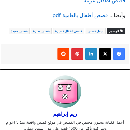
قصص أطفال عربية
وأيضا…
قصص أطفال بالعامية pdf
الوسوم
اجمل قصص
قصص اطفال قصيرة
قصص معبرة
قصص مفيدة
لينكدإن
بينتيريست
ريم إبراهيم
أعمل ككتابة محتوي مختص في القصص في موقع قصص واقعية منذ 5 اعوام
وشاركت بأكثر من 1500 قصة علي مدار سنين عملي.