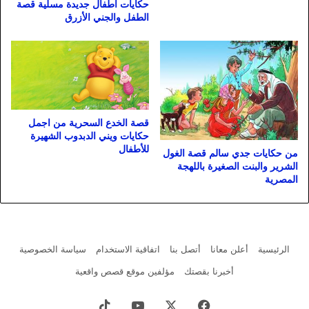
حكايات اطفال جديدة مسلية قصة
الطفل والجني الأزرق
قصة الخدع السحرية من اجمل
حكايات ويني الدبدوب الشهيرة
للأطفال
من حكايات جدي سالم قصة الغول
الشرير والبنت الصغيرة باللهجة
المصرية
الرئيسية
أعلن معانا
أتصل بنا
اتفاقية الاستخدام
سياسة الخصوصية
أخبرنا بقصتك
مؤلفين موقع قصص واقعية
فيسبوك
X
يوتيوب
‫TikTok