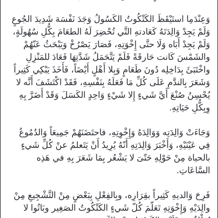
وَعِنْدَمِا استَيْقَظَ الكَتْكُوتُ الكَسُولُ وَجَدَ نَفْسَهَ شَدِيدَ الجُوعٍ
وَلَمْ يَجِدْ وَالِدَتَهُ كَعَادتهِ التَّي تُحْضِرَ لَهُ الطعَامَ بِكُّلِ سُهُولَةٍ،
وَلَمْ يَجِدْ أَبَاه وَلَا حتَّى إِخْوَتِهِ، فَصَارَ يَصْرُخْ وَيَبْحَثُ عَنّهُمْ
والشَمْسَ كَانت حَارقَةً فَلَمْ يَتَّحَمَلُ شَدَّتِهَا فَعَادَ للمَنْزِلِ
واخْتَبَئَ بِدَاخِلِه دُونَ طَعَامٍ وَبِلا أَهْلٍ أَيْضَاً، فَأَخَذَ يَبْكِي كَثِيراً
وَشَعَرَ بِالندَّمِ عَلَى كُلِّ مَا فَعَلَهُ بِنَفْسِهِ، فَقَدْ اكْتَشَفَ أَنَّه لا
يُحْسِنُ صُنْعَ أَيَّ شَيءٍ إِلا شَيْءٍ وَاحِدٍ الكَسَلَ وَقَدْ أَضَرَّ بِهِ
وِبِكُّلِ حَيَاتِهِ.
وَجَاءَتْ وَالِدَتِه وَوَالِدَهُ وَإِخْوِتِهِ، فاحتَضَنَهُمْ جَمِيعَاً وَالدُمُوعُ
فِي عَيْنَيْهِ، وَأَخْبَرَ وَالِدَتِهِ أَنّهُ يُرِيدُ أَنْ يَتَعلمُ عنْ كُلِّ شَيءٍ
بالحياة مِنْ حَوْلِهِ حَتّىَ لا يَشْعُر بِمَا شَعَرَ بِهِ في هَذِه
السَّاعَاتِ.
فَرِحَ وَالديهِ كَثِيراً بقِرَارِه، وبِالفِعْلِ بِبَعْضٍ مِنْ التَّشْجِيعِ مِنْ
والِدَيْهِ وَإِخْوَتِهِ تَعَلّمَ كُلّ شَيءٍ الكَتْكُوتُ الصَغِير وبَاتُوا لا