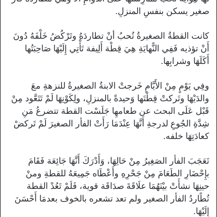
صغير يسكن بنفسِ المنزلِ.
كانت القطةُ الصغيرةُ تُحبُ أنْ تطاردَهُ وتَرْكُضُ خَلْفَهُ دُونَ
أَنْ تؤذيه فَفِي النًّهايَةِ هِيَ قِطْة أَلِيفة تَأْتِي إِلَيْهَا صَاحِبَتُها
أَكَلَهَا وشرابِها.
وفِي يَوْمٍ مِنْ الأَيَّامِ خَرجتْ الابنةُ الصغيرةُ للنزهةِ معَ
والدَيْهَا وتَركتْ قِطْتَها وَحيدةً بالمنزلِ، ولِكَوْنِهَا لَمْ تَتَعَّود مِنْ
قَبْل عَلَى البحث عن طعامهِا جَلَسْت القطة تتضرعُ مَنِ
شِدَّةِ الجُوعِ لدرجةِ أَنَّهَا عِنْدَمَا رَأَتْ الفأر الصغيرَ لَمْ تَركضْ
كعادَتِهَا خلفه.
تَعَجَبَ الفأر الصَغِيرُ مِنْ حَالِهَا، وَأَدْرَكَ أَنَّهَا جَائِعَة فَقَامَ
بإِحْضَارِ الطَعَامَ مِنْ جَحْرِهِ وأَعْطَاه جَمِيعَهُ للقطةِ ومنْ
حينِهَا نشأَتْ بيْنَهُمَا علَاقَةَ صدَاقَة قوية، فَلَمْ تَعُدْ القطة
تُطًاردُ الفأر الصغير ولم تعد تشعره بالخوف بعدمَا أَحْسَنَ
إِلَيْهَا.