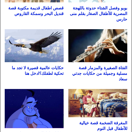
بوبو وفصل الشتاء حدوتة باللهجة
قصص اطفال قديمة مكتوبة قصة
المصرية للأطفال الصغار بقلم منى
قنديل البحر وسمكة القاروص
حارس
حكايات عالمية قصيرة لا تجد ما
الفتاة الصغيرة والمزمار قصة
تحكية لطفلك؟ادخل هنا
مسلية وجميلة من حكايات جدتي
سعاد
المغرفة الضخمة قصة خيالية
للأطفال قبل النوم