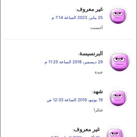
ي
غير معروف
:
ق
25 يناير، 2023 الساعة 7:14 م
و
أحسنت
ل
ي
البرنسيسة
:
ق
29 ديسمبر، 2018 الساعة 11:25 م
و
جيدة
ل
ي
شهد
:
ق
19 يونيو، 2019 الساعة 12:33 ص
و
شكرا
ل
ي
غير معروف
:
ق