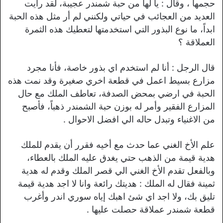
حجمها ، وقال : يا لها من حبة شمندر عجيبة، لقد رأيت
العديد من العجائب في حياتي ولكنني لم أر مثل هذه الحبة
ابداً، ما نوع البذور التي استخدمتها لتعطيك هذه الثمرة
العملاقة ؟
قال الرجل : أنا لم استخدم اي بذور خاصة، فأنا مجرد
مزارع بسيط اعمل في قطعة اخري صغيرة وقد نمت هذه
الحبة في ارضي بمحض الصدفة، تعاطف الملك مع حال
المزارع الفقير وأمر له بوزن حبة الشمندر ذهباً، فأصبح
من الاغنياء وتبدل حاله الي افضل الاحوال .
علم الأخ الغني عما حدث مع أخيه فقرر أن يقدم للملك
هدية قيمة من الذهب حتي يغدق عليه الملك بالعطاء،
وبالفعل تقدم الأخ الغني الي قصر الملك وقدم له هدية
ثمينة فقال له الملك : هديتك رائعة وانا لا اجد هدية قيمة
تليق بك، ولا اجد اي شئ اهبك إياه سوري اندر وأغرب
قطعة شمندر عملاقة حصلت عليها .