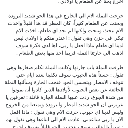
اخرج بحثاً عن الطعام يا اولادي .
خرجت النملة الام الي الخارج في هذا الجو شديد البرودة
وبحثت عن الطعام كثيراً، كان المطر قد هدأ قليلاً واخذت
الام تبحث وتبحث ولكنها لم تجد اي طعام، اخذت الام
تبكي في حزن وهي تقول : اعتذر منكم يا اولادي ليس
لدينا اي طعام ماذا افعل يا ربي، اها لدي فكرة سوف
اذهب الي جارتنا النملة فربما اخذ منها بعض الطعام .
طرقت النملة باب جارتها وكانت النملة تكلم صغارها وهي
تقول : حسناً هذه الحبوب سوف تكفينا لعدة ايام حتي
تتوقف الامطار ويتحسن الجو، فتحت الجارة وسألتها النملة
الجائعة عن بعض الحبوب لأولادها الذين كادوا أن يموتوا
من شدة الجوع، ردت عليها النملة الجارة قائلة : تعرفين يا
عزيزتي ان الجو شديد المطر والبرودة ويمنعنا من الخروج
وليس لدينا اي حبوب، حزنت الام وهي تقول : ماذا افعل
الآن يا ربي ساعدني، عادت الام الي ابناءها وهي تقول لهم
: صبراً يا ابنائي، سوف يتحسن الجو قليلاً وسوف اخرج