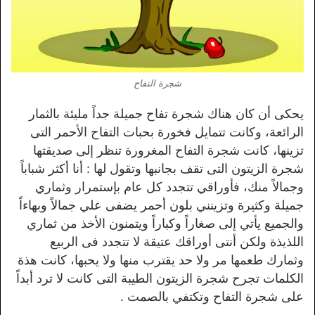
شجرة التفاح
يحكى أن كان هناك شجرة تفاح جميلة جداً مليئة بالثمار
الرائعة، وكانت تتمايل فخورة بحبات التفاح الأحمر التى
تزينها، كانت شجرة التفاح المغرورة تنظر إلى صديقتها
شجرة الزيتون التى تقف بجانبها وتقول لها : أنا أكثر شباباً
وجمالاً منك، فأوراقي تتجدد كل عام بإستمرار وثماري
جميلة وكثيرة وتزينني بلون أحمر يضفى علي جمالاً وبهاءاً
والجميع يأتي إلى صغاراً وكباراً ويتمنون الأخذ من ثماري
اللذيذة ولكن أنتى أوراقك عتيقة لا تتجدد فى الربيع
وثمارك طعمها مر ولا حد يقترب منها ولا يحبها، كانت هذة
الكلمات تجرح شجرة الزيتون الطيبة التى كانت لا ترد أبداً
على شجرة التفاح وتكتفي بالصمت .