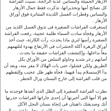
الأزهار الجميلة والبساتين عذبة الرائحة، نسيت الفراشة
كل نصائح أمها وتحذيراتها، تذكرت فقط جمال الأزهار
والبساتين وقطرات العسل اللذيذة المتناثرة فوق أوراق
الأزهار .
إستغرقت الفراشات الصغيرة فى تذوق العسل اللذيذ من
الأزهار وفجأة سادت السماء ظلمة عجيبة، رفعت الفراشة
الصغيرة رأسها لتري ماذا يحدث، رأت الكارثة، حيث أخذ
أوراق الزهرة آكلة الحشرات فى الأرتفاع بهدوء لتلتهمهم
معاً بداخلها، وإكتشفت الفراشات حقيقة ما يحدث .
أصابهم زعر شديد وحاولو التملص من الأوراق بكل
الطريق ولكن فشلوا، حتى بات الهلاك لا مفر منه، وبعد أن
بدأ الإستسلام يبدأ فيهما، فجأة ظهر ظل عجيب وإلتقطهم
من قلب الفراشة إلى خارج البستان وزال الخطر .
نظرت الفراشة الصغيرة إلى الظل الذى أنقذها فوجدته ما
هو إلا أمها التى أخبرتها أن إحدى جاراتها الفراشات حذرتها
أنك وصديقتك ذاهبتان فى إتجاة بستان النحل الآكل
للحشرات، فإبتسمت وشكرت الله عز وجل وإعتذرت إلى