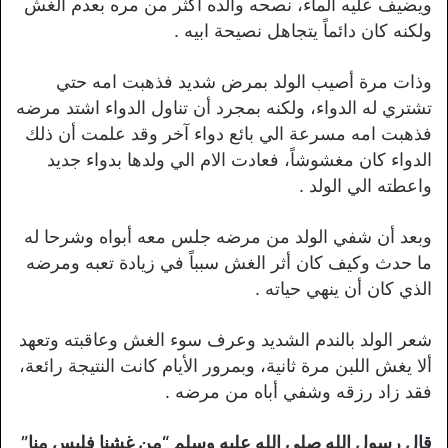
ويضيف عليه الماء، نصحه والده اكثر من مره بعدم الغش
ولكنه كان دائماً يتجاهل نصيحة ابيه .
وذات مرة أصيب الولد بمرض شديد فذهبت امه حتي
تشتري له الدواء، ولكنه بمجرد أن تناول الدواء اشتد مرضه
فذهبت امه مسرعة الي بائع دواء آخر وقد علمت أن ذلك
الدواء كان مغشوشاً، فعادت الام الي ولدها بدواء جديد
واعطته الي الولد .
وبعد أن شفي الولد من مرضه جلس معه أبواه وشرحا له
ما حدث وكيف كان أثر الغش سبباً في زيادة تعبه ومرضه
الذي كان أن ينهي حياته .
شعر الولد بالندم الشديد وعرف سوء الغش وعاقبته وتعهد
ألا يغش اللبن مرة ثانية، وبمرور الأيام كانت النتيجة رائعة،
فقد زاد رزقه وشفي أباه من مرضه .
قال رسول الله صلي الله عليه وسلم “من غشنا فليس منا”