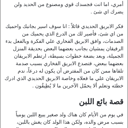
أمري، اما انت فجسدك قوي ومصنوع من الحديد ولن
يضرك اي شئ .
فكر الابريق الحديدي قائلاً : انا سوف اسير بجانبك واحميك
من اي شئ، فأصير لك من الدرع الذي يحميك من
الصدمات، وافق الابريق الفخاري علي الفكرة وبالفعل بدء
الرفيقان يمشيان بجانب بعضهما البعض بحديقة المنزل
الجميلة، وبعد بضعة خطوات بسيطة، ارتطم الابريقان
بعضهما ببعض، فتصدع الابريق الفخاري بسبب صدمة
تلقاها ممن كان من المفترض أن يكون له درعاً، ندم
الابريقان علي ما فعلاه وخاصة الابريق الحديدي الذي ادرك
خطئه وتعلم ألا يحمّل الآخرين ما لا يُطِيقُون .
قصة بائع اللبن
في يوم من الأيام كان هناك ولد صغير يبيع اللبن يومياً
بسبب مرض والده، ولكن هذا الولد كان يغش باللبن،