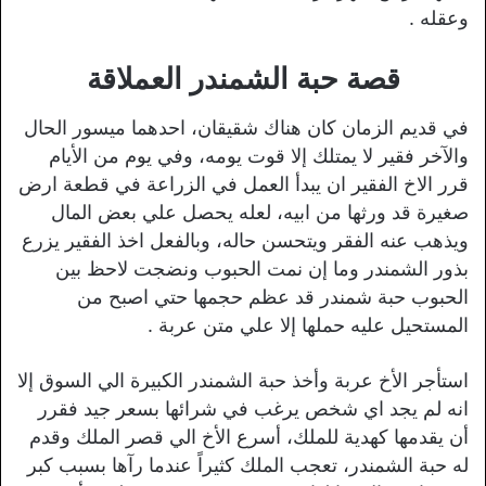
وعقله .
قصة حبة الشمندر العملاقة
في قديم الزمان كان هناك شقيقان، احدهما ميسور الحال
والآخر فقير لا يمتلك إلا قوت يومه، وفي يوم من الأيام
قرر الاخ الفقير ان يبدأ العمل في الزراعة في قطعة ارض
صغيرة قد ورثها من ابيه، لعله يحصل علي بعض المال
ويذهب عنه الفقر ويتحسن حاله، وبالفعل اخذ الفقير يزرع
بذور الشمندر وما إن نمت الحبوب ونضجت لاحظ بين
الحبوب حبة شمندر قد عظم حجمها حتي اصبح من
المستحيل عليه حملها إلا علي متن عربة .
استأجر الأخ عربة وأخذ حبة الشمندر الكبيرة الي السوق إلا
انه لم يجد اي شخص يرغب في شرائها بسعر جيد فقرر
أن يقدمها كهدية للملك، أسرع الأخ الي قصر الملك وقدم
له حبة الشمندر، تعجب الملك كثيراً عندما رآها بسبب كبر