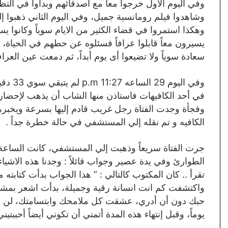
وفي اليوم الأول خرجوا معاً مع اصدقائهم وبدأوا في التظاهر
وشاهدوا فيلم رومانسية جميل، وفي اليوم الثاني ذهبوا 
وهكذا استمروا في قضاء الكثير من الايام سوياً وكانوا يس
يسيرون معاً قابلوا عرافاً فسئلوه عن حطهم في الحياة
سعادة سوياً ولا تضيعوا أى يوم أبداً، ثم دمعت عين العر
وفي الي
وفجأة وجدت الفتاة رجل غريب قادم إليها بسرعة ويخبره
الكافيه و تم نقله إلي المستشفي في حالة خطرة جداً .
الطوارئ وفي يدة عصير وجواب قائلاً : وجدنا هذه الاشياء
تقرأ .. كان المكتوب كالتالي : ” هذا الجواب بدأت كتابته 
واكتشفت كم انت انسانة رقية وجميلة، بدأت اشعر بمش
يوماً، وقبل إنتهاء هذه المدة أتمني أن تكوني أيضاً أحببتي