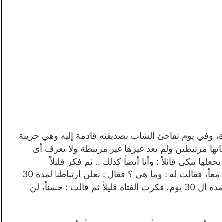
 وفي يوم تفاجئ الشاب بصديقته قادمة إليه وهي حزينة
ها مرتبطين ولم يعد غيرها غير مرتبطة ولا تعرف أى
بكي قائلاً : وأنا أيضاً كذلك .. ثم فكر قليلاً
فخطرت علي باله فكرة مجنونه، قال لها : هيا نلعب لعبة معاً، فقالت له : وما هي ؟ فقال : نعلن ارتباطنا لمدة 30
يوم فقط، ونتظاهر أمام اصدقائنا أننا عشاق، حتي تنتهي مدة ال 30 يوم، فكرت الفتاة قليلاً ثم قالت : حسناً، لن