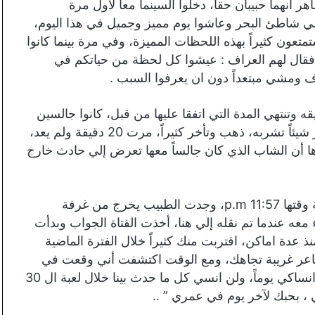
 أنهما حبيبان حقاً، دخلوا السينما معاً لأول مرة
إلي شاطئ البحر وعاشوا يوم مميز وجميل في هذا اليوم،
تمتعون كثيراً بهذه اللحظات المميزة، وفي مرة بينما كانوا
، فقال لهم العراف : عيشوا كل لحظة من حياتكم في
اف ومشي مبتعداً دون ان يعرفوا السبب .
وم 29 الساعه 11:27 p.m لم يتبقي سوي 33 دقيقه وتنتهي المدة التي اتفقا عليها من قبل، كانوا جالسين
في أحد الكافيهات فاستاذن منها الشاب أن يذهب لإحضار شيئاً تشربه، ذهب وتأخر كثيراً، مرت 20 دقيقة ولم يعد،
ا أن الشاب الذي كان جالساً معها تعرض إلي حادث خارج
جرت الفتاة سريعاً وذهبت إلي المستشفي، كانت الساعة وقتها 11:57 p.m، وجدت الطبيب يخرج من غرفة
 معه عندما تم نقله إلي هنا، أخذت الفتاة الجواب وبدأت
منذ عدة اماكن، اقتربت منك كثيراً خلال الفترة الماضية
اعر غريبة تجاهك، ومع الوقت اكتشفت أني وقعت في
حبك دون أن أدري، عشقت كل ملامحك وابتسامتك، لن انساكي يوماً، ولن انسي كل ما حدث بينا خلال لعبة ال 30
ني ، بحبك لآخر يوم في عمري ” ..