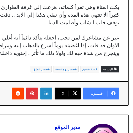
بكت الفتاة وهي تقرأ كلماته، هرعت إلي غرفة الطوارئ وصر
توقف قلب الشاب وأظلمت الدنيا .
عبر عن مشاعرك لمن تحب، اجعله يتأكد دائماً أنه أغلي م
الاوان قد فات، إذا اغضبته يوماً أسرع بالذهاب إليه و
وينجرح من شدة حبه لك ولولا ذلك ما تأثر . إحتويه داخ
الوسوم
قصة عشق
قصص رومانسية
قصص عشق
لينكدإن
بينتيريست
فيسبوك
X
مدير الموقع