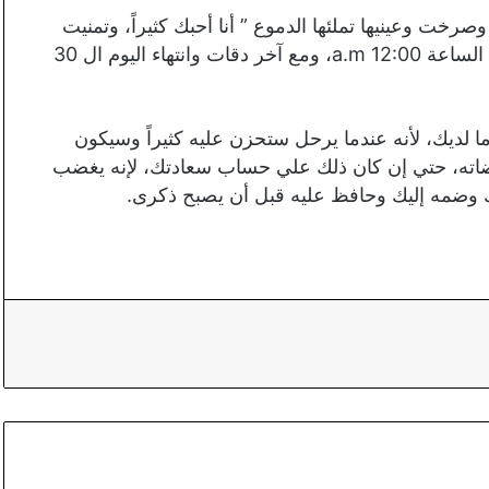
خت وعينيها تملئها الدموع ” أنا أحبك كثيراً، وتمنيت
كثيراً الا تنتهي هذه المدة وأن نبقي هكذا إلي الابد .. دقت الساعة 12:00 a.m، ومع آخر دقات وانتهاء اليوم ال 30
ا لديك، لأنه عندما يرحل ستحزن عليه كثيراً وسيكون
مراضاته، حتي إن كان ذلك علي حساب سعادتك، لإنه يغضب
لك وضمه إليك وحافظ عليه قبل أن يصبح ذكرى.