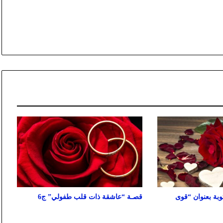
ة بعنوان “قوى
قصـة “عاشقة ذات قلب طفولي” ج6