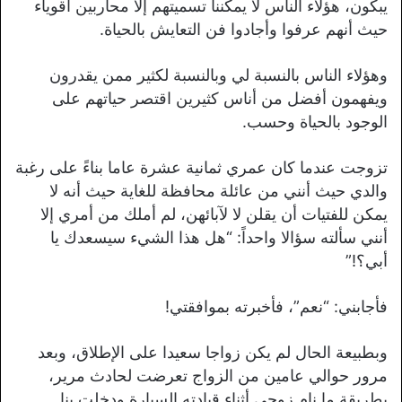
يبكون، هؤلاء الناس لا يمكننا تسميتهم إلا محاربين أقوياء
حيث أنهم عرفوا وأجادوا فن التعايش بالحياة.
وهؤلاء الناس بالنسبة لي وبالنسبة لكثير ممن يقدرون
ويفهمون أفضل من أناس كثيرين اقتصر حياتهم على
الوجود بالحياة وحسب.
تزوجت عندما كان عمري ثمانية عشرة عاما بناءً على رغبة
والدي حيث أنني من عائلة محافظة للغاية حيث أنه لا
يمكن للفتيات أن يقلن لا لآبائهن، لم أملك من أمري إلا
أنني سألته سؤالا واحداً: “هل هذا الشيء سيسعدك يا
أبي؟!”
فأجابني: “نعم”، فأخبرته بموافقتي!
وبطبيعة الحال لم يكن زواجا سعيدا على الإطلاق، وبعد
مرور حوالي عامين من الزواج تعرضت لحادث مرير،
بطريقة ما نام زوجي أثناء قيادته السيارة ودخلت بنا