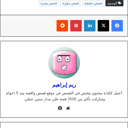
الوسوم
قصص حقيقية
قصص مؤثرة
قصص معبرة
لينكدإن
بينتيريست
ريم إبراهيم
أعمل ككتابة محتوي مختص في القصص في موقع قصص واقعية منذ 5 اعوام
وشاركت بأكثر من 1500 قصة علي مدار سنين عملي.
موقع
فيسبوك
الويب