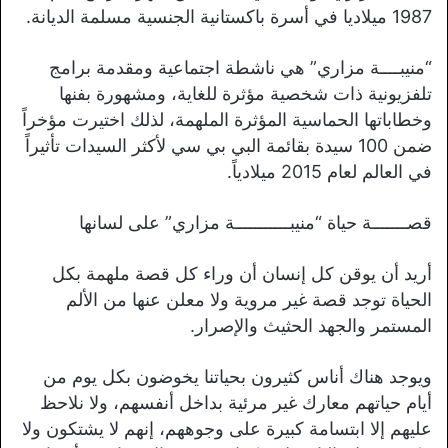
1987 ميلاديا في أسرة باكستانية الجنسية مسلمة الديانة.
“منيبــــة مزاري” هي ناشطة اجتماعية ومقدمة برامج
تلفزيونية ذات شخصية مؤثرة للغاية، ومشهورة بفنها
وخطاباتها الحماسية المؤثرة الملهمة، لذلك اختيرت مؤخراً
ضمن 100 سيدة بقائمة البي بي سي لأكثر السيدات تأثيراً
في العالم لعام 2015 ميلادياً.
قصـــــــة حياة “منيبـــــــــــة مزاري” على لسانها
أريد أن يوقن كل إنسان أن وراء كل قصة ملهمة بكل
الحياة توجد قصة غير مروية ولا معلن عنها من الألم
المستمر والجهد الحثيث والإصرار.
ويوجد هناك أناس كثيرون بحياتنا يخوضون بكل يوم من
أيام حياتهم معارك غير مرئية بداخل أنفسهم، ولا نلاحظ
عليهم إلا ابتسامة كبيرة على وجوههم، إنهم لا يشتكون ولا