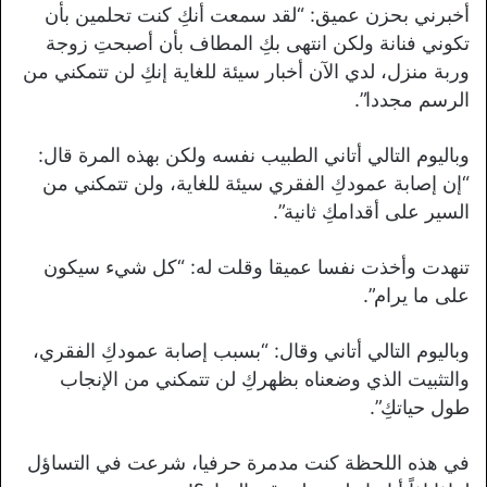
أخبرني بحزن عميق: “لقد سمعت أنكِ كنت تحلمين بأن
تكوني فنانة ولكن انتهى بكِ المطاف بأن أصبحتِ زوجة
وربة منزل، لدي الآن أخبار سيئة للغاية إنكِ لن تتمكني من
الرسم مجددا”.
وباليوم التالي أتاني الطبيب نفسه ولكن بهذه المرة قال:
“إن إصابة عمودكِ الفقري سيئة للغاية، ولن تتمكني من
السير على أقدامكِ ثانية”.
تنهدت وأخذت نفسا عميقا وقلت له: “كل شيء سيكون
على ما يرام”.
وباليوم التالي أتاني وقال: “بسبب إصابة عمودكِ الفقري،
والتثبيت الذي وضعناه بظهركِ لن تتمكني من الإنجاب
طول حياتكِ”.
في هذه اللحظة كنت مدمرة حرفيا، شرعت في التساؤل