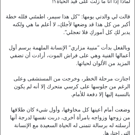
لماذا إذاً أنا ما زلت على قيد الحياة؟!
قالت لي والدتي يومها: “كل هذا سيمر، اطمئني فلله خطة
أكبر من كل هذا قد وضعها لأجلكِ، لا أعلم ما هي ولكنه
يدبر لكِ كل أموركِ فلا تعجلي”.
وبالفعل بدأت “منيبة مزاري” الإنسانة الملهمة برسم أول
أعمالها الفنية وهي على فراش الموت، أرادت أن تضفي
المزيد من الألوان لحياتها.
اجتازت مرحلة الخطر، وخرجت من المستشفى وعلى
الرغم من جلوسها على كرسي متحرك إلا أنه لم يكون
بالنسبة إليها إلا دفعة للأمام.
وضعت أمام أعينها كل مخاوفها، وأول شيء كان طلاقها
من زوجها وزواجه بامرأة أخرى، دربت نفسها لدرجة أنها
أرسلته له برسالة تتمنى له الحياة السعيدة مع الإنسانة
التي اختارها.