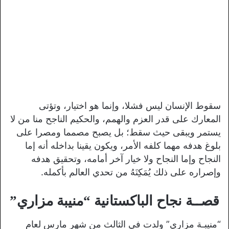
سقوط الإنسان ليس فشلا، وإنما هو اختيار، وتؤتى
المعارك على قدر العزم والهمم، والحكيم الناجح منا من لا
يستمر ويبقى حيث سقط؛ بل يصبح مصمما ومصرا على
بلوغ هدفه مهما كلفه الأمر، ويكون يقينا بداخله أنه إما
النجاح وإما النجاح ولا خيار آخر أمامه، وتحقيق هدفه
وإصراره على ذلك يُمَكِنَهُ من تحدي العالم بأكمله.
قصــة نجاح الباكستانية “منيبة مزاري”
“منيبـة مزاري” ولدت في الثالث من شهر مارس لعام