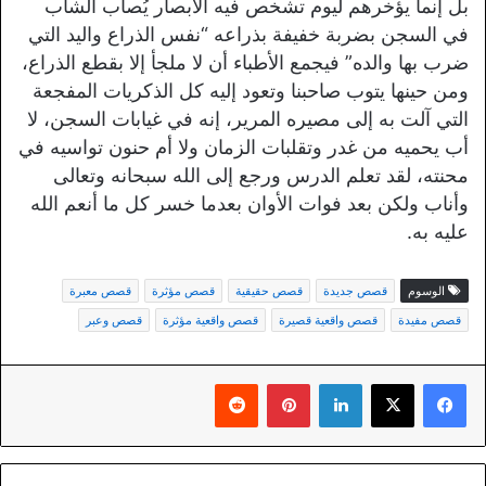
بل إنما يؤخرهم ليوم تشخص فيه الأبصار يُصاب الشاب
في السجن بضربة خفيفة بذراعه “نفس الذراع واليد التي
ضرب بها والده” فيجمع الأطباء أن لا ملجأ إلا بقطع الذراع،
ومن حينها يتوب صاحبنا وتعود إليه كل الذكريات المفجعة
التي آلت به إلى مصيره المرير، إنه في غيابات السجن، لا
أب يحميه من غدر وتقلبات الزمان ولا أم حنون تواسيه في
محنته، لقد تعلم الدرس ورجع إلى الله سبحانه وتعالى
وأناب ولكن بعد فوات الأوان بعدما خسر كل ما أنعم الله
عليه به.
الوسوم
قصص جديدة
قصص حقيقية
قصص مؤثرة
قصص معبرة
قصص مفيدة
قصص واقعية قصيرة
قصص واقعية مؤثرة
قصص وعبر
لينكدإن
بينتيريست