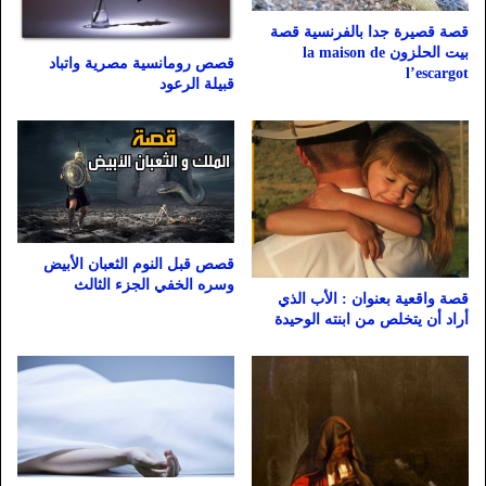
قصة قصيرة جدا بالفرنسية قصة
بيت الحلزون la maison de
قصص رومانسية مصرية واتباد
l’escargot
قبيلة الرعود
قصص قبل النوم الثعبان الأبيض
وسره الخفي الجزء الثالث
قصة واقعية بعنوان : الأب الذي
أراد أن يتخلص من ابنته الوحيدة