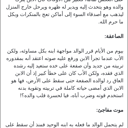
والده وهو يتحدث إليه ويدير له ظهره ويرحل خارج المنزل
ليذهب مع أصدقاء السوء إلى أماكن تعج بالمنكرات وبكل
ما حرم الله.
الصاعقة:
بيوم من الأيام قرر الوالد مواجهة ابنه بكل مساوئه، ولكن
الأب عندما تجرأ الابن ورفع عليه صوته اعتقد أنه بمقدوره
تربيته من جديد وأن صفعة على خده ستعيد إليه رشده
الذي فقده، ولكن الأب كان على خطأ كبير إذ أن الابن
العاق رد لوالده الصفعة حتى سقط على الأرض، فها هو
الابن الذي أمضى حياته كاملة في تربيته وتقوية بدنه
استخدم قوته وضرب أباه، فيا لحسرة قلب والده؟!
موت مفاجئ:
لم يتحمل الوالد ما فعله به ابنه الوحيد فمنذ أن سقط على