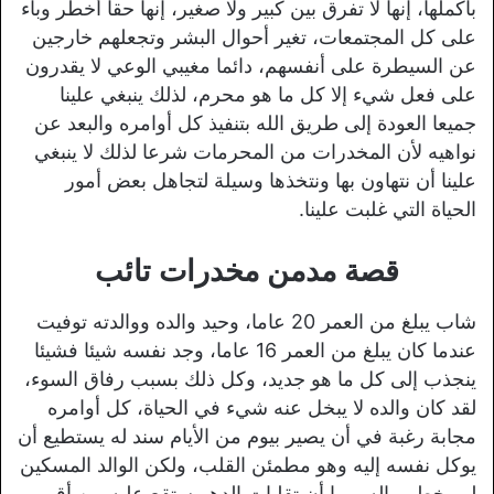
بأكملها، إنها لا تفرق بين كبير ولا صغير، إنها حقا أخطر وباء
على كل المجتمعات، تغير أحوال البشر وتجعلهم خارجين
عن السيطرة على أنفسهم، دائما مغيبي الوعي لا يقدرون
على فعل شيء إلا كل ما هو محرم، لذلك ينبغي علينا
جميعا العودة إلى طريق الله بتنفيذ كل أوامره والبعد عن
نواهيه لأن المخدرات من المحرمات شرعا لذلك لا ينبغي
علينا أن نتهاون بها ونتخذها وسيلة لتجاهل بعض أمور
الحياة التي غلبت علينا.
قصة مدمن مخدرات تائب
شاب يبلغ من العمر 20 عاما، وحيد والده ووالدته توفيت
عندما كان يبلغ من العمر 16 عاما، وجد نفسه شيئا فشيئا
ينجذب إلى كل ما هو جديد، وكل ذلك بسبب رفاق السوء،
لقد كان والده لا يبخل عنه شيء في الحياة، كل أوامره
مجابة رغبة في أن يصير بيوم من الأيام سند له يستطيع أن
يوكل نفسه إليه وهو مطمئن القلب، ولكن الوالد المسكين
لم يخطر بباله يوما أن تقلبات الدهر ستقع عليه من أقرب