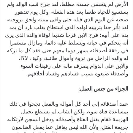
الأرض لم يتحسن جسده مطلقا، لقد جرح قلب الوالد ولم
يستسيغ للحياة طعما بعد هذه الفعلة، وكل يوم تتدهور
صحته عن اليوم الذي قبله حتى وافى منيته ولحق بزوجته،
لقد تأثر حقا بتربيته لولده الذي استطاع بقلب بارد أن يمد
يده على أبيه؛ فرح الابن فرحا شديدا لوفاة والده الذي يرى
أنه يتحكم في حياته ويتسلط عليه دائما، ومازال مستمرا
في رفقة أصدقائه يسهر دوما معهم حتى فقد كل ما تركه
له والده الراحل من ثروة وأموال طائلة، وكيف لا؟!،
والابن على الدوام يصرف ماله على رفيقات السوء
وأصدقاء ضيعوه بسبب فسادهم وفساد أخلاقهم.
الجزاء من جنس العمل:
عمد أصدقائه إلى أخذ كل أمواله وبالفعل نجحوا في ذلك
بمساعدة فتاة سوء، ولكن الشاب لم يستطع تحمل
الهزيمة فقام بقتل الفتاة وأصدقائه ودخل السجن لارتكابه
جريمة القتل، ولأن الله ليس بغافل عما يفعل الظالمون