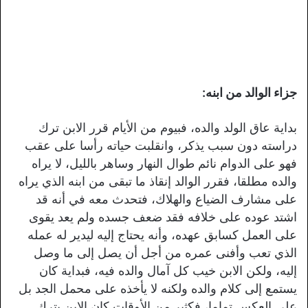
جزاء الوالد من ابنه:
بداية عاق الولد والده، فبيوم من الأيام قرر الابن ترك
دراسته دون سبب يذكر، وانقلبت حياته رأسا على عقب
فهو على الدوام نائم طوال النهار وساهر بالليل، لا يراه
والده مطلقا، فقرر الوالد إنقاذ ما تبقى من ابنه الذي يراه
على مشارف الضياع والهلاك، فتحدث معه في أنه قد
اشتد عوده على خلافه فقد ضعف جسده ولم يعد يقوى
على العمل كسابق عهده، وأنه يحتاج إليه ليدير له عمله
الذي تعب وأفنى عمره من أجل أن يصل إلى ما وصل
إليه، ولكن الابن خيب كل آمال والده فيه، فبداية كان
يستمع إلى كلام والده ولكنه لا يأخذه على محمل الجد بل
على العكس تماما، فكثير من الأوقات كان الابن يترك