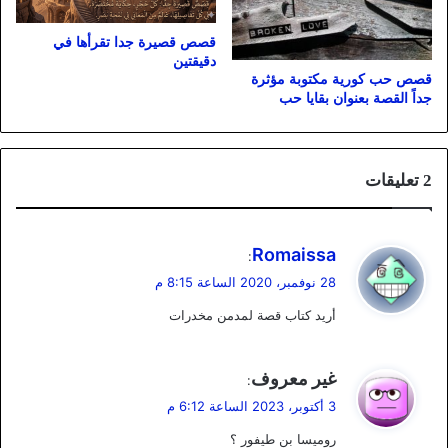
قصص قصيرة جدا تقرأها في
دقيقتين
قصص حب كورية مكتوبة مؤثرة
جداً القصة بعنوان بقايا حب
‫2 تعليقات
ي
Romaissa
:
ق
28 نوفمبر، 2020 الساعة 8:15 م
و
أريد كتاب قصة لمدمن مخدرات
ل
ي
غير معروف
:
ق
3 أكتوبر، 2023 الساعة 6:12 م
و
روميسا بن طيفور ؟
ل