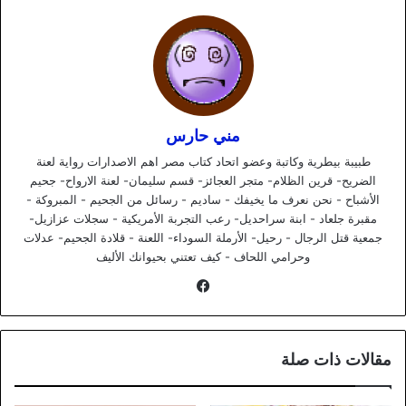
مني حارس
طبيبة بيطرية وكاتبة وعضو اتحاد كتاب مصر اهم الاصدارات رواية لعنة
الضريح- قرين الظلام- متجر العجائز- قسم سليمان- لعنة الارواح- جحيم
الأشباح - نحن نعرف ما يخيفك - ساديم - رسائل من الجحيم - المبروكة -
مقبرة جلعاد - ابنة سراحديل- رعب التجربة الأمريكية - سجلات عزازيل-
جمعية قتل الرجال - رحيل- الأرملة السوداء- اللعنة - قلادة الجحيم- عدلات
وحرامي اللحاف - كيف تعتني بحيوانك الأليف
فيسبوك
مقالات ذات صلة