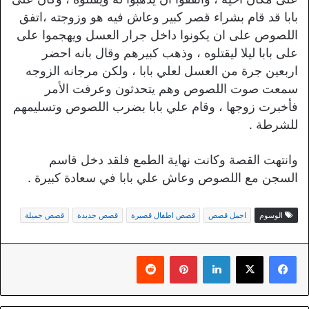
بابا قد قام بشراء قصر كبير وعاش فيه هو وزوجته ،اتفق
اللصوص على ان يكونوا داخل جرار العسل ويهجموا على
على بابا ليلا ليقتلوه ، وذهب كبيرهم وقال بانه احضر
اربعين جرة من العسل لعلي بابا ، ولكن مرجانه الزوجه
سمعت صوت اللصوص وهم يتحدثون وعرفت الأمر
فأخبرت زوجها ، وقام علي بابا بضرب اللصوص وتسليمهم
للشرطة .
وانتهت القصة وكانت نهاية الطمع فلقد دخل قاسم
السجن مع اللصوص وعاش علي بابا في سعادة كبيرة .
الوسوم
اجمل قصص
قصص اطفال قصيرة
قصص جديدة
قصص جميلة
لينكدإن
بينتيريست