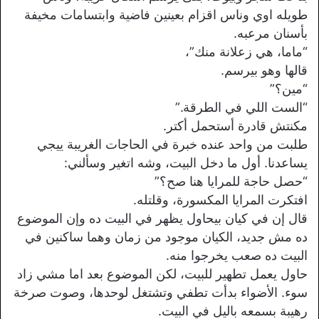
طويله اوي وناس اقزام بعينين فاضية وابتسامات مخيفة
بأسنان مرعبه.
“ماما، هي زعلانة منك”،
قالها وهو بيرسم.
“مين؟”
“الست اللي في الطرقة.”
مكنتش قادرة أستحمل أكتر.
طلبت من واحد عنده خبرة في الحاجات الغريبة ييجي
يساعدنا. أول ما دخل البيت، وشه اتغير وسألني:
“حصل حاجة للمرايا هنا صح؟”
افتكرت المرايا المكسورة، وقلتله.
قال إن في كيان بيحاول يظهر في البيت ده وإن الموضوع
ده مش جديد، الكيان موجود من زمان وهما ساكنين في
البيت ده صعب يخرجوا منه.
حاول يعمل تطهير للبيت، لكن الموضوع بعد اما مشي زاد
سوء. الأضواء بدأت تطفي وتشتغل لوحدها، وصوت صرخة
رهيبة بسمعه باليل في البيت.