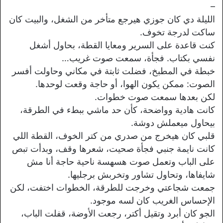
–
الليلة دي كان جوزي هيرجع متأخر من الشغل، والبيت كان
ساكت لدرجة تخوف.
كنت قاعدة على السرير ومعايا القطة، بحاول أشغل
نفسي بكتاب. فجأة، سمعت صوت غريب…
خبطة في المطبخ، فضلت ثابتة في مكاني وحاولت أفسر
الصوت: ممكن يكون الهوا، أو حاجة وقعت لوحدها.
لكن بعدها سمعت صوت خطوات.
كانت هادية وواضحة، كأن حد ماشي ببطء في الطرقة،
بيحاول ميعملش دوشة.
قلبي كان هيخرج من صدري من كتر الخوف، القطة اللي
كانت نايمة جنبي فجأة صحيت، شعرها وقف، وبدأت تبص
على الباب وتعمل صوت هسهسة ناحية حاجة أنا مش
شايفاها، وتحاول تشاور وتخربش برجليها.
جمعت شجاعتي وخرجت للطرقة، الخطوات اختفت، لكن
الإحساس الغريب كان لسه موجود.
الجو كان أبرد وتقيل أكتر، رجعت الأوضة، قفلت الباب،