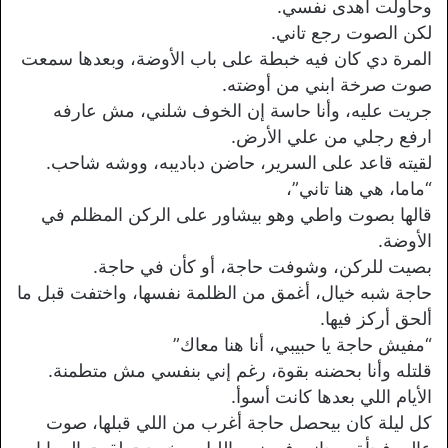
وحاولت أهدى نفسي.
لكن الصوت رجع تاني.
المرة دي كان فيه خبطة على باب الأوضة، وبعدها سمعت
صوت صرخة ابني من أوضته.
جريت عليه، وأنا حاسة إن الخوف شلني، مش عارفه
ارفع رجلي من علي الأرض.
لقيته قاعد على السرير، حاضن دباديبه، ووشه شاحب.
“ماما، هي هنا تاني”،
قالها بصوت واطي وهو بيشاور على الركن المظلم في
الأوضة.
بصيت للركن، وشوفت حاجة، أو كأن في حاجة.
حاجة شبه خيال، أغمق من الظلمة نفسها، واختفت قبل ما
ألحق أركز فيها.
“مفيش حاجة يا حبيبي، أنا هنا معاك”
قلتله وأنا بحضنه بقوة، رغم إني بنفسي مش متطمنة.
الأيام اللي بعدها كانت أسوأ.
كل ليلة كان بيحصل حاجة أغرب من اللي قبلها، صوت