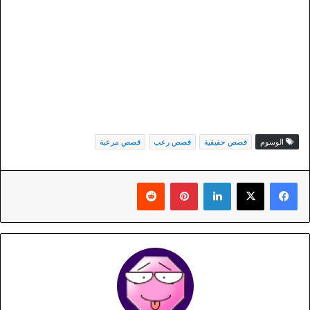
الوسوم
قصص حقيقية
قصص رعب
قصص مرعبة
لينكدإن
بينتيريست