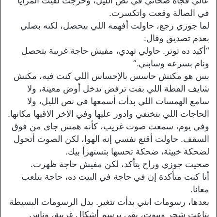
عالي فجأة صحاني في نص الليل، وخرجت لقيت المرايا
في الصالة وقعت واتكسرت.
لما جوزي رجع، حاولت أفهمه اللي بيحصل، لكنه بصلي
بعدم تصديق وقال:
“أكيد ده توتر. حاولي تهدي، مفيش حاجة غريبة بتحصل
ونام بسرعه وسابني.”
بس هو مكنش حاسس بالإحساس اللي كنت فيه، مكنش
شايف القطة اللي بقت ترفض تدخل أوض معينة، ولا
سامع الهمسات اللي بدأت أسمعها في نص الليل، ولا
الحاجات اللي بتختفي وادور عليها وفي الاخر الاقيها مكانها.
وفي يوم، سمعت صوت غريب، كأنه همس جاى من فوق
السقف. حاولت أقنع نفسي إنه الهوا، لكن الصوت أتحول
لضحكة خبيثة، ضحكة تحسها بتستهزأ بيك.
صحيت جوزي وراح يتأكد، لكن مفيش حاجة ظهرت.
أنا كنت متأكدة إن في حاجة في البيت ده، حاجة بتلعب
معانا.
بعدها، رسومات ابني بدأت تتغير. بدل الرسومات البسيطة
بتاعت شجر وبيوت، بقى يرسم أشكال غريبة، وناس