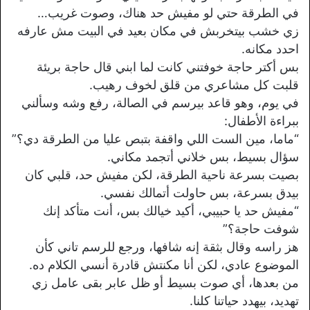
في الطرقة حتي لو مفيش حد هناك، وصوت غريب…
زي خشب بيتخربش في مكان بعيد في البيت مش عارفه
احدد مكانه.
بس أكتر حاجة خوفتني كانت لما ابني قال حاجة بريئة
قلبت كل مشاعري من قلق لخوف رهيب.
في يوم، وهو قاعد بيرسم في الصالة، رفع وشه وسألني
ببراءة الأطفال:
“ماما، مين الست اللي واقفة بتبص عليا من الطرقة دي؟”
سؤال بسيط، بس خلاني أتجمد مكاني.
بصيت بسرعة ناحية الطرقة، لكن مفيش حد، قلبي كان
بيدق بسرعة، بس حاولت أتمالك نفسي.
“مفيش حد يا حبيبي، أكيد خيالك بس، أنت متأكد إنك
شوفت حاجة؟”
هز راسه وقال بثقة إنه شافها، ورجع للرسم تاني كأن
الموضوع عادي، لكن أنا مكنتش قادرة أنسي الكلام ده.
من بعدها، أي صوت بسيط أو ظل عابر بقى عامل زي
تهديد، بيهدد حياتنا كلنا.