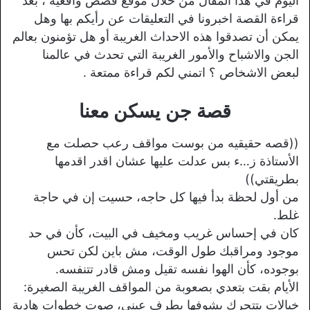
اليوم في هذا المقال من خلال موقع قصص واقعية ، بعد
قراءة القصة اخبرونا في التعليقات عن رأيكم بها وهل
يمكن أن تصدقوا هذه الاحداث الغريبة أو هل تؤمنون بعالم
الجن والاشباح والأمور الغريبة التي تحدث في عالمنا
لبعض الاشخاص ؟ اتمني لكم قراءة ممتعة .
قصة جن يسكن معنا
((قصه حقيقيه من بوست مواقف رعب حصلت مع
الأستاذة ز…ء بس عدلت عليها عشان اقدر اقدمها
بطريقتي))
من أول لحظة بدأ فيها كل حاجه، حسيت إن في حاجة
غلط.
كان في إحساس غريب ومخيف في البيت، كأن في حد
موجود ومراقبك طول الوقت، مش باين لكن تحس
بوجوده، كأن الهوا نفسه تقيل ومش قادر تتنفسه.
الأيام بقت بتعدي بصعوبة من المواقف الغريبة الصغيرة:
خيالات بتتحرك بشوفها بطرف عيني، صوت خطوات هادية