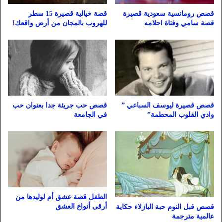
قصص رومانسية سعودية قصيرة
قصة خيالية قصيرة 15 سطر
قصة سامي وفتاة احلامه
للهروب بالمجان من أرض واقعك!
قصص قصيرة ليوسف السباعي ”
قصص حب جريئة جدا بعنوان حب
وادي القلوب المحطمة”
في الجامعة
الطفل قصة عشق أم لوليدها من
أرقى أنواع العشق
قصص قبل النوم حبة البازلاء حكاية
عالمية مترجمة