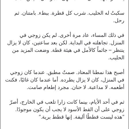
سكبتُ له الحليب. شرب كل قطرة. ببطء. بامتنان. ثم
رحل.
في ذلك المساء، عاد مرة أخرى. لم يكن زوجي في
المنزل. تجاهلته في البداية. لكن بعد ساعتين، كان لا يزال
ينتظر – جاثماً كالأمل في هيئة قطة. وضعت المزيد من
الحليب.
أصبح هذا نمطنا المعتاد. صمتٌ مطبق. عندما كان زوجي
في المنزل، كان لا يزال يطرده. أما عندما كان غائبًا، فكنت
أطعمه. لا مداعبة. لا حنان. مجرد إطعام صامت.
ثم في أحد الأيام، بينما كانت زارا تلعب في الخارج، أصرّ
زوجي على أن القط الأسود لا يجب أن يكون موجودًا.
“هذه ليست قططًا أليفة. إنها قطط برية.”