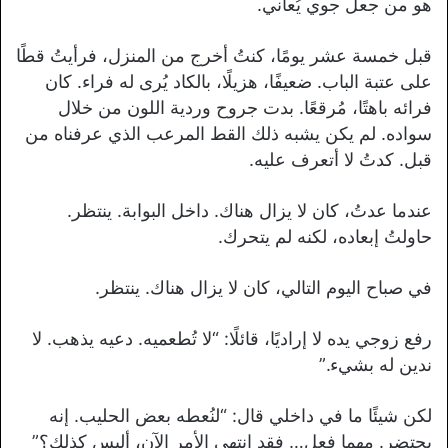
هو من جعل جوي يُعاني.
قبل خمسة عشر يومًا، كنتُ أخرج من المنزل، فرأيتُ قطًا
على عتبة الباب. ضعيفًا، هزيلًا، بالكاد يُرى له فراء. كان
فرائه باهتًا، مُرقعًا. بدت جروح وردية اللون من خلال
سواده. لم يكن يشبه ذلك القط المرعب الذي عرفناه من
قبل. كدتُ لا أتعرف عليه.
عندما عدتُ، كان لا يزال هناك. داخل البوابة. ينتظر.
حاولتُ إبعاده، لكنه لم يتحرك.
في صباح اليوم التالي، كان لا يزال هناك. ينتظر.
رفع زوجي يده لا إراديًا، قائلًا: “لا تُطعميه. دعيه يذهب. لا
ندين له بشيء.”
لكن شيئًا ما في داخلي قال: “لنُعطه بعض الحليب. إنه
يحتضر. مهما فعل… فقد انتهى الأمر الآن، أليس كذلك؟”