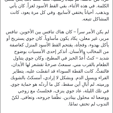
الكلمة. في هذه الأثناء، بقي القط الأسود لغزاً. كان يأتي
ويذهب. أحياناً يختفي لأسابيع. وفي كل مرة يعود، كانت
المشاكل تتبعه.
لم يكن الأمر سراً – كان هناك تنافس بين الأخوين. تنافس
مرير، غير معلن، يكاد يكون مأساوياً. كان جوي يستريح أو
يأكل بهدوء، وفجأة، يقتحم القط الأسود المنزل كعاصفة
من المخالب والأسنان. أتذكر إحدى الأمسيات بوضوح
شديد – كنتُ أُعدّ الخبز في المطبخ، وكان جوي يتناول
الطعام بالقرب مني. سمعتُ صرخةً تقشعر لها الأبدان،
فالتفتُّ. كانت القطة السوداء قد انقضّت عليه، يتطاير
الفراء ويسيل الدم. وبشكل لا إرادي، أمسكتُ بالشوبك
ورميته. لم أُبالِ أين سقط، كل ما أردتُه هو حماية جوي.
في تلك الليلة، عاد جوي ينزف، فجلستُ مع زوجي
ووضعنا له محلول بيتادين. نظّفنا جروحه، وتعافى. لكنّ
الندوب لم تختفِ تمامًا.