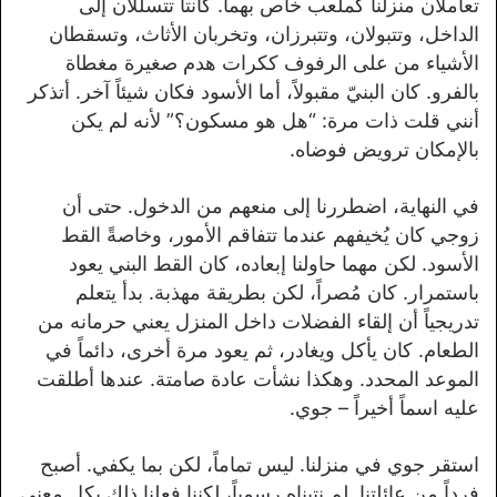
تعاملان منزلنا كملعب خاص بهما. كانتا تتسللان إلى
الداخل، وتتبولان، وتتبرزان، وتخربان الأثاث، وتسقطان
الأشياء من على الرفوف ككرات هدم صغيرة مغطاة
بالفرو. كان البنيّ مقبولاً، أما الأسود فكان شيئاً آخر. أتذكر
أنني قلت ذات مرة: “هل هو مسكون؟” لأنه لم يكن
بالإمكان ترويض فوضاه.
في النهاية، اضطررنا إلى منعهم من الدخول. حتى أن
زوجي كان يُخيفهم عندما تتفاقم الأمور، وخاصةً القط
الأسود. لكن مهما حاولنا إبعاده، كان القط البني يعود
باستمرار. كان مُصراً، لكن بطريقة مهذبة. بدأ يتعلم
تدريجياً أن إلقاء الفضلات داخل المنزل يعني حرمانه من
الطعام. كان يأكل ويغادر، ثم يعود مرة أخرى، دائماً في
الموعد المحدد. وهكذا نشأت عادة صامتة. عندها أطلقت
عليه اسماً أخيراً – جوي.
استقر جوي في منزلنا. ليس تماماً، لكن بما يكفي. أصبح
فرداً من عائلتنا. لم نتبناه رسمياً، لكننا فعلنا ذلك بكل معنى