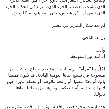
بإنقاذي لسكار، أشعر أنني أُداوي جزءًا مني أيضًا. الجزء
الذي تشبث بالغضب، الجزء الذي تسرع في الحكم، الجزء
الذي نسي أن لكل شخص، حتى أسوأهم، سببًا لوجوده.
لم يعد سكار الشرير في قصتي.
بل هو الناجي.
وأنا…
أنا أمه غير المتوقعة.
لكلٍّ منا “مرآة” – ربما ليست مؤطرة بزجاج وخشب، بل
منسوجة في نسيج حياتنا اليومية الهادئة. قد تكون قميصًا
باليًا، أو لحنًا منسيًا، أو رائحة مألوفة، أو لحظة عابرة حين
لا يراك أحد. مرآة لا تعكس وجوهنا، بل رحلتنا. بقاءنا.
تحوّلنا.
هذه ليست مجرد قصة واقعية مؤثرة. إنها قصة مؤثرة عن