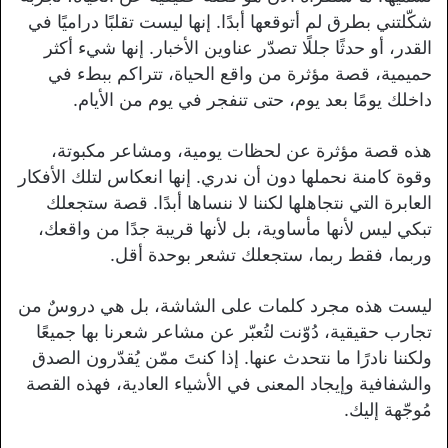
شكّلتني بطرق لم أتوقعها أبدًا. إنها ليست تقلبًا دراميًا في
القدر، أو حدثًا جللًا تصدّر عناوين الأخبار. إنها شيء أكثر
حميمية، قصة مؤثرة من واقع الحياة، تتراكم ببطء في
داخلك يومًا بعد يوم، حتى تنفجر في يوم من الأيام.
هذه قصة مؤثرة عن لحظات يومية، ومشاعر مكبوتة،
وقوة كامنة نحملها دون أن ندري. إنها انعكاس لتلك الأفكار
العابرة التي نتجاهلها لكننا لا ننساها أبدًا. قصة ستجعلك
تبكي ليس لأنها مأساوية، بل لأنها قريبة جدًا من واقعك،
وربما، فقط ربما، ستجعلك تشعر بوحدة أقل.
ليست هذه مجرد كلمات على الشاشة، بل هي دروسٌ من
تجارب حقيقية، دُوّنت لتُعبّر عن مشاعر شعرنا بها جميعًا
ولكننا نادرًا ما نتحدث عنها. إذا كنتَ ممّن يُقدّرون الصدق
والشفافية وإيجاد المعنى في الأشياء العادية، فهذه القصة
مُوجّهة إليك.