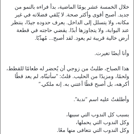
خلال الخمسة عشر يومًا الماضية، بدأ فراءه بالنمو من
جديد. أصبح أقوى وأكثر صحة. لا يُلقي فضلاته في غير
مكانه، ولا يتسلل إلى الداخل. يعرف حدوده جيدًا، ينتظر
عند البوابة، ولا يتجاوزها أبدًا. يقضي حاجته في قطعة
أرض خالية قريبة ثم يعود. لقد أصبح… مُهذّبًا.
وأنا أيضًا تغيرت.
هذا الصباح، طلبتُ من زوجي أن يُحضر له طعامًا للقطط،
ولحمًا، ومزيدًا من الحليب. قلتُ: “سأتبنّاه. لم يعد قطًا
أكرهه، بل أصبح قطًا أعتني به. إنه ملكي.”
وأطلقتُ عليه اسم “ندبة”.
بسبب كل الندوب التي سببها،
وكل الندوب التي يحملها،
وكل الندوب التي نتعافى منها معًا.