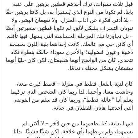
قبل ثلاث سنوات، ترك أحدهم قطتين بريتين على عتبة
بابنا. لم تكونا من النوع الذي يُستهزأ به، بل كانتا بريتين حقًا
– بلا أدنى فكرة عن آداب المنزل، ولا تفهمان البشر، ولا
تنويان التصرف بشكل لائق. لم تكونا قطتين صغيرتين أيضًا
– بل تجاوزتا تلك المرحلة الحساسة التي يسهل فيها تأقلم
أي كائن حي مع عالمك. كانت إحداهما بنية اللون بمسحة
ذهبية وعيون فضولية؛ والأخرى سوداء حالكة بنظرة تكاد
تتحدى. كان من الواضح أنهما شقيقتان، لكن كان جليًا أنهما
ستنشآن بشكل مختلف تمامًا.
كان لدينا بالفعل قطط في منزلنا – قطط كبرت معنا،
وعاشت معنا، وأحبتنا. لذا ربما كان الشخص الذي تركهما
يعلم أننا “عائلة قطط”، وربما كان قد سئم من الفوضى
التي أحدثتها هاتان القطتان في حياته.
في البداية، كنا نطعمهما من حين لآخر – لا أكثر. لم
نسمهما، ولم نربطهما بأي علاقة. لكن شيئًا فشيئًا، بدأتا