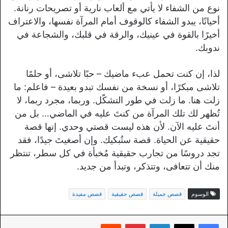
نوع من الشفاء لا يأتي مع ألعاب نارية أو تصريحات رنانة.
أحيانًا، يبدو الشفاء كالوقوف أمام المرآة نفسها، والاعتراف
أخيرًا بالقوة في عينيك، والرقة في قلبك، والشجاعة في
ندوبك.
لذا، إن كنت تحمل عبء ماضيك – حبًا تلاشى، أو حلمًا
تلاشى مبكرًا، أو نسخة من نفسك تبدو بعيدة – فاعلم: ما
زلت هنا. ما زلت في طور التشكّل. وربما، مجرد ربما، لا
تُظهر لك تلك المرآة من كنتَ عليه في الماضي… بل من
أنتَ عليه الآن. لأن هذه ليست قصتي وحدي. إنها قصة
حقيقية عن الحياة. قصة ستُبكيك. وإن أصغيتَ جيدًا، فقد
تجد دروسًا من تجارب حقيقية مُخبأة في كل سطر، تنتظر
منك أن تتعافى، وتتذكر، وتبدأ من جديد.
الوسوم
قصص جميلة
قصص حقيقية
قصص مفيدة
لينكدإن
بينتيريست