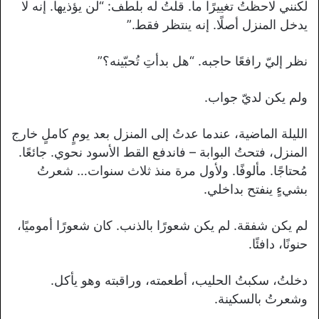
لكنني لاحظتُ تغييرًا ما. قلتُ له بلطف: “لن يؤذيها. إنه لا
يدخل المنزل أصلًا. إنه ينتظر فقط.”
نظر إليّ رافعًا حاجبه. “هل بدأتِ تُحبّينه؟”
ولم يكن لديّ جواب.
الليلة الماضية، عندما عدتُ إلى المنزل بعد يومٍ كاملٍ خارج
المنزل، فتحتُ البوابة – فاندفع القط الأسود نحوي. جائعًا.
مُحتاجًا. مألوفًا. ولأول مرة منذ ثلاث سنوات… شعرتُ
بشيءٍ ينفتح بداخلي.
لم يكن شفقة. لم يكن شعورًا بالذنب. كان شعورًا أموميًا،
حنونًا، دافئًا.
دخلتُ، سكبتُ الحليب، أطعمته، وراقبته وهو يأكل.
وشعرتُ بالسكينة.