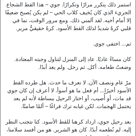
استمر ذلك يتكرر مرارًا وتكرارًا. جوي – هذا القط الشجاع
الجريء الذي كان يُخيف كلاب الحي – لم يكن يُصبح ضعيفًا
إلا أمام أخيه. لقد آلمني ذلك. ومع مرور الوقت، نما في
قلبي كرهٌ شديدٌ لذلك القط الأسود. كرهٌ حقيقيٌّ مرير.
ثم… اختفى جوي.
كان مساءً عاديًا. عاد إلى المنزل لتناول وجبته المعتادة.
وضعتُ طعامه. أكل. ثم رحل. ولم يعد أبدًا.
مرّ عام ونصف الآن. لا نعرف ما حدث. هل طرده القط
الأسود أخيرًا… أم فعل ما هو أسوأ. لا أعرف إن كان جوي
قد مات، أو أُصيب، أو اختار الرحيل ببساطة لأنه لم يعد
يحتمل الهجمات. لكن غيابه ترك فراغًا – ألمًا صامتًا.
بعد رحيل جوي، ازداد كرهنا للقط الأسود. كنا نتجنب النظر
إليه. لم نُطعمه أبدًا. كان هو الشرير. هو من أفسد سلامنا،