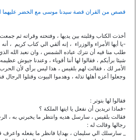
قصص من القران قصة سيدنا موسى مع الخضر عليهما ا
أخذت الكتاب وقلبته بين يديها ، وفتحته وقراته ثم جمعت ا
-يا أيها الأمراء والوزراء ، إنه ألقي الي كتاب كريم ، أن
طلب منا فيه أن نترك عباده الشمس ، وان نعبد الله الذي ي
شيئا برأيكم ، فقالوا لها أننا أقوياء ، وعندنا جيوش عظيمه
الأمر لك ، فقالت لهم بلقيس ، هذا ليس برأي لأن الحرب 
وجعلوا أعزه أهلها تذله ، وهدموا البيوت وقتلوا الرجال 
فقالوا لها بتوتر :
-فماذا تريدين أن نفعل يا ايتها الملكة ؟
فقالت بلقيس ، سارسل هديه وانتظر ما يخبرني به ، الر
رجالها وقالت له :
_ سارسلك الي سليمان ، بهدايا فانظر ما يفعله واعرف 