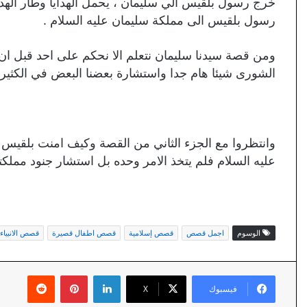
خرج رسول بلقيس الي سليمان ، يحمل الهدايا وطار اله
رسول بلقيس الى مملكة سليمان عليه السلام .
ومن قصة سيدنا سليمان نتعلم الا نحكم على احد قبل ان نس
الشورى شيئا هام جدا واستشارة بعضنا البعض في الكثير م
وانتظروا مع الجزء الثاني من القصة وكيف امنت بلقيس
عليه السلام فلم يتخذ الامر وحده بل استشار جنود مملكت
الوسوم
اجمل قصص
قصص إسلامية
قصص اطفال قصيرة
قصص الانبياء
لينكدإن
بينتيريست
فيسبوك
X