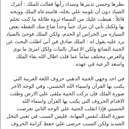
نظرها وحسن تدبيرها وسداد رأيها فقالت للملك : أتترك
الصياد دون أن تلومه علي بخله، فاستدعاه الملك ووبخه
قائلاً : هبطت عليك من السماء ثروة طائلة ما كنت تحلم
بها ولكنك تأبي ان تترك جنياً وحداً ضاع منك التقطه بعض
السيارة من الحراس او الخدم، ولكن الملك فوجئ بالصياد
يرد عليه يقول له : الملك صادق في أني اطلت البحث عن
الجنية الضائع ولكن الاعمال بالنيات ولكل امرئ ما نوى
والغرض مختلف تماماً عما قلت اطال الله بقاء الملك
واسعد الرعية في عهده .
في احد وجهي الجنية الذهبي حروف اللغة العربية التي
يكتب بها القرآن واسماء الله الحسني، وفي الوجه الآخر
صورة الملك فإن تركت الجنية ملقى علي الارض وطئت
الاقدام الحروف التي يكتب بها القرآن واسماء الله
الحسني فإذا انقلب الجنية علي الوجه الثاني تعرضت
صورة الملك لنفس المهانة، فليس السبب في تعبي البخل
الشديد ولكن السبب حرصى علي حفظ كرامة الحروف