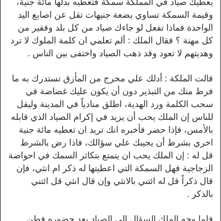
يعطيك صياد في المملكة سمكة فتعطيه بدلها مائة جنية،
وقيمة السمكة تساوي بضعة جنيهات تقل عن اصابع اليد
الواحدة فماذا تفعل لو جاءك صياد من كل بلد وفقير من
كل مهنة ؟ فقال الملك : ألم تعلمي ان كلمة الملوك لا ترد
وهديتهم لا تعود وقد ذهب الصياد واختفى بين الناس .
قالت الملكة : أدلك علي مخرج من المأزق تستدرك به ما
فرط منك من التبذير دون أن يكون عليك غضاضة في
سحب الكلمة ورد الهدية، اطلق منادياً في المدينة وليقل
للناس إن الملك يحب أن يزيد في إكرام الصياد الذي قابله
بالأمس، فإذا حضر فأخبره انك تريد ان تعطيه مائة جنية
اخري بشرط أن يجيبك علي سؤالك، فاذا رض بالشرط
قل له : إن الملك يحب ان يتمتع بتكاثر السمك في احواضة
الزجاجية فهل السمكة التي اعطيتها له ذكر ام انثي، فإن
قال ذكراً قل له ائتني بالانثي وإن قال انثي قل ائتني
بالذكر .
فلما وجه الملك السؤال الي الصياد بعد حضوره فطن