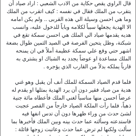
قال الراوي يقص حكاية من الادب الشعبي : اراد صياد أن
يتقرب من الملك فقال في نفسه : كيف اتقرب من الملك
وما هي احسن وسيلة الي هذه القربى .. ولم يكن امامه
الا الهدية يجعلها سبباً لكلامه وباباً للدخول عليه، وانسب
هديه يقدمها صياد الي الملك هي احسن سمكة تقع في
شبكتة، وظل يتحين الفرصة في الصيد الثمين طوال بضعة
اشهر حتي وقع علي سمكة عظيمة أملاً في ان يمنحه
الملك مساعدة او عوضاً يجدد به الشباك او يشتري به
قارباً يملكه بدلاً من القارب الذي يؤجره .
فلما قدم الصياد السمكة للملك أنف أن يقبل وهو غني
هدية من صياد فقير دون أن يرد الهدية بمثلها او يقدم له
عرضاً احسن منها مناسباً لغني الملك فأعطاه مائة جنية
ذهباً، فلما رأت الملكة الصياد خارجاً من القصر عجبت
لشئ حدث من وراء ظهرها دون أن تدس انفها فيه
فاستدعته وسألته عما حدث بينه وبين الملك فأخبرها بما
سألت ولكنها لم ترض عما حدث وعاتبت زوجها قائلة :