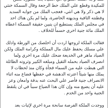
للمكيدة وقطع علي الملك خط الرجعة وقال السمكة خنثي
لا هي ذكر ولا هي انثي، فعجب الملك من جوابه السديد
وفطنته الثافبة وبديهته الحاضرة، ولما لم يكن هناك احد
في مجلس الملك يستطيع ان يتبين حقيقة السمكة اعطاه
الملك مائة جنية اخري حسماً للخلاف .
فقالت الملكة لزوجها اردت أن اخلصك من الورطة وادلك
علي مسلك يحفظ عليك مال المملكة وكرامة الملك ولكن
الصياد ماهر في الخديعة ضحك عليك مرة اخري ولما
انصرف الصياد بحمله الثقيل ومبلغه الكبير وثروته الطائلة
التي هبطت عليه من السماء فجأة وكان منذ لحظات لا
يملك منها شيئاً اعترته الدهشة في حفظها فضاع منه اثناء
الانصراف جنية فأصر علي البحث عنه بدقة وامعان وعز
عليه أن يضيع منه وإن كان هذا الضياع سبباً في ان يلتقط
الجنية واحد من الخدم .
ووجدت الملكة الفرصة سانحة مرة اخري لإثبات بعد