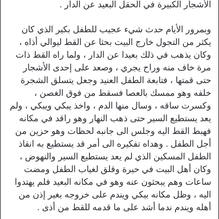
الأشجار الكبيرة في الحقل البعيد عن الدار .
وبمرور الأيام حدث شيء عجيب للطفل بكير الذي كان
يكثر من التجول خارج البيت بحثا عن القط ليوالي أذاه ،
وكان يذهب في ذلك بعيدا عن الدار ، ولما راه القط ذات
مرة خاف منه وراح يجري ، وصعد على إحدى الأشجار
حتى قمتها ، فتابعة الطفل العنيد وجعل يتسلق الشجرة
خلفه وهو ممسك بالعصا فسقط من فوق الغصن ،
وكسرت ساقه ، وسال منها الدم ، واخذ يبكي ويبكي ، ولم
يعد يستطيع السير حتى ذهب النهار وهو راقد في مكانه
فهبط القط اليه وجلس الى جانبه لحظات وهو حزين من
أجل الطفل . وهداه تفكيره الى أمر قد يستطيع به انقاذ
الطفل المسكين الذي لم يعد يستطيع السير والنهوض ،
وكان أهل البيت في حيرة وقلق لغياب الطفل ومضت
ساعات وهم يبحثون عنه وهو في مكانه البعيد فلم يهتدوا
اليه ، وظل مكانه بیکي ويندم على خروجه بغير إذن من
أهله ويندم ندما أشد على ما قدمه للقط من أذى .