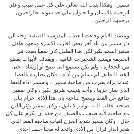
سمير : وهكذا يثيب الله تعالي علي كل عمل طيب وعلي
الرحمة بالانسان وبالحيوان علي حد سواء، فالراحمون
يرحمهم الرحمن .
ومضت الايام وجاءت العطلة المدرسية الصيفية وجاء الي
دار سمير من بلد آخر بعض اقارب الاسرة ومعهم طفل
صغير اسمه بكير لكن هذا الطفل كان شقياً يعبث في
الحديقة ويقتلع الشجيرات النامية ، ويقذف الأبواب بقطع
من الحجارة ، ولم يكن يستمع الى نصح أو إرشاد ، حتى
القط اللطيف لم يسلم من أذاه ، فكان يطارده بالعصا
عندما يراه يقترب من صاحبة سمير .. واستمر اذاه للقط
الذي صار حزينا ، وأخذ يتجنب طريق بكير ، وكان سمير
يدافع عن القط وينصح صاحبه بأن هذا الأذى حرام ينال
صاحبه عقاب الله ، وأمر لا يليق ، وكان سمير يؤثر اللين
مع صاحبه لأنه ضيف ، والضيف من حقه أن يكرم على كل
حال ، وكان سمير شديد الحزن لغياب صاحبه القط الذي
هجر الدار فرارا من الأذى واتخذ له مخبأ خلف إحدى