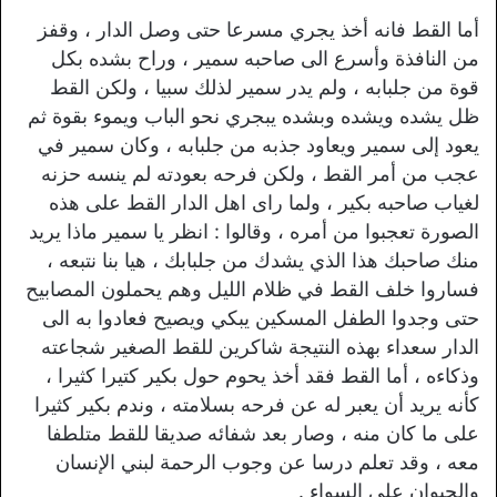
أما القط فانه أخذ يجري مسرعا حتى وصل الدار ، وقفز
من النافذة وأسرع الى صاحبه سمير ، وراح بشده بكل
قوة من جلبابه ، ولم يدر سمير لذلك سبيا ، ولكن القط
ظل يشده ويشده وبشده يبجري نحو الباب ويموء بقوة ثم
يعود إلى سمير ويعاود جذبه من جلبابه ، وكان سمير في
عجب من أمر القط ، ولكن فرحه بعودته لم ينسه حزنه
لغياب صاحبه بكير ، ولما رای اهل الدار القط على هذه
الصورة تعجبوا من أمره ، وقالوا : انظر يا سمير ماذا يريد
منك صاحبك هذا الذي يشدك من جلبابك ، هيا بنا نتبعه ،
فساروا خلف القط في ظلام الليل وهم يحملون المصابيح
حتى وجدوا الطفل المسكين يبكي ويصيح فعادوا به الى
الدار سعداء بهذه النتيجة شاكرين للقط الصغير شجاعته
وذكاءه ، أما القط فقد أخذ يحوم حول بکیر كتيرا كثيرا ،
كأنه يريد أن يعبر له عن فرحه بسلامته ، وندم بکیر كثيرا
على ما كان منه ، وصار بعد شفائه صديقا للقط متلطفا
معه ، وقد تعلم درسا عن وجوب الرحمة لبني الإنسان
والحيوان على السواء .