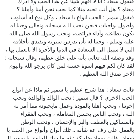
فتقول سعاد : أنا لا أفهم شيئا عن هذا الحب ولا أدرك
معناه ؟ هل أنت تحبه مثلا كما نحب نحن أمنا وأهلنا ؟
فيقول سمير : الحب انواع با سعاد ، وكل نوع له أسلوب
وأصول بواجبات فنحن نحب الله سبحانه وتعالى وحبنا له
يكون بطاعته وأداء فرائضه، ونحب رسول الله صلى الله
عليه وسلم ، وحبنا له بأن ندرس سيرته ونقتدي بأخلاقه
التي لا سبيل الى السعادة في الدنيا والآخرة الا بالعمل بها ،
وقد وصفه الله تعالى بأنه على خلق عظيم، وقال سبحانه :
لقد كان لكم فيهم اسوة حسنة لمن كان يرجو الله واليوم
الآخر صدق الله العظيم .
قالت سعاد : هذا شرح عظيم يا سمير ثم ماذا عن انواع
الحب الاخري ؟ قال سمير : نحب الوالد والوالدة ونحب
إخوتنا ، ونحب أهلنا بالمودة وعمل مايحبونه مما أمر به
الله ، ونحب الناس يحسن المعاملة ، ونحب الفقراء
والمساكين بالعطف والبر والإحسان ، ونحب الوطن
بالعمل على رف عة شأنه .. تلك ألوان وأنواع من الحب با
سعاد ..قالت سعاد ضاحكة : ثم ما حبك للحلوى با سمير !!