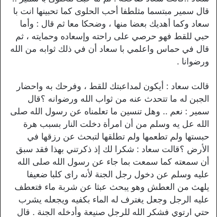
قال سمير مبتسما مثلطفا أحب الحلوى كما تحبينها انت با
سعاد وكما أهديك بعضا منها ، وضحكا معا ثم قال : وأما
حبي للقط فهو حرصي على راحته وإسعاده وحمايته ، ثم
قال في حماس واعلمي با سعاد أن في ذلك ثوابه من الله
ورضوانا .
قالت سعاد : أيكون لمداعبتك للقط ، وفرحك به واحضار
الجبن له ما تتحدث عنه من ثواب الله ورضوانه ؟قال
سمير : نعم .. وهل تنسين ما تعلمناه عن رسول الله صلى
الله عل يه وسلم من أن امرأة دخلت النار بسبب هرة
حبستها ولم تطعمها ولم تطلقها لتبحث عن رزقها في
الأرض ؟قالت سعاد : شكرا لك إذ ذكرتني بهذا فقد سبق
أن سمعته كما سمعت بما جاء عن رسول الله صلى الله
عليه وسلم عن دخول رجل الجنة لأنه رای كلبا ضعيفا
يلهث من العطش وهو يبحث عبثا عن شربة ماء فتعطف
عليه الرجل وجعل يغترف له الماء بكفيه ويجعله يشرب
حتي ارتوي فشكر الله للرجل صنيعة وأدخله الجنة . قال