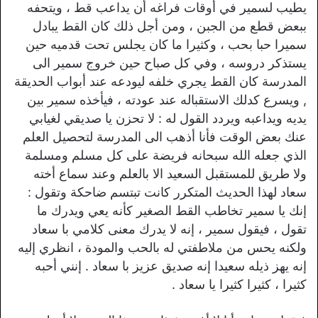
يطيب لسمير في أوقات فراغه أن يداعب قط ، ويتحفه
ببعض قطع من الجبن ، ومن أجل ذلك كان القط يبادل
سمیرا حبا بحب ، وكثيرا ما كان يجلس تحت قدميه حين
يستذكر دروسه ، وفي كل صباح حين خروج سمير الى
المدرسة كان القط يجري خلفه ليودعه عند أبواب الحديقة
, ويسرع كدلك الاستقباله عند عودته ، فيأخذه سمير بين
يديه ويداعبه ويردد القول له : لا تحزن يا صديقي لغيابي
عنك بعض الوقت فأنا أذهب الى المدرسة لتحصيل العلم
الذي جعله الله سبحانه فريضة على كل مسلم ومسلمة
ولا طريق للمستقبل السعيد الا بالعلم وعند سماع أخته
سعاد لهذا الحديث المتكرر كانت تبتسم ضاحكة وتقول :
إنك يا سمير تخاطب القط الصغير كأنه يعي ويدرك ما
تقول ، فيقول سمير ، إنه لا يدرك معنى كلامي با سعاد
ولكنه يحس من ملاطفتي له بالحب والمودة ، انظري إليه
إنه يهز ذيله سعيدا إنه صديق عزیز با سعاد . إنني أحبه
كثيرا ، كثيرا كثيرا يا سعاد .