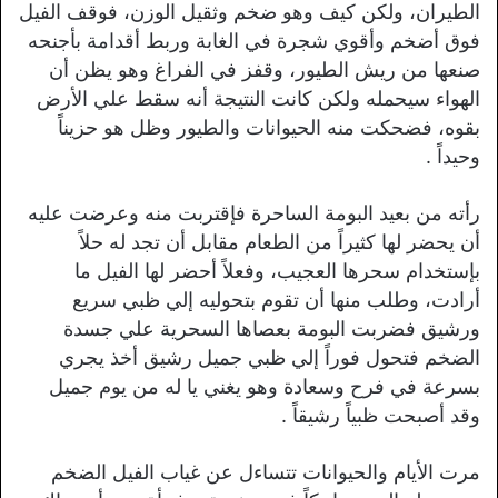
الطيران، ولكن كيف وهو ضخم وثقيل الوزن، فوقف الفيل
فوق أضخم وأقوي شجرة في الغابة وربط أقدامة بأجنحه
صنعها من ريش الطيور، وقفز في الفراغ وهو يظن أن
الهواء سيحمله ولكن كانت النتيجة أنه سقط علي الأرض
بقوه، فضحكت منه الحيوانات والطيور وظل هو حزيناً
وحيداً .
رأته من بعيد البومة الساحرة فإقتربت منه وعرضت عليه
أن يحضر لها كثيراً من الطعام مقابل أن تجد له حلاً
بإستخدام سحرها العجيب، وفعلاً أحضر لها الفيل ما
أرادت، وطلب منها أن تقوم بتحوليه إلي ظبي سريع
ورشيق فضربت البومة بعصاها السحرية علي جسدة
الضخم فتحول فوراً إلي ظبي جميل رشيق أخذ يجري
بسرعة في فرح وسعادة وهو يغني يا له من يوم جميل
وقد أصبحت ظبياً رشيقاً .
مرت الأيام والحيوانات تتساءل عن غياب الفيل الضخم