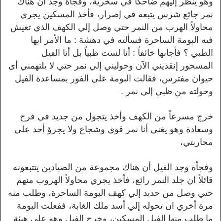
وهو ينظر إليهم ضاحكاً في سخرية، وفجأة وجد أن هناك
نمر جائع شرس يتبعه في إصرار، فأخذ المسكين يجري
محاولاً الهرب من النمر حتي وصل إلي الكهف الذي تعيش
فيه البومة الساحرة فسألته في دهشة : ما الأمر ايها
الظبي ؟ فأجابها خائفاً : أنا لست ظبياً بل أنا الفيل
المسحور إنقذيني الآن وحوليني إلي نمر حتي لا يلتهمني أى
حيوان مفترس، فقالت البومة علي الفور بمساعدة الفيل
وحولته من ظبي إلي نمر .
خرج مسرعاً من الكهف وأخذ يتجول من جديد في فرح
وسعادة وهو يغني أنا نمر قوي وشجاع ولا يجرؤ أحد علي
محاربتي،
وفجأة وجد الفيل أن هناك مجموعة من الصيادين يتتبعونه
قائلاً ان جلد النمر رائع، فأخذ يجري محاولاً الهروب منهم
حتي وصل من جديد إلي كهف البومة الساحرة، وطلب منه
مرة أخري ان تحوله إلي أسد ملك الغابة، ففعلت البومة
ما طلب منها الفيل المسكين، وخرج الفيل وهو علي هيئة