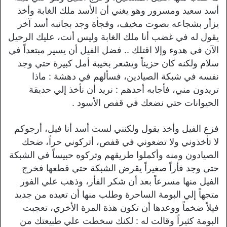
أسد سعيد ومسرور وهو يغني أن الأسد ملك الغابة وأخذ
يزأر بشجاعه بصوت مخيف، وفجأة وجد بجانبه أسد آخر
يقول له في غضب أنا ملك الغابة وليس أنت، عليك الرحيل
الآن في هدوء وإلا اقتلك .. فضل الفيل أن يسير مبتعداً في
سلام ولكنه كان حزيناً ويشعر بخيبة أمل كبيرة حتي وجد
نفسه في شبكة الصيادين، فسألهم في دهشة : ماذا
تريدون مني، فأجابه أحدهم : نريد أن نأخذ إلي حديقة
الحيوانات حتي نضعك في قفص الأسود .
فزع الفيل وأخذ يقول ولكنني لست أسد أنا فيل، أرجوكم
لا تأخذوني ولا تضعوني في قفص، أتركوني حراً، ضحك
الصيادون ومنه وأكملوا طريقهم وتركوه حبيساً في الشبكة
حتي وجد فأراً صغيراً يقرض الشبكة حتي قطعها فخرج
الفيل منها مسرعاً بعد أن شكر الفأر، وذهب علي الفور
متجهاً إلي البومة الساحرة وطلب منها أن تعيده من جديد
فيلاً ضخماً ووعدها أن تكون هذة المرة الأخري، تعجبت
البومة كثيراً وقالت له : لكنك سخطت علي طبيعتك من