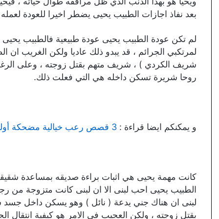
ويحيا هو بهذا الذنب الذي ظل مرافقه طوال حياته ، فيحي
بعد نفاذ اجازات الطبيب يحيى يضطر اخيرا للعودة لعمل
لم تكن عودة الطبيب يحيى عودة طبيعية فالطبيب يحيى 
لمرتكبي الجرائم ، قد يبدو ذلك عاديا ولكن الغريب ان ا
شريف الكردي ) ، شريف متهم بقتل زوجته ، وعلى الرغم
روحا شريرة تسكن داخله هي التي فعلت ذلك.
و يمكنكم ايضا قراءة :
3 قصص رعب خيالية مضحكة أولها مخيف وآخرها صادم ومضحك للغاية
كانت مهمة يحيى هي اثبات براءة صديقه بمساعدة شقيقة
الطبيب يحيى احب لبنى الا ان لبنى كانت متزوجة من رجل 
لبنى ان هناك جني يدعة ( نائل ) وهو يسكن داخل جس
بقتل زوجته ، ولكن العجيب في الامر هو كيفية انتقال ا