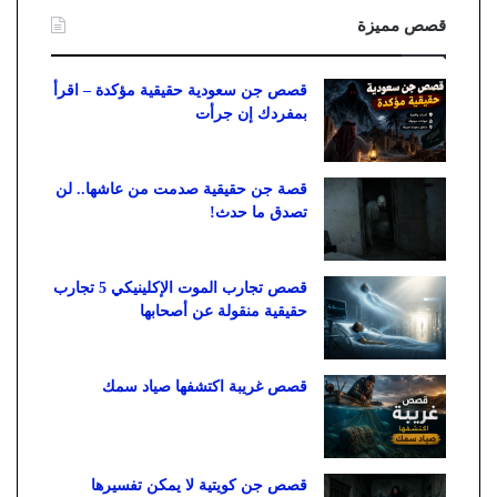
قصص مميزة
قصص جن سعودية حقيقية مؤكدة – اقرأ
بمفردك إن جرأت
قصة جن حقيقية صدمت من عاشها.. لن
تصدق ما حدث!
قصص تجارب الموت الإكلينيكي 5 تجارب
حقيقية منقولة عن أصحابها
قصص غريبة اكتشفها صياد سمك
قصص جن كويتية لا يمكن تفسيرها