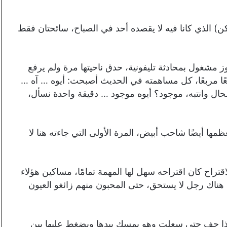
) الذي كانا فيه لا يقصده أحد في الصباح، سائحتان فقط
شغول بمحادثة تليفونية، حدق ناحيتها مرة ولم يرفع
ًا مربعًا، كل مساهمته في الحديث أصبحت: أيوه … آه …
ل وانتبه، موجود؟ أيوه موجود … دقيقة واحدة نسأل،
ا أيضًا شاحب أبيض، المرة الأولى التي جاءته هنا لا
قتراح كان اقتراحه سهل لها المهمة تمامًا، مساكين هؤلاء
هناك رجل لا يستحق، حتى المحبون منهم زائغو العيون
لماذا جف حتى سعلت وهو يمسك بيدها ويضغط عليها بين