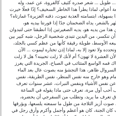
 … طويل … شعر صدره كثيف كالفروة، عن عمد، وله
 أعوام، لماذا يطرأ هذا الخاطر السخيف؟ إذًا فعلًا خيرت
سهولة، ابتسامته العذبة تموت، ذقنه الغزيرة؟ غمازتاه؟
 بالشعر، يداه الضخمتان جدًا إذا قورنتا بيديه هو،
هذا من يديه هو، يديه الصغيرتين إذا انطبقتا حتى لتبدوان
أن تنكسر، من اليدين تتبدى شخصية الرجل، شبه كبير بين
ه الأوسط، طويلة رقيقة كأنها من عظم كسي بالجلد،
دده ولا تعود إلا به، لماذا إذن تختاره ليموت … الآن
أن العشرة لا تهون؟ أم لأنك لا زلت تحبينه؟ هل لا زلت
ك فمه الواسع المتثائب في الصباح، الجريدة التي يغرز
والسروال ظاهر، هذا التجشؤ منه بصوت عال بعد الماء
مام وهو خارج منه نفس المنظر، نفس الطريقة، نفس
 عن نفس الأشياء وبنفس النبرات، عشر سنوات تعرف
ف أحب أول مرة، تعرف حتى ماذا يقوله في الساعة
لدق تعرف ما يريد، وتطلب من السفرجي أن يحضره،
 صوت أزيز الثلاجة من طول ما سمعته يلسعها، ويؤرقها
 كان الجنة، كان هو أعظم وأجمل وأكرم وأرق رجل في