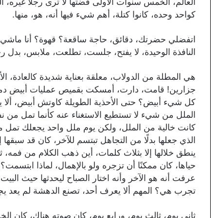
العالم، الخمس سنوات الأولى قضتها لا ترى رجلًا غيره، الر
كواحد وحده، كانوا كتلة، أهم شيء فيها أنه، هو، منها.
اتفضلي حضرتك، دقائق، حاجة ساقعة؟ قهوة؟ أنا ماشي،
النافذة الوحيدة، لا يفتح، جلست، تطلعت، ملابس، بدل رج
هي المطلة من الدولاب، معلقة بعناية شديدة كالعادة، الأح
جزارين! قامت، دارت، أمسكت بقميص عمليات أبيض دمور ر
كل شيء أبيض؟ حتى الأحذية الطويلة كاوتش أبيض، ألا يم
الملل من شيء لا تستطيع الاستغناء عنه كأنما تمل من
كانت خالية من الملل، ولكن يوم ملل واحد يجعلك تمل من 
الذي جعلها بدلًا من التجاهل تبتسم للآخر، كان قد سبقه
ينطق خلالها إلا بثلاث كلمات، أين ذهب الكلام من فمه، ثا
حياها، كان ممكنًا أن تزجره ولو بالإهمال، لماذا ابتسمت
عرفت أنه هو الآخر وأنه اختار الصباح ليحدثها حيث البيت 
تجرب هي؟ المهم ألا يعرف أحد، تصنع الدهشة لم يعد يج
ثاني يوم، ثالث يوم، ورابع يوم، كان صوته هناك، كان الخو