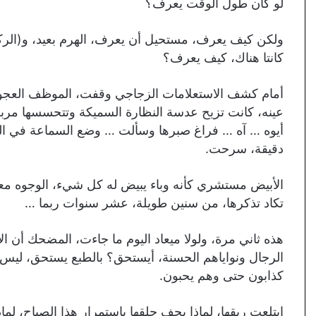
لو كان طول الوقت يعرف؟
ولكن كيف يعرف، مستحيل أن يعرف، الهرم بعيد، و(الركن
كانتا هناك، كيف يعرف؟
أمام كشف الاستعلامات الزجاجي وقفت، الموظف العجوز م
عينه، كانت تزيح عدسة النظارة السميكة وتتحسسها مربع
أيوه … آه … فراغ صبرها وسألت … وضع السماعة في الحا
دقيقة، سرحت.
الأبيض مستشري كأنه وباء يبيض له كل شيء، الوجوه معظمه
تكاد تذكرها، من سنين طويلة، عشر سنوات ربما …
هذه ثاني مرة، ولولا ميعاد اليوم ما جاءت، المضحك أن الا
الرجال ونواياهم الحسنة، أيستحق؟ بالطبع يستحق، ليس 
كذابون حتى وهم يحبون.
ابتلعت ريقها، لماذا يجف حلقها باستمرار هذا الصباح، 