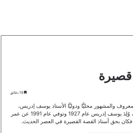
قصيرة
19 دقائق
عروف والمشهور محليًّا ودوليًّا الأستاذ يوسف إدريس،
وكتابات الراحل العظيم يوسف إدريس غنية عن التعريف، وُلِدَ يوسف إدريس عام 1927 وتوفي عام 1991 عن عمر