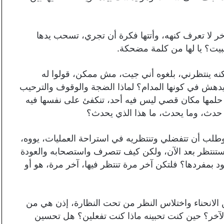
ء آخر لا تعرف كنهه، وأتتها فكرة أن تجري، تسحب يدها
بيت؟ يا لها من كلمة مضحكة.
كنه ينتظرني، بلغوه أني جيت، مش ممكن، قولوا له
 يدهش في كونها المدام؟ لماذا الضجة والوقوف والترحيب
آن، حلمها مكان قصي ليس فيه أحد، تنكفئ على نفسها فيه
 حدث، وما يحدث، ما هذا الذي يحدث؟
بر، وطلب أن تتفضلي وتنتظريه في استراحة العمليات، يووه،
 ستنتظر بعد الآن، ولكن كيف تتصرف واستصحابه والعودة
د بمفردها؟ فلتكن آخر مرة تنتظر فيها، آخر مرة، هو أو
 الانحناء واختلاس النظر من تحت النظارة، إذن هي من
لآخر؟ حين كنت تحبينه ماذا كنت تفعلين؟ هل تحسين