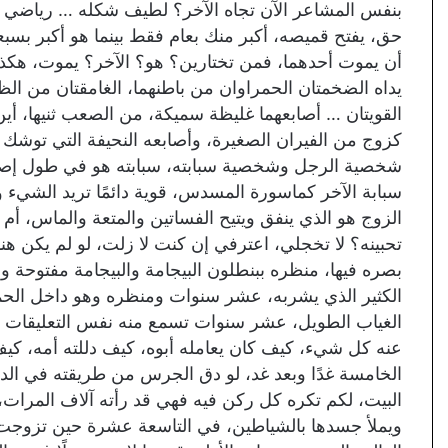
بنفس المشاعر الآن تجاه الآخر؟ لطيف شكله … رياضي
حق، يفتح قميصه، أكبر منك بعام فقط بينما هو أكبر بسبعة
أن يموت أحدهما، فمن تختارين؟ هو؟ الآخر؟ يموت، هكذا ب
يداه الضخمتان الحمراوان من باطنهما، الغامقتان من الظهر
القويتان … أصابعهما غليظة سميكة، من الصعب ثنيها، أين 
كزوج من الفيران الصغيرة، وأصابعه النحيفة التي توشك 
شخصية الرجل وشخصية سبابته، سبابته هو في طول إصبع
سبابة الآخر كماسورة المسدس، قوية دائمًا تريد الشيء وتح
الزوج هو الذي ينفق ويتيح الفساتين والمتعة والماس، أم ل
تحبينه؟ لا تخجلي، اعترفي إن كنت لا زلت، لو لم يكن هنا
بصره فيها، منظره ببنطلون البيجامة والبيجامة مفتوحة 
الكثير الذي يشربه، عشر سنوات ومنظره وهو داخل الح
الغياب الطويل، عشر سنوات تسمع منه نفس التعليقات
عنه كل شيء، كيف كان يعامله أبوه، كيف دللته أمه، كي
الخامسة غدًا وبعد غد، لو دق الجرس من طريقته في ا
البيت، لكم تكره كل ركن فيه فهي قد رأته آلاف المرات،
ويملأ جسدها بالشياطين، في التاسعة عشرة حين تزوجت