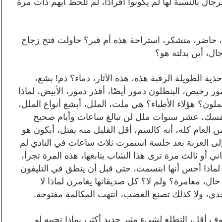
جال بالنسبة لها لم يكونوا أفرادًا، لم تلحظ أيهم ذات مرة
 حاضر، متشكر، استراحة هذه أم قبر؟ حاولت فتح زجاج
ال، أين بدلته هو؟
ذية الطويلة الرقبة هذه، هذه الآثار، دماء؟ دم! بشع،
خيص، البنطلون دمور أيضًا، أقذر دمور، الأبيض، لماذا
لون؟ هؤلاء الأطباء؟ هي ملت، الملل، أبشع أنواع الملل،
 نفسك، عشر سنوات ملل لن تبالغ ساعات وأيام صحيح
العام كله، أنه كالسم، أقل القليل منه يقتل، أيكون هو
ا إلى العربة بعد جلسة استمرت ثلاث ساعات في النادي لم
ني أو ثالث مرة ترى هذا الشاب يتابعها، هذه المرة تجرأ،
؟ لماذا أحس أنها ابتسمت، حتى قبل أن ينطق في التليفون
خال، مغامرة؟ ولم لا؟ كل صديقاتها يغامرن لماذا لا
دي، ولا كذلك تصنع الغضب، انتهت المكالمة مفتوحة.
ف أقل، التطلع لشيء مثير جديد أكثر، بماذا تجيبه لو