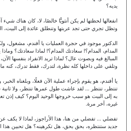
يديه؟
انفعالها لحظتها لم يكن أنثويًّا خالصًا، لا، كان هناك شي
وتظل تجري حتى تجد عربتها وتنطلق عائدة إلى البيت، ال
الدكتور موجود في حجرة العمليات يا أفندم، مشغول، ول
المدام، المدام؟! سعادتك المدام؟! لماذا سعادتك؟ وماذا
المبالغ فيه وبصوت عال؟ لماذا تريد الانفراد بنفسها ال
وتلقي على داخلها كله نظرة، لتدرك، فقط تدرك، كنه ما
يا أفندم، هو يقوم بإجراء عملية الآن فعلًا، وبلغناه الخ
تنتظر، تنتظر … لقد عاشت طول عمرها تنتظر، ولا ثانية
به إلى البيت هو سبب خروجها الوحيد اليوم؟ كيف إذن تعو
غيره، آخر مرة.
تفضلي … تفضلي من هنا، هذا الأراجوز، لماذا لا يكف عن
جديد ستنتظره، بحق بحق، هل تكرهينه؟ هل تحبين هذا ا