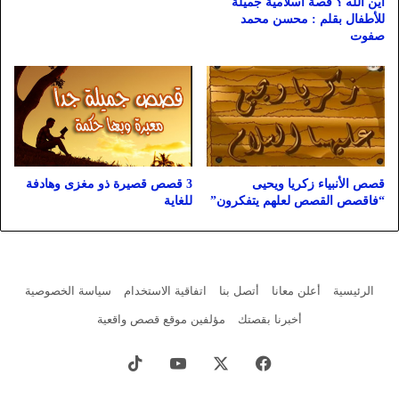
أين الله ؟ قصة اسلامية جميلة
للأطفال بقلم : محسن محمد
صفوت
قصص الأنبياء زكريا ويحيى
3 قصص قصيرة ذو مغزى وهادفة
“فاقصص القصص لعلهم يتفكرون”
للغاية
الرئيسية
أعلن معانا
أتصل بنا
اتفاقية الاستخدام
سياسة الخصوصية
أخبرنا بقصتك
مؤلفين موقع قصص واقعية
فيسبوك
X
يوتيوب
‫TikTok