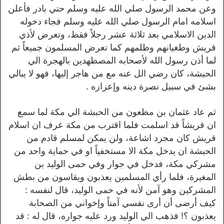
وعن محمد الرسول صلي الله عليه وسلم حتي بادر فأعلن
اسلامه امام الرسول صلي الله عليه وسلم فجاء دخوله
الدين الاسلامي بعد ثلاثة عشر رجلاً فقط، وتعرض لأذي
قريش وطغيانهم وظلمهم كما تعرض المسلمون جميعاً ثم
لما أذن رسول الله لأصحابه المصطهدين بالهجرة الي
الحبشة، كان رضي الل عنه مع من هاجر إليها، فهو لا يبالي
بشئ في سبيل نصرة دينه وإعزازه .
ثم عاد عثمان بن مظعون من الحبشة الي مكة لما سمع
ان قريشاً قد اسلمت فلما اقترب من مكة عرف ان اسلام
قريش كان مجرد اشاعة، ولن يمكن لمسلم قادم من
الحبشة ان يدخل مكة الا مستخفياً او في حماية واحد من
مشركي مكة، فدخل في جوار وفي حمى الوليد بن
المغيرة، فلما رأي المسلمين يعذبون ويقاسون من بطش
المشركين وهو آمن لأنه في حمى الوليد، قال لنفسه :
كيف أرضى أن أرى نفسي آمناً وإخواني من الصحابة
يعذبون ؟! فذهب الي الوليد ورد عليه جواره، قال له : قد