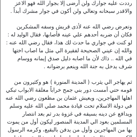
رددت عليه جوارك ولن أرضى إلا بجوار الله فهو الاعز
والاقدر سبحانه وتعالي ولن أكون في جوار مشرك أبداً .
وتعرض رضي الله عنه لأذى قريش وسفه المشكرين
فكان أن ضربه أحدهم علي عينه فأصابها، فقال الوليد له :
لو كنت في جواري ما حدث لك هذا، فقال رضي الله عنه :
والله إن عيني الصحيحة لفقيرة الي مثل ما اصاب اختها
في الله .. ذاك لأن ما اصابه دليل صدق إيمانه ووسام
شرف يدخل به جنة الله وينعم برضوانه .
ثم يهاجر الي يثرب ( المدينة المنورة ) هو وكثيرون من
قومه حتي أمست دور بني جمح خراباً مغلقة الابواب تبكي
اهلها المهاجرين، ويعيش عثمان بن مظعون رضي الله عنه
في دولة الاسلام تحت قيادة محمد صلي الله عليه وسلم
ويدافع عن دينه بسيفه في غزوة بدر ثم بعد انتصار
المسلمين بعود الي المدينة المنصور ليكون أول من يموت
بها من المهاجرين وأول من يدفن بالبقيع، وكرمه الرسول