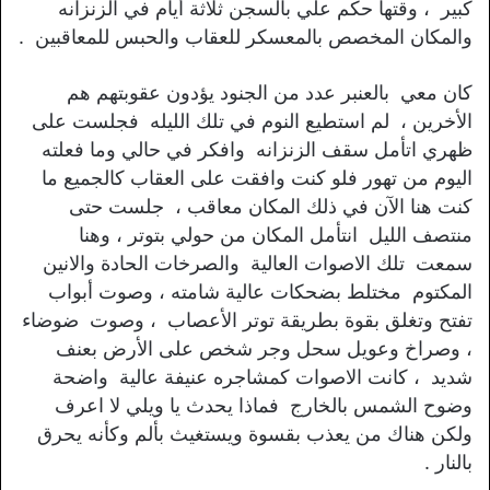
كبير ، وقتها حكم علي بالسجن ثلاثة أيام في الزنزانه
والمكان المخصص بالمعسكر للعقاب والحبس للمعاقبين .
كان معي بالعنبر عدد من الجنود يؤدون عقوبتهم هم
الأخرين ، لم استطيع النوم في تلك الليله فجلست على
ظهري اتأمل سقف الزنزانه وافكر في حالي وما فعلته
اليوم من تهور فلو كنت وافقت على العقاب كالجميع ما
كنت هنا الآن في ذلك المكان معاقب ، جلست حتى
منتصف الليل انتأمل المكان من حولي بتوتر ، وهنا
سمعت تلك الاصوات العالية والصرخات الحادة والانين
المكتوم مختلط بضحكات عالية شامته ، وصوت أبواب
تفتح وتغلق بقوة بطريقة توتر الأعصاب ، وصوت ضوضاء
، وصراخ وعويل سحل وجر شخص على الأرض بعنف
شديد ، كانت الاصوات كمشاجره عنيفة عالية واضحة
وضوح الشمس بالخارج فماذا يحدث يا ويلي لا اعرف
ولكن هناك من يعذب بقسوة ويستغيث بألم وكأنه يحرق
بالنار .