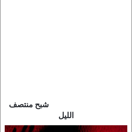
شبح منتصف
الليل