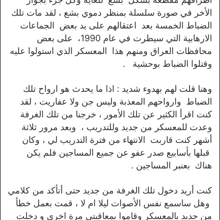
الأخر في صورة سلسلة بمنظر دموي بشع ، لقد مات تلك
الضباط الخمسة بعد اعتقالهم على يد بعض الجماعات
الارهابية التي سيطرت في عام 1990، على بعض
محافظات العراق ومنهم هذا المعسكر الذي استولوا عليه
وقتلوا الضباط بوحشية .
وهنا قلت لهم بهدوء شديد : اذا ما يحدث هو ارواح تلك
الضباط وارواحهم المعذبة وليس جن ولا عفاريت ، لقد
كنت اقرأ الكثير عن تلك الأمور ، خرجنا من تلك الغرفة
وعدت للمعسكر من جديد وللتدريب ، وبعد مرور ثلاثة
أشهر كنت قاربت الانتهاء من فترة التدريب لي ، وكان
قبلها بأسابيع صدر عفو عن جميع المساجين فلم يكن
هناك بعنبر المساجين .
كنت أريد دخول تلك الغرفة من جديد حتى أتأكد من كلامي
وهل ساسمع نفس الأصوات ليلا ام لا ، قمت بعمل خطأ
من جديد بالمعسكر وقاموا بمعاقبتي مرة اخرى و دخلت