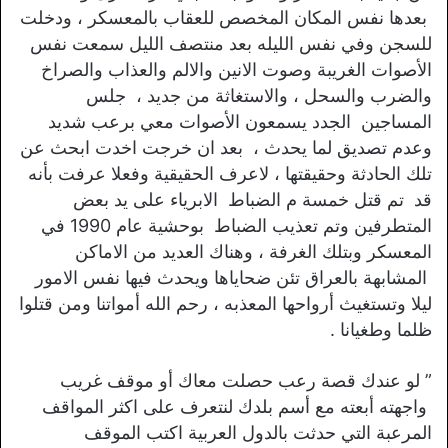
بعدها نفس المكان المخصص للعقاب بالمعسكر ، ودخلت
للسجن وفي نفس الليله بعد منتصف الليل سمعت نفس
الأصوات الغريبة وصوت الانين والالم والعذاب والصراخ
والضرب والسحل ، والاستغاثة من جديد ، جلس
المساجين الجدد يسمعون الأصوات معي برعب شديد
وعدم تصديق لما يحدث ، بعد ان خرجت اخدت ابحث عن
تلك الحادثة وحقيقتها ، لاعرف الحقيقية وفعلا عرفت بأنه
قد تم قتل خمسة م الضباط الابرياء على يد بعض
المتطرفين وتم تعذيب الضباط بوحشية عام 1990 في
المعسكر وبتلك الغرفة ، وهناك العديد من الاماكن
المشابهة بالعراق تئن ضحاياها ويحدث فيها نفس الامور
ليلا وتستغيث أرواحها المعذبه ، رحم الله أمواتنا ومن قتلوا
ظلما وطغيانا .
” لو عندك قصة رعب حصلت معاك أو موقف غريب
واجهته أبعته مع أسم بلدك لنتعرف على اكثر المواقف
المرعبة التي حدثت بالدول العربية اكتب الموقف