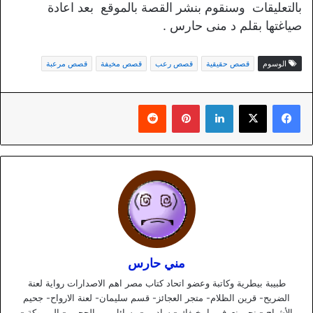
بالتعليقات وسنقوم بنشر القصة بالموقع بعد اعادة
صياغتها بقلم د منى حارس .
الوسوم
قصص حقيقية
قصص رعب
قصص مخيفة
قصص مرعبة
لينكدإن
بينتيريست
مني حارس
طبيبة بيطرية وكاتبة وعضو اتحاد كتاب مصر اهم الاصدارات رواية لعنة
الضريح- قرين الظلام- متجر العجائز- قسم سليمان- لعنة الارواح- جحيم
الأشباح - نحن نعرف ما يخيفك - ساديم - رسائل من الجحيم - المبروكة -