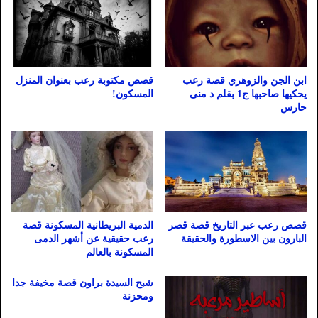
ابن الجن والزوهري قصة رعب
قصص مكتوبة رعب بعنوان المنزل
يحكيها صاحبها ج1 بقلم د منى
المسكون!
حارس
قصص رعب عبر التاريخ قصة قصر
الدمية البريطانية المسكونة قصة
البارون بين الاسطورة والحقيقة
رعب حقيقية عن أشهر الدمى
المسكونة بالعالم
شبح السيدة براون قصة مخيفة جدا
ومحزنة