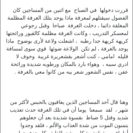
قررت دخولها في الصباح مع اثنين من المساجين كان
الفضول سيقتلهم لمعرفة ماذا يوجد بتلك الغرفة المظلمة
المغلقة دائما ، دخلت الغرفة صباحا وقبل رجوعي
لمعسكر التدريب ، وكانت الغرفة مظلمة كالقبور ورائحتها
كريهة كريهة جدا رطبه ، اشعلت ولاعة لأرى بوضوح ماذا
يوجد بالغرفة ، لم تكن الولاعة ضوئها قوي سوى لمسافة
قليله امامي ، كنت أشعر بقشعريرة غريبة وخوف لا
ادري سببه ، وهواء بارد بالمكان ورطوبه شديدة ورائحة
عفن ، نفس الشعور شعر بيه من كانوا معي بالغرفة .
وهنا قال أحد المساجين الذين يعاقبون بالحبس لأكثر من
شهر ، لقد سمعنا يوما أن في تلك الغرفة حدث تعذيب
شديد وقتل 5 ضباط بقسوة شديدة بعد أن جعلوهم
يتمنون الموت من شدة العذاب والألم ، فلقد وجدوا
أطرافهم مقطعة بشكل بشع للغاية وكل جزء بجوار