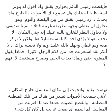
فأيقظت زميلي النائم بجواري بقلق وانا اقول له بتوتر:
استيقظ بالله عليك هل تسمع تلك الأصوات بالخارج ماذا
يحدث ، رد زميلي بقلق من بين اليقظة والنوم وهو
يحاول ان يغطي وجهه بطريقة غريبة قائلا : نم يا صديقي
ولا تحاول النظر للخارج بالله عليك إنه جني المكان ، لا
تخف هو لا يؤذي احد كلنا نسمعه ليلا هنا ولكن لا تركز
معه ونم غطي وجهك بالله عليك ونم ولا تجعله يراك ، لا
أنكر لقد استغربت جدا من كلام الرجل كثيرا ، فماذا يقول
المعتوه جني ولماذا يعذب الجني ويصرخ مستغيث لا افهم
؟
نهضت بقلق واتجهت إلى مكان المغاسل خارج المكان ،
لأنني سمعت الأصوات تصدر من هناك من تلك المنطقة
المظلمة ، وانقطع الصوت بعدها عندما اقتربت من
المغاسل لم اسمع أي صوت غريب بل كان كل شيء