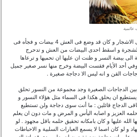
 عالمية
فى يوم من الايام كان هناك نسر قد بنى عشة فوق احدى الاشجار و كان قد وضع فى العش 4 بيضات و فجأه فى
 الشجرة و اسقط احدى البيضات من العش و تدحرج
لى بيضة النسر و ظنت ان عليها ان تحميها و ترعاها
 وفي أحد الأيام فقست البيضة وخرج منها نسر صغير جميل
جات القن و انه ليس الا دجاجة صغيرة .
ج بين الدجاجات الصغيرة وجد مجموعة من النسور تحلق
 يستطيع ان يحلق هكذا فى السماء مثل هؤلاء النسور و
اقى الدجاج قائلين : ما أنت سوى دجاجة ولن تستطيع
حلمه العزيز و اصابه اليأس و المرض و مات دون ان يعلم
 الله عليها و كان بامكانه تحقيق حلمه باقل مجهود . لو
د و لو كان اصما لا يسمع العبارات السلبية و الاحباطات
ين على انه دجاجة ضعيفة دون ان يعلم مدى قدراتة التى