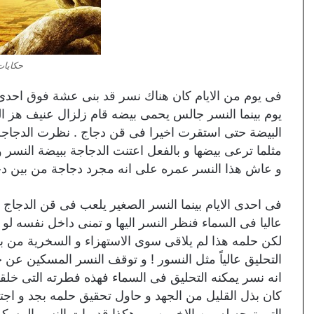
حكايات
يوم بينما النسر جالس يحمى بيضه قام زلزال عنيف هز
البيضة حتى استقرت اخيرا فى قن دجاج . نظرت الدجاجة ا
مثلما ترعى بيضها و بالفعل اعتنت الدجاجة ببيضة النسر
و عاش هذا النسر عمره على انه مجرد دجاجة من بين دجا
فى احدى الايام بينما النسر الصغير يلعب فى قن الدجا
عاليا فى السماء فنظر النسر اليها و تمنى داخل نفسه لو
لكن حلمه هذا لم يلاقى سوى الاستهزاء و السخرية من ب
التحليق عالياً مثل النسور ! و توقف النسر المسكين عن 
انه نسر يمكنه التحليق فى السماء فهذه فطرته التى خلقها
كان بذل القليل من الجهد و حاول تحقيق حلمه بجد و اجتها
التى توجه له من الاخرين . و هكذا قد مات النسر المسك