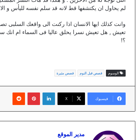
لم يحاول ان يكتشفها قط لانه قد سلم نفسه لليأس و الاح
وانت كذلك ايها الانسان اذا ركنت الى واقعك السلبى تصبح
تعيش , هل تعيش نسرا يحلق عاليا فى السماء ام انك س
؟!
الوسوم
قصص قبل النوم
قصص مثيرة
لينكدإن
بينتيريست
فيسبوك
X
مدير الموقع