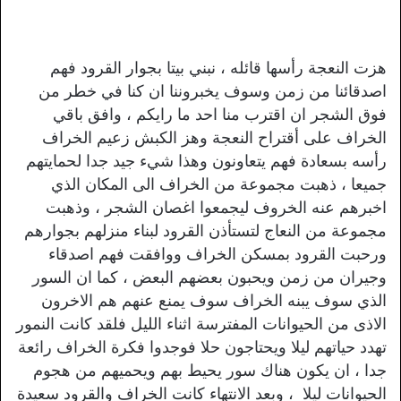
هزت النعجة رأسها قائله ، نبني بيتا بجوار القرود فهم
اصدقائنا من زمن وسوف يخبروننا ان كنا في خطر من
فوق الشجر ان اقترب منا احد ما رايكم ، وافق باقي
الخراف على أقتراح النعجة وهز الكبش زعيم الخراف
رأسه بسعادة فهم يتعاونون وهذا شيء جيد جدا لحمايتهم
جميعا ، ذهبت مجموعة من الخراف الى المكان الذي
اخبرهم عنه الخروف ليجمعوا اغصان الشجر ، وذهبت
مجموعة من النعاج لتستأذن القرود لبناء منزلهم بجوارهم
ورحبت القرود بمسكن الخراف ووافقت فهم اصدقاء
وجيران من زمن ويحبون بعضهم البعض ، كما ان السور
الذي سوف يبنه الخراف سوف يمنع عنهم هم الاخرون
الاذى من الحيوانات المفترسة اثناء الليل فلقد كانت النمور
تهدد حياتهم ليلا ويحتاجون حلا فوجدوا فكرة الخراف رائعة
جدا ، ان يكون هناك سور يحيط بهم ويحميهم من هجوم
الحيوانات ليلا ، وبعد الانتهاء كانت الخراف والقرود سعيدة