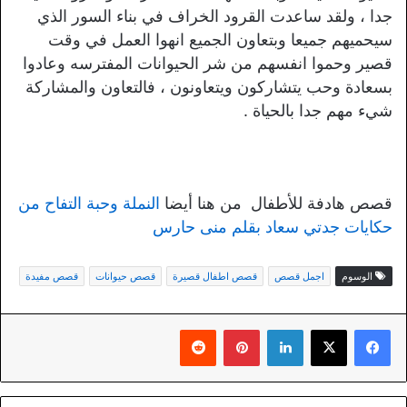
جدا ، ولقد ساعدت القرود الخراف في بناء السور الذي
سيحميهم جميعا وبتعاون الجميع انهوا العمل في وقت
قصير وحموا انفسهم من شر الحيوانات المفترسه وعادوا
بسعادة وحب يتشاركون ويتعاونون ، فالتعاون والمشاركة
شيء مهم جدا بالحياة .
قصص هادفة للأطفال من هنا أيضا
النملة وحبة التفاح من
حكايات جدتي سعاد بقلم منى حارس
الوسوم
اجمل قصص
قصص اطفال قصيرة
قصص حيوانات
قصص مفيدة
لينكدإن
بينتيريست