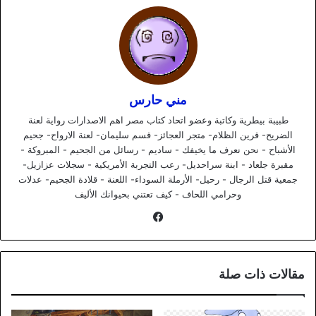
مني حارس
طبيبة بيطرية وكاتبة وعضو اتحاد كتاب مصر اهم الاصدارات رواية لعنة
الضريح- قرين الظلام- متجر العجائز- قسم سليمان- لعنة الارواح- جحيم
الأشباح - نحن نعرف ما يخيفك - ساديم - رسائل من الجحيم - المبروكة -
مقبرة جلعاد - ابنة سراحديل- رعب التجربة الأمريكية - سجلات عزازيل-
جمعية قتل الرجال - رحيل- الأرملة السوداء- اللعنة - قلادة الجحيم- عدلات
وحرامي اللحاف - كيف تعتني بحيوانك الأليف
فيسبوك
مقالات ذات صلة