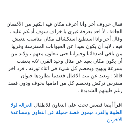
فقال خروف أخر وأنا أعرف مكان فيه الكثير من الأغصان
الجافة ، لأ احد يعرفة غيري يا خراف سوف أدلكم عليه ،
وقال أخر وانا استطيع استكشاف مكان مناسب لنعيش
فيه ، لابد أن يكون بعيدا عن الحيوانات المفترسة وقريبا
من باقي اصدقائنا وجيراننا حتى نتعاون معهم ، ولابد من
أن يكون مكان بعيد عن منال وحيد القرن لانه يغضب
بسرعة ويهيج ويحطم كل شيء في اثناء ثورته ، فرد اخر
قائلا : وبعيد عن بيت الافيال فعندما يطاردها حيوان
مفترس تركض وتحطم كل من امامها بخوف ودون قصد
رغم طيبتهم الشديدة .
اقرأ أيضا قصص تحث على التعاون للاطفال
الغزالة لولا
الطيبة والقرد ميمون قصة جميلة عن التعاون ومساعدة
الآخرين