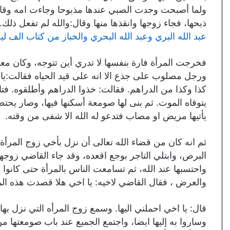
ولما أصبحت وجدت الصبي عندها مذبوحا وجاءت امه وقالت 
ذبحها، فجاء زوجها وانقذها منها وقال:والله لم تفعل ذلك.
عبد الله البري وعبد الله البحري والخباز من كتاب الف ليلة وليلة ج2 قص
فخرجت المرأة فارة بنفسها لا تدري أين تتوجه، وكان م
ورجل مصلوب على جذع الا انه على قيد الحياه فقالت:يا قو
كذا وكذا من الدراهم. فقالت: خذوا الدراهم وأطلقوه. فت
يتوفاه الموت. ثم بنى لها صومعة أسكنها فيها، وصار يحتطب
يأتيها مريض او مصاب فتدعو له الله الا شفى من وقته.
ثم انه كان من قضاء الله تعالى أن نزل بأخي زوج المرأة
البرص، وابتلي التاجر بوجع اقعده، وقد جاء القاضي زوجه
واحتسبها عند الله، ثم تسامعت الناس بالمرأة حتى كان
والعرض ، فقال القاضي لاخيه: يا اخي هلا قصدت هذه الم
قال: يا اخي احملني اليها. وسمع زوج المرأه التي نزل بها
وساروا به إليها ايضا، واجتمع الجميع عند باب صومعتها من