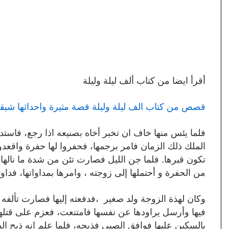
أقرأ ايضا من كتاب ألف ليلة وليلة
قصص من كتاب الف ليلة وليلة قصة مثيرة واحداثها شي
فلما يئس منها خاف ان تخبر أخاه بصنيعه اذا رجع، فاستد
الملك ذلك الزمان فامر برجمها، فحفروا لها حفرة واقعد
تكون قبرها. فلما جن الليل فصارت تئن من شدة ما نالها،
من الحفرة و أحتملها إلى زوجته ، وامرها بمداواتها، فدا
وكان لهذة الزوجة ولد صغير ،فدفعته إليها فصارت تألفه 
فيها وأرسل يراودها عن نفسها فامتنعت، فعزم على قتلها،
بالسكين عليها فوافق الصبي فذبحه، فلما علم انه ذبح ا