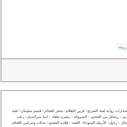
روعة
صدارات رواية لعنة الضريح- قرين الظلام- متجر العجائز- قسم سليمان- لعنة
ديم - رسائل من الجحيم - المبروكة - مقبرة جلعاد - ابنة سراحديل- رعب
ال - رحيل- الأرملة السوداء- اللعنة - قلادة الجحيم- عدلات وحرامي اللحاف