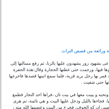
قة ورائعة من قصص التراث
عى بشهود زور يشهدون عليها بالزنا، ثم رفع مسالتها إلى
وها فيها، ورجمت حتى غطتها الحجارة وقال:هذة الحفرة
 فمر بها رجل يريد قرية، فلما سمع انينها قصدها فاخرجها
وتها حتى شفيت .
وتحبه و يبيت معها في بيت ثان ،فراها احد التجار فطمع
 فجاءها بالليل ودخل عليها البيت و هي نائمة، ثم هرى
لصبي ادركه الخوف، فخرج من البيت وعصمها الله منه ،