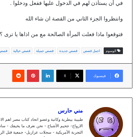
في أن يستأذن لهم في الدخول عليها ففعل ودخلوا .
وانتظروا الجزء الثاني من القصة ان شاء الله
فتوقعوا ماذا فعلت المرأة الصالحة مع من اذاها يا ترى ؟
الوسوم
اجمل قصص
قصص جديدة
قصص جميلة
قصص خيالية
قصص 
لينكدإن
بينتيريست
فيسبوك
X
مني حارس
طبيبة بيطرية وكاتبة وعضو اتحاد كتاب مصر اهم الا
الارواح- جحيم الأشباح - نحن نعرف ما يخيفك - سا
التجربة الأمريكية - سجلات عزازيل- جمعية قتل الرج