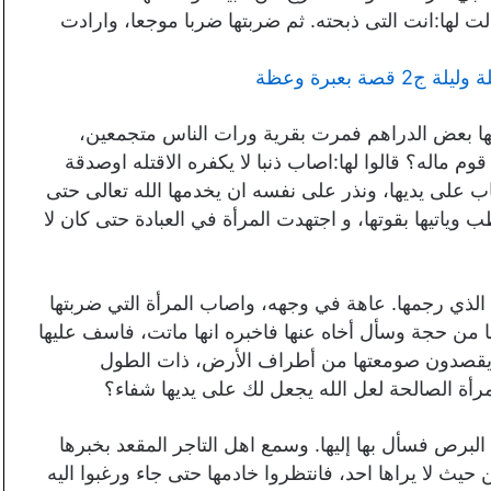
لها:انت التى ذبحته. ثم ضربتها ضربا موجعا، وارادت
ة بعبرة وعظة
عها بعض الدراهم فمرت بقرية ورات الناس متجمعين،
م ماله؟ قالوا لها:اصاب ذنبا لا يكفره الاقتله اوصدقة
اب على يديها، ونذر على نفسه ان يخدمها الله تعالى حتى
 وياتيها بقوتها، و اجتهدت المرأة في العبادة حتى كان لا
 الذي رجمها. عاهة في وجهه، واصاب المرأة التي ضربتها
ا من حجة وسأل أخاه عنها فاخبره انها ماتت، فاسف عليها
وا يقصدون صومعتها من أطراف الأرض، ذات الطول
رأة الصالحة لعل الله يجعل لك على يديها شفاء؟
 البرص فسأل بها إليها. وسمع اهل التاجر المقعد بخبرها
 حيث لا يراها احد، فانتظروا خادمها حتى جاء ورغبوا اليه