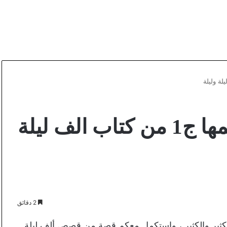
المرأة الجميلة وقصة رجمها ج1 من كتاب الف ليلة
2 دقائق
الكثير والكثير ، واستكمل معكم قصة من قصص ألف ليلة