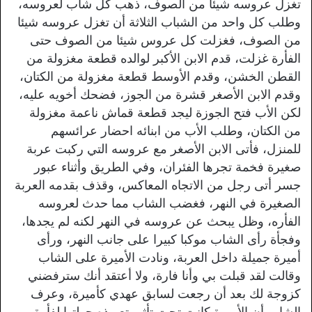
تغزل عروسه شيئا من الصوف، ذهب كل شاب لعروسه،
وطلب كل واحد من الشباب الثلاثة أن تغزل عروسه شيئا
من الصوف، فغزلت كل عروس شيئا من الصوف حتى
الفأرة غزلت، قدم الابن الأكبر لوالده قطعة مغزولة من
القطن الخشن، وقدم الأوسط قطعة مغزولة من الكتان،
وقدم الابن الأصغر قشرة من الجوز، فضحك أخويه عليه،
لكن الأب فتح الجوزة ليجد قطعة قماش ناعمة مغزولة
من الكتان، وطلب الأب من ابنائه احضار عرائسهم
للمنزل، فأتى الابن الأصغر مع عروسه التي ركبت عربة
صغيرة فخمة تجرها الفئران، وفي الطريق وأثناء عبور
جسر أتى رجل من الاتجاه المعاكس، وقذف بقدمه العربة
الصغيرة في النهر، فغضب الشاب مما حدث لعروسه
الفأره، وظل يبحث عن عروسه في النهر لكنه لم يجدها،
وفجأة رأى الشاب موكبا كبيرا على جانب النهر، ورأى
أميرة جميلة داخل العربة، ونادت الأميرة على الشاب
وقالت لقد قبلت بي وأنا فارة، ولا أعتقد أنك سترفضني
كزوجة لك بعد أن رجعت لسابق عهدي كأميرة، وعرف
الشاب أن الأميرة كانت تحت تأثير تعويذه حولتها لفأرة،