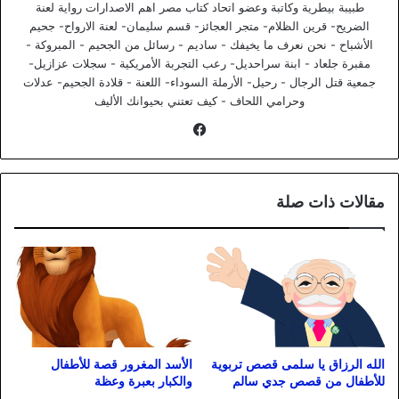
طبيبة بيطرية وكاتبة وعضو اتحاد كتاب مصر اهم الاصدارات رواية لعنة
الضريح- قرين الظلام- متجر العجائز- قسم سليمان- لعنة الارواح- جحيم
الأشباح - نحن نعرف ما يخيفك - ساديم - رسائل من الجحيم - المبروكة -
مقبرة جلعاد - ابنة سراحديل- رعب التجربة الأمريكية - سجلات عزازيل-
جمعية قتل الرجال - رحيل- الأرملة السوداء- اللعنة - قلادة الجحيم- عدلات
وحرامي اللحاف - كيف تعتني بحيوانك الأليف
فيسبوك
مقالات ذات صلة
الله الرزاق يا سلمى قصص تربوية
الأسد المغرور قصة للأطفال
للأطفال من قصص جدي سالم
والكبار بعبرة وعظة