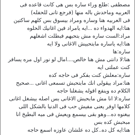
مصطفى :طلع وراء ساره بس هى كانت قاعده فى
العربيه وماخدش باله منها (فرجع تانى للحفله)
فى العربيه هنا وساره ومراد بيسوق بس كلهم ساكتين
هنا:ايه الهدواء ده …ايه يامراد فين اغانيك الحلوه
مراد:الست ساره مش بتحبهم فبطلت اشغلهم
هنا:ايه ياساره مابتحبيش الاغانى ولا ايه
ساره:ها
هنا:لا دانتى مش هنا خالص….امال لو نور اول مره يسافر
كنت عملتى ايه
ساره:معلش كنت بفكر فى حاجه كده
هنا:مراد بيقولى انك مابتحبش تسمعى اغانى …صحيح
الكلام ده وينفع اقوله يشغلنا حاجه
ساره:لا انا مش مابحبش الاغانى بس اصله بيشغل اغانى
كلامها اوفر يعنى مفيش حب فى الدنيا بالشكل اللى
بيغنوه ده…وهو بقى بيسمع ويعيش فى ميه البطيخ انا
مبحبش كده بس
هنا:ايه كل ده..كل ده علشان عاوزه اسمع حاجه