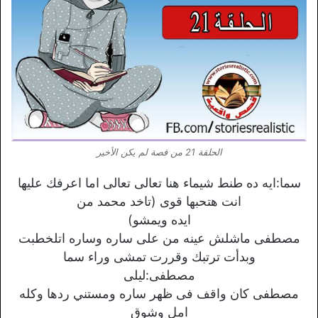
الحلقة 21 من قصة لم يكن الأخير
سما:ايه ده طنط شيماء هنا تعالى تعالى اما اعرفك عليها
انت هتحبها قوى (تاخد محمد من
ايده ويمشو)
مصطفى ماشلش عينه من على ساره وساره اتلخطبت
وبدأت ترتبك وقررت تمشى وراء سما
مصطفى:ليلى
مصطفى كان واقف فى ظهر ساره ومستني ردها وكله
امل وشوق