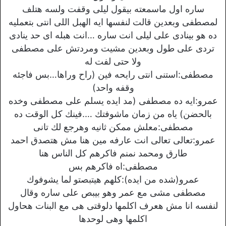
ساره اول ماسمعته بيقول ليلى وقفت ولسه هتلف
لمصطفى وبعدين قالت لنفسها ايه الهبل اللى انتى بتعمليه
ده هو بينادى على ليلى انت ساره …انت هبله اى حد ينادى
تردى على طول وبعدين مشيت ومردتش على مصطفى
ولا حتى لفت له
مصطفى:استنى انتى رايحه فين (راح وراها…بس فاجئه
وقفه واحد)
عمرو:ايه ده مصطفى (مد ايده يسلم على مصطفى وخده
بالحضن) ياه من زمان ماشوفتك ….فينك كل الوقت ده
مصطفى:معلش ممكن ثانيه وهرجع لك تانى
عمرو:تعالى تعالى انت عارفه مين هنا مش هتصدق احمد
طارق ومحمد نمنم فاكرهم كل الناس هنا
مصطفى:اه فاكرهم بس
عمرو(شده من ايده):كلهم هيتبصتو لما يشوفوك
مصطفى مشى مع عمر وهو بيبص على ساره وقال
لنفسه انا مش هعرف اكلمها دلوقتى هى مع البنات هحاول
اكلمها وهى لوحدها