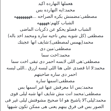
هعملها النهارده اكيد
محمد:ايه النهارده بس
مصطفى:مضمنش بكره الصراحه …ههههههههه
الشباب كلهم:هههههه
الشباب فضلو يحكو عن ذكريات الماضى
مصطفى (كل شويه يبص ناحيه ساره ومحمد اخد باله)
محمد(يهمس لمصطفى):شايف انها عجبتك
مصطفى:مين دى
محمد:اخت سما
مصطفى:هى اللى لابسه احمر دى تبقى اخت سما
محمد:لا انا قصدى على هنا اللى لبسه ازرق ..اللى لبسه
احمر دى ساره صاحبتهم
مصطفى:اسمها ساره
محمد:بس انا معرفش عنها غير اسمها بس
مصطفى:محمد انت مش شايف انها شبه ليلى قوى
محمد:ليلى؟لا ياشيخ هو انا صحيح مشوفتش ليلى غير فى
الصور بس فى فرق بينهم يعنى هى ممكن تكون شبهها