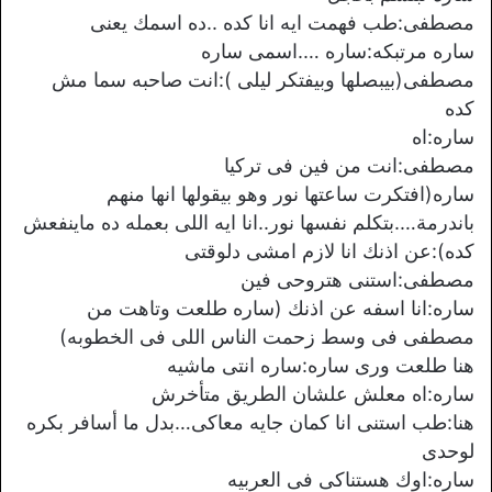
مصطفى:طب فهمت ايه انا كده ..ده اسمك يعنى
ساره مرتبكه:ساره ….اسمى ساره
مصطفى(بيبصلها وبيفتكر ليلى ):انت صاحبه سما مش
كده
ساره:اه
مصطفى:انت من فين فى تركيا
ساره(افتكرت ساعتها نور وهو بيقولها انها منهم
باندرمة….بتكلم نفسها نور..انا ايه اللى بعمله ده ماينفعش
كده):عن اذنك انا لازم امشى دلوقتى
مصطفى:استنى هتروحى فين
ساره:انا اسفه عن اذنك (ساره طلعت وتاهت من
مصطفى فى وسط زحمت الناس اللى فى الخطوبه)
هنا طلعت ورى ساره:ساره انتى ماشيه
ساره:اه معلش علشان الطريق متأخرش
هنا:طب استنى انا كمان جايه معاكى…بدل ما أسافر بكره
لوحدى
ساره:اوك هستناكى فى العربيه