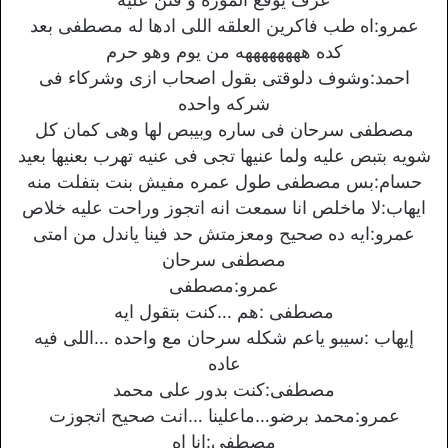
عمرو:اه طب فاكرين العلقه اللى ادها له مصطفى بعد
كده ههههههههه من يوم وهو حرم
احمد:وشوف دلوقتى بقول اصحاب ازى وشركاء فى
شركه واحده
مصطفى سرحان فى ساره وبيبص لها وهى كمان كل
شويه بتبص عليه ولما عنيها تجى فى عنيه تهرب بعنيها بعيد
حسام:بس مصطفى طول عمره مفيش بنت بتفلت منه
ايهاب:لا ماخلص انا سمعت انه اتجوز وراحت عليه خلاص
عمرو:ايه ده صحيح ومعزمتش حد فينا ياندل من امتى
مصطفى سرحان
عمرو:مصطفى
مصطفى :هم …كنت بتقول ايه
إيهاب :سيبو ياعم شكله سرحان مع واحده …اللى فيه
عاده
مصطفى:كنت بدور على محمد
عمرو:محمد برضو…ماعلينا …انت صحيح اتجوزت
مصطفى:انا اه