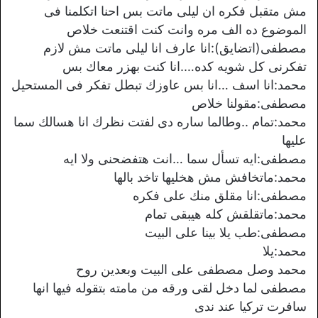
مش متقبل فكره ان ليلى ماتت بس احنا اتكلمنا فى
الموضوع ده الف مره وانت كنت اقتنعت خلاص
مصطفى(اتضايق):انا عارف انا ليلى ماتت مش لازم
تفكرنى كل شويه كده….انا كنت بهزر معاك بس
محمد:انا اسف …انا بس عاوزك تبطل تفكر فى المستحيل
مصطفى:مقولنا خلاص
محمد:تمام ..وطالما ساره دى لفتت نظرك انا هسالك سما
عليها
مصطفى:ايه تسأل سما …انت هتفضحنى ولا ايه
محمد:ماتخافش مش هخليها تاخد بالها
مصطفى:انا مقلق منك على فكره
محمد:ماتقلقش كله هيبقى تمام
مصطفى:طب يلا بينا على البيت
محمد:يلا
محمد وصل مصطفى على البيت وبعدين روح
مصطفى لما دخل لقى ورقه من مامته بتقوله فيها انها
سافرت تركيا عند ندى