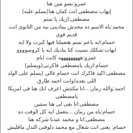
عمرو:بصو مين هنا
إيهاب:مصطفى انت كمان هنا(يسلم عليه)
مصطفى:ازيك يا نمنم
محمد:ياه الاسم ده محدش بينادينى بيه من الثانوى انت
قديم قوى
حسام:ايه ياعم نمنم هتعملنا فيها كبرت ولا ايه
ايهاب:شكلك نسيت كنا بناديك ايه يا كرومبوووو
عمرو:هههههههههه كانت ايام
حسام:ازيك يامصطفى فاكرنى(ويسلم)
مصطفى:اكيد فاكرك انت حسام غالى (يسلم على الولد
اللى بعده)وانت احمد طارق
احمد:والله زمان …انا مكنتش اعرف انك هنا فى امريكا
يامصطفى
مصطفى:انا بقى لى هنا سنتين
حسام:ياه من زمان …بتعمل ايه كل الوقت ده
مصطفى:انا و محمد عندنا شركه هنا
حسام: يعنى انت شغال مع محمد دلوقتى الندل ماقليش