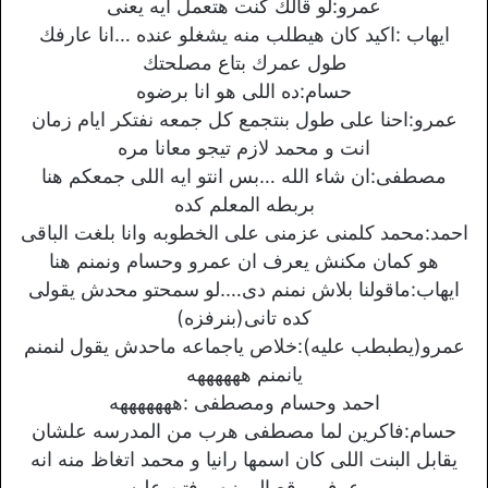
عمرو:لو قالك كنت هتعمل ايه يعنى
ايهاب :اكيد كان هيطلب منه يشغلو عنده …انا عارفك
طول عمرك بتاع مصلحتك
حسام:ده اللى هو انا برضوه
عمرو:احنا على طول بنتجمع كل جمعه نفتكر ايام زمان
انت و محمد لازم تيجو معانا مره
مصطفى:ان شاء الله …بس انتو ايه اللى جمعكم هنا
بربطه المعلم كده
احمد:محمد كلمنى عزمنى على الخطوبه وانا بلغت الباقى
هو كمان مكنش يعرف ان عمرو وحسام ونمنم هنا
ايهاب:ماقولنا بلاش نمنم دى….لو سمحتو محدش يقولى
كده تانى(بنرفزه)
عمرو(يطبطب عليه):خلاص ياجماعه ماحدش يقول لنمنم
يانمنم ههههههه
احمد وحسام ومصطفى :هههههههه
حسام:فاكرين لما مصطفى هرب من المدرسه علشان
يقابل البنت اللى كان اسمها رانيا و محمد اتغاظ منه انه
عرف يوقع الموزه و فتن عليه