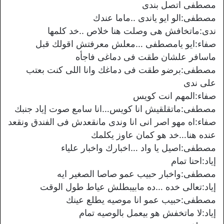
مصطفى اتصل بندى
مصطفى:الو ايو ياندى ..ماما عندك
ندى:ماتخافش هى وصلت هنا خلاص ..خد كلمها
صفاء:ايو يامصطفى …معلش معرفتش اقولك قبل
ماسافر علشان طقت فى دماغى فاجأه
مصطفى:برضو طقت فى دماغك وانا اللى كنت بعتب
على ندى
صفاء:المهم انت كويس
مصطفى:ماتقلقيش انا كويس…انا سامع صوت إياد جنبك
صفاء:اه مهو اصر انى انا وندى مانقعدش فى الفندق ونقعد
عنده هنا…خد هو كمان عاوز يكلمك
مصطفى:اصيل يا واد …اخبارك واخبار علياء
إياد:احنا تمام
مصطفى:واخبار حبيب عمو صاصا الصغير ايه
إياد:تعالى خده …ده مابيبطلش عياط طول الوقت
مصطفى:حبيب عمو انا موصيه يطلع عينك
إياد:لا ماتخفش هو بيعمل بالوصيه تمام