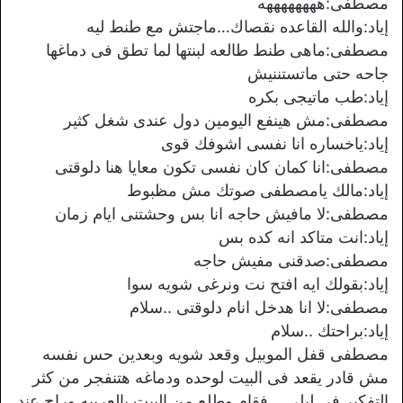
مصطفى:ههههههههه
إياد:والله القاعده نقصاك…ماجتش مع طنط ليه
مصطفى:ماهى طنط طالعه لبنتها لما تطق فى دماغها
جاحه حتى ماتستننيش
إياد:طب ماتيجى بكره
مصطفى:مش هينفع اليومين دول عندى شغل كثير
إياد:ياخساره انا نفسى اشوفك قوى
مصطفى:انا كمان كان نفسى تكون معايا هنا دلوقتى
إياد:مالك يامصطفى صوتك مش مظبوط
مصطفى:لا مافيش حاجه انا بس وحشتنى ايام زمان
إياد:انت متاكد انه كده بس
مصطفى:صدقنى مفيش حاجه
إياد:بقولك ايه افتح نت ونرغى شويه سوا
مصطفى:لا انا هدخل انام دلوقتى ..سلام
إياد:براحتك ..سلام
مصطفى قفل الموبيل وقعد شويه وبعدين حس نفسه
مش قادر يقعد فى البيت لوحده ودماغه هتنفجر من كثر
التفكير فى ليلى …فقام وطلع من البيت بالعربيه وراح عند