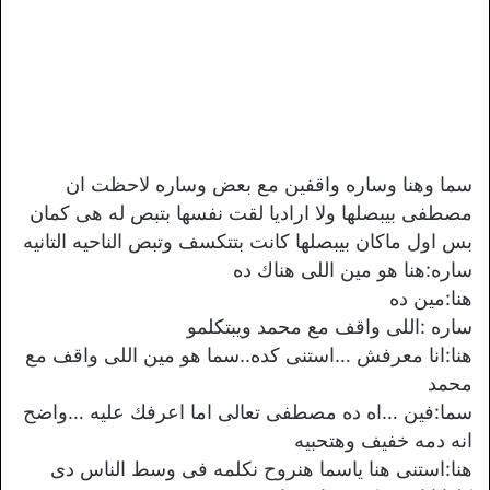
سما وهنا وساره واقفين مع بعض وساره لاحظت ان
مصطفى بيبصلها ولا اراديا لقت نفسها بتبص له هى كمان
بس اول ماكان بيبصلها كانت بتتكسف وتبص الناحيه التانيه
ساره:هنا هو مين اللى هناك ده
هنا:مين ده
ساره :اللى واقف مع محمد ويبتكلمو
هنا:انا معرفش …استنى كده..سما هو مين اللى واقف مع
محمد
سما:فين …اه ده مصطفى تعالى اما اعرفك عليه …واضح
انه دمه خفيف وهتحبيه
هنا:استنى هنا ياسما هنروح نكلمه فى وسط الناس دى