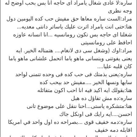
ساره:لا عادى شغال يامراد اى حاجه انا بس بحب اوضح له
وجه نظرى
مراد:الست ساره معاها حق مفيش حب كده اليومين دول
هنا:حتى انت يامراد اثرت عليك ياساتر دانتى معديه…
شغلنا اى حاجه بس تكون رومانسيه …انا انسانه عاوزه
احافظ على رومانسيتى
مراد:اوك (وشغل سى دى لانغام…. هتمناله الخير. ايه
يعنى يفوتنى وينسانى ماهو ياما اتحمل علشانى ماهو ياما
كان قلبه عليا….
ساره:يعنى بذمتك فى حب كده فى وحده تتمنى لواحد
سابها ونسها الخير ….مفيش حد بيحب كده
هنا:بقولك ايه اكيد فيه انا احب اكون متفائله
ساره:ده مش تفاؤل ده هبل
هنا:متشكره ياستى…احنا ننقل على موضوع تانى
احسن….ايه رايك فى اونكل جاك
ساره:دمه خفيف قوى …بصراحه ده اول واحد في امريكا
اقابله دمه خفيف