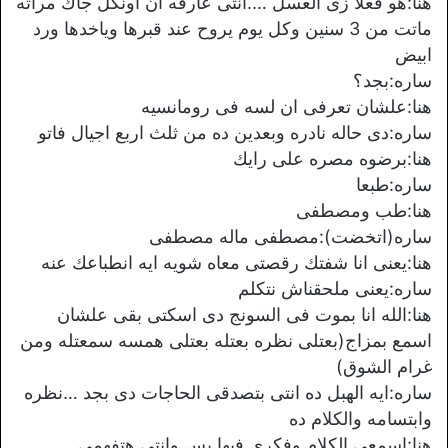
هنا:هو فعلا زى العسل ….انتى عارفه ان اونكل جاك مراته
ماتت من 3 سنين وكل يوم يروح عند قبرها وياخدها ورد
ابيض
ساره:بجد؟
هنا:علشان تعرفى ان لسه فى رومانسيه
ساره:دى حاله نادره وبعدين ده من ثلث اربع اجيال فاتو
هنا:برضوه مصره على رايك
ساره:طبعا
هنا:طب ومصطفى
ساره(اتخضت):مصطفى ماله مصطفى
هنا:يعنى انا شفتك رقصتى معاه شويه ايه انطباعك عنه
ساره:يعنى ملحقناش نتكلم
هنا:الله انا بموت فى السونج دى اسكتى بقى علشان
اسمع بمزاج(بعتلى نظره بعتله بعتلى همسه سمعتله ومن
غرام الشوق)
ساره:ايه الهبل ده انتى بتصدقى الحاجات دى بجد …نظره
وابتسامه والكلام ده
هنا:اسمعى الكلام وفكرى فيها بس وانتى هتفهمى