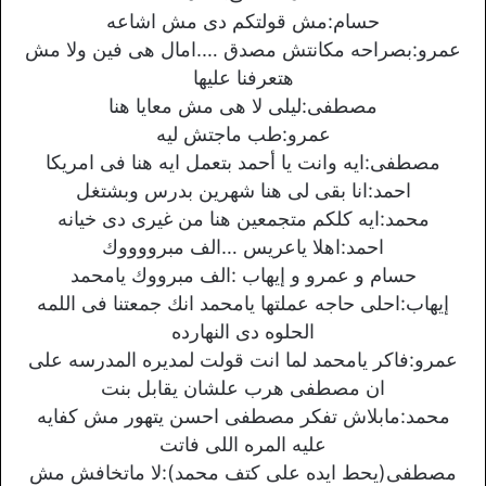
حسام:مش قولتكم دى مش اشاعه
عمرو:بصراحه مكانتش مصدق ….امال هى فين ولا مش
هتعرفنا عليها
مصطفى:ليلى لا هى مش معايا هنا
عمرو:طب ماجتش ليه
مصطفى:ايه وانت يا أحمد بتعمل ايه هنا فى امريكا
احمد:انا بقى لى هنا شهرين بدرس وبشتغل
محمد:ايه كلكم متجمعين هنا من غيرى دى خيانه
احمد:اهلا ياعريس …الف مبرووووك
حسام و عمرو و إيهاب :الف مبرووك يامحمد
إيهاب:احلى حاجه عملتها يامحمد انك جمعتنا فى اللمه
الحلوه دى النهارده
عمرو:فاكر يامحمد لما انت قولت لمديره المدرسه على
ان مصطفى هرب علشان يقابل بنت
محمد:مابلاش تفكر مصطفى احسن يتهور مش كفايه
عليه المره اللى فاتت
مصطفى(يحط ايده على كتف محمد):لا ماتخافش مش