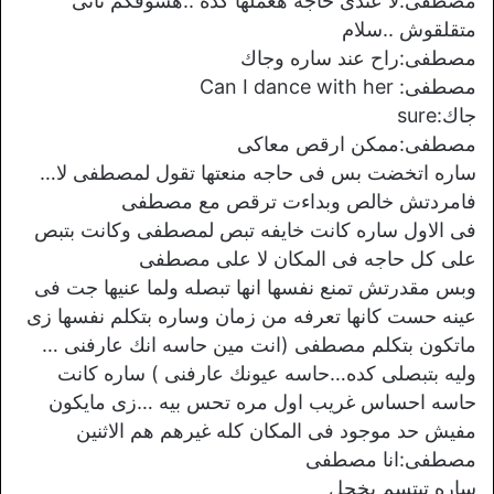
مصطفى:لا عندى حاجه هعملها كده ..هشوفكم تانى
متقلقوش ..سلام
مصطفى:راح عند ساره وجاك
مصطفى: Can I dance with her
جاك:sure
مصطفى:ممكن ارقص معاكى
ساره اتخضت بس فى حاجه منعتها تقول لمصطفى لا…
فامردتش خالص وبداءت ترقص مع مصطفى
فى الاول ساره كانت خايفه تبص لمصطفى وكانت بتبص
على كل حاجه فى المكان لا على مصطفى
وبس مقدرتش تمنع نفسها انها تبصله ولما عنيها جت فى
عينه حست كانها تعرفه من زمان وساره بتكلم نفسها زى
ماتكون بتكلم مصطفى (انت مين حاسه انك عارفنى …
وليه بتبصلى كده…حاسه عيونك عارفنى ) ساره كانت
حاسه احساس غريب اول مره تحس بيه …زى مايكون
مفيش حد موجود فى المكان كله غيرهم هم الاثنين
مصطفى:انا مصطفى
ساره تبتسم بخجل