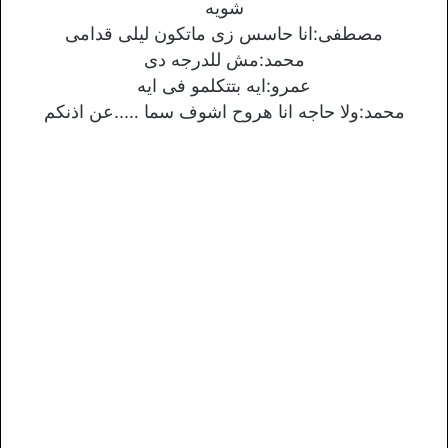
شويه
مصطفى:انا حاسس زى ماتكون ليلى قدامى
محمد:مش للدرجه دى
عمرو:ايه بتتكلمو فى ايه
محمد:ولا حاجه انا هروح اشوف سما …..عن اذنكم