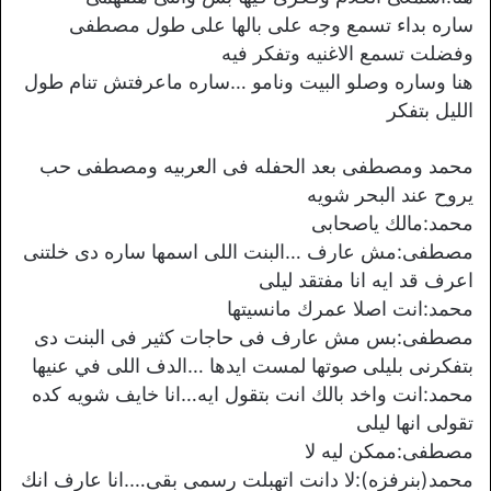
ساره بداء تسمع وجه على بالها على طول مصطفى
وفضلت تسمع الاغنيه وتفكر فيه
هنا وساره وصلو البيت ونامو …ساره ماعرفتش تنام طول
الليل بتفكر
محمد ومصطفى بعد الحفله فى العربيه ومصطفى حب
يروح عند البحر شويه
محمد:مالك ياصحابى
مصطفى:مش عارف …البنت اللى اسمها ساره دى خلتنى
اعرف قد ايه انا مفتقد ليلى
محمد:انت اصلا عمرك مانسيتها
مصطفى:بس مش عارف فى حاجات كثير فى البنت دى
بتفكرنى بليلى صوتها لمست ايدها …الدف اللى في عنيها
محمد:انت واخد بالك انت بتقول ايه…انا خايف شويه كده
تقولى انها ليلى
مصطفى:ممكن ليه لا
محمد(بنرفزه):لا دانت اتهبلت رسمى بقى….انا عارف انك