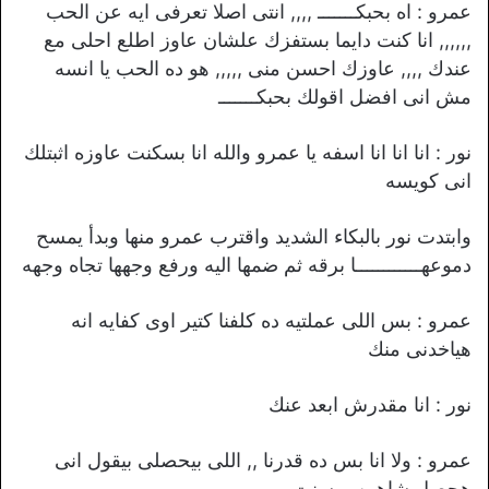
عمرو : اه بحبكـــــــ ,,,, انتى اصلا تعرفى ايه عن الحب
,,,,,, انا كنت دايما بستفزك علشان عاوز اطلع احلى مع
عندك ,,,, عاوزك احسن منى ,,,,, هو ده الحب يا انسه
مش انى افضل اقولك بحبكـــــــ
نور : انا انا انا اسفه يا عمرو والله انا بسكنت عاوزه اثبتلك
انى كويسه
وابتدت نور بالبكاء الشديد واقترب عمرو منها وبدأ يمسح
دموعهــــــــــــا برقه ثم ضمها اليه ورفع وجهها تجاه وجهه
عمرو : بس اللى عملتيه ده كلفنا كتير اوى كفايه انه
هياخدنى منك
نور : انا مقدرش ابعد عنك
عمرو : ولا انا بس ده قدرنا ,, اللى بيحصلى بيقول انى
هحصل شاهين وبسنت