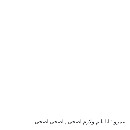
عمرو : انا نايم ولازم اصحى , اصحى اصحى