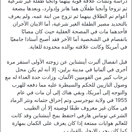
دراسة ونشأت علاقة قوية بينهما وأنجبا طفلة غير شرعية
ثم تزوجا وأنجبا طفلًان هما هانز وإدوارد، وبعدها ببضعة
أعوام تم الطلاق بينهما ثم تزوج من ابنة عمه، ولم يعرف
بالتحديد مصير الطفلة الغير شرعية، أما الابنان الآخران
فأحدهما مات في المصحة العقلية حيث كان مصابًا
بانفصام في الشخصية أما الآخر فقد أصبح أستاذا جامعيًا
في أمريكا وكانت علاقته بوالده محدودة للغاية.
قبل انفصال ألبرت أينشتاين عن زوجته الأولى استقر مرة
أخرى في ألمانيا في مدينة برلين، إلا أنه لم يكن محل
ترحاب كبير من القوميين الألمان، وزادت حدة العداء له مع
وصول النازيين للحكم والسيطرة عليه مما دفعه للهرب
والتوجه إلى أمريكا، وبقي هناك إلى أن مات في عام
1955 في ولاية نيوجرسي وتم إحراق جثمانه ونثر الرماد
في مكان غير معروف طبقًا لوصيته إلا أن الطبيب
الشرعي توماس هارفي احتفظ بمخ أينشتاين وقد كانت
للعالم هوايات ممتعة إذا كان يعزف على الكمان بمهارة
كما كان يجب الإبحار بالقوارب.