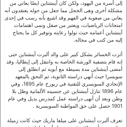
إلى أسرة من اليهود، ولكن كان أينشتاين ايضًا يعاني من
مشكلة أخرى وهى الخجل مما جعل من حوله يعتقدون أنه
يعاني من صعوبة في الفهم وقد اشيع بأنه رسب في إحدى
امتحانات الرياضيات، ويعتبر من صقل ونمى اهتمامات
أينشتاين أعمامه حيث تولوا رعايته وتوفير كل ما يحتاج
إليه من كتب في مجاله.
أثرت الخسائر بشكل كبير على والد ألبرت أينشتاين حتى
إنه قام بتصفية الورشة الخاصة به وانتقل إلى إيطاليا، وقد
أمضى أينشتاين مدة بسيطة مع أبويه ثم انطلق إلى
سويسرا حيث أنهي دراسته الثانوية، ثم التحق بالمعهد
الإتحادي السويسري للتقنية في زيورخ عام 1895، وفي
عام 1896 تنازل أينشتاين عن جنسيته الألمانية وظل بلا
وطن وبعد أن أنهى دراسته عمل كمدرس بديل وفي عام
1901 حصل على حق المواطنة السويسرية .
تعرف ألبرت أينشتاين على ميلفا ماريك حيث كانت زميلة