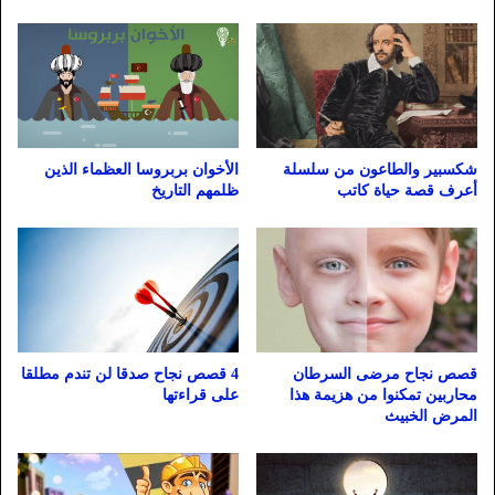
الأخوان بربروسا العظماء الذين
شكسبير والطاعون من سلسلة
ظلمهم التاريخ
أعرف قصة حياة كاتب
قصص نجاح مرضى السرطان
4 قصص نجاح صدقا لن تندم مطلقا
محاربين تمكنوا من هزيمة هذا
على قراءتها
المرض الخبيث