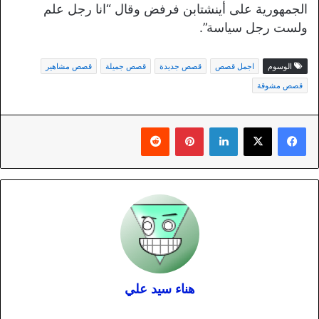
الجمهورية على أينشتابن فرفض وقال “انا رجل علم
ولست رجل سياسة”.
الوسوم
اجمل قصص
قصص جديدة
قصص جميلة
قصص مشاهير
قصص مشوقة
لينكدإن
بينتيريست
هناء سيد علي