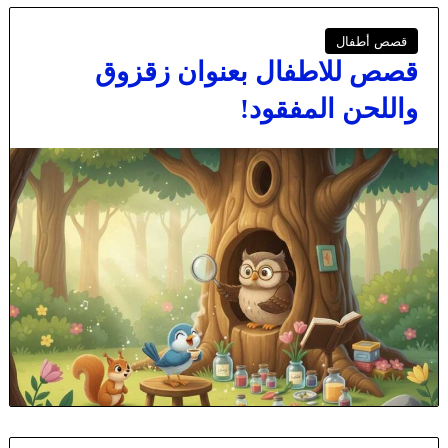
قصص أطفال
قصص للاطفال بعنوان زقزوق
واللحن المفقود!