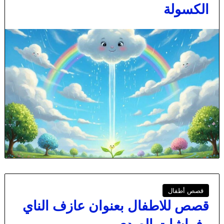
الكسولة
قصص أطفال
قصص للاطفال بعنوان عازف الناي