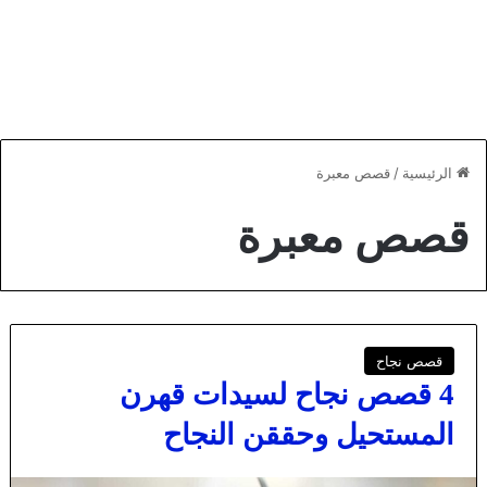
الرئيسية
/
قصص معبرة
قصص معبرة
قصص نجاح
4 قصص نجاح لسيدات قهرن
المستحيل وحققن النجاح