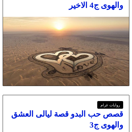
والهوى ج4 الاخير
روايات غرام
قصص حب البدو قصة ليالى العشق
والهوى ج3