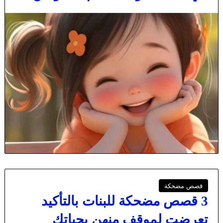
قصص مضحكة
3 قصص مضحكة للبنات بالتأكيد
تعرضتِ لموقف منهن بحياتك