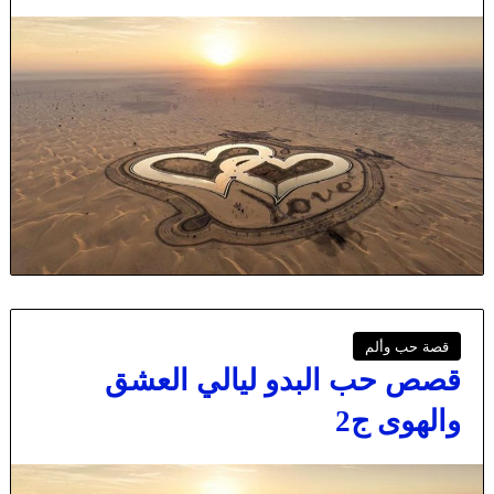
قصة حب وألم
قصص حب البدو ليالي العشق
والهوى ج2