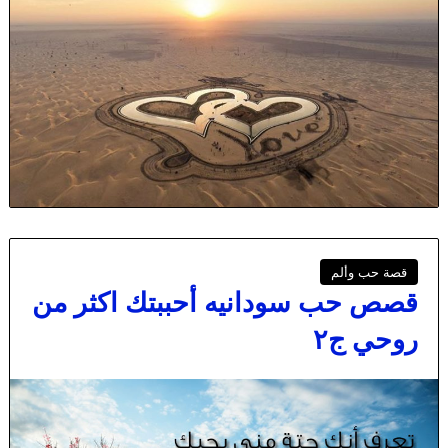
قصة حب وألم
قصص حب سودانيه أحببتك اكثر من
روحي ج٢