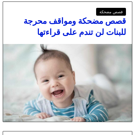
قصص مضحكة
قصص مضحكة ومواقف محرجة
للبنات لن تندم على قراءتها