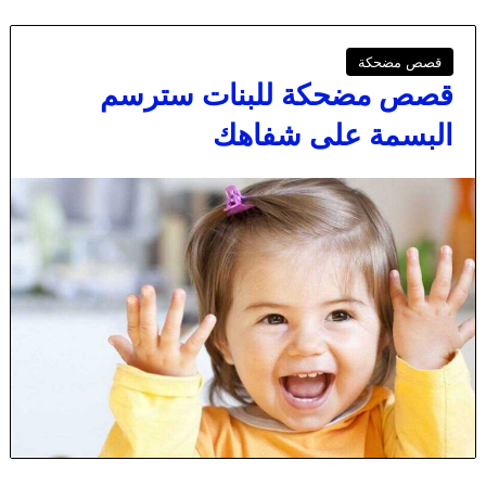
قصص مضحكة
قصص مضحكة للبنات سترسم
البسمة على شفاهك