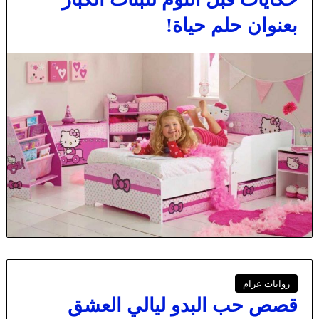
بعنوان حلم حياة!
روايات غرام
قصص حب البدو ليالي العشق