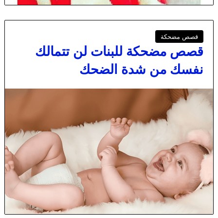
قصص مضحكة
قصص مضحكة للبنات لن تتمالك
نفسك من شدة الضحك