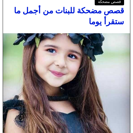
قصص مضحكة
قصص مضحكة للبنات من أجمل ما
ستقرأ يوما