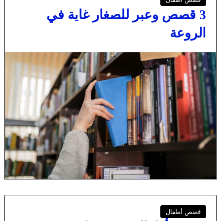
3 قصص وعبر للصغار غاية في
الروعة
قصص أطفال