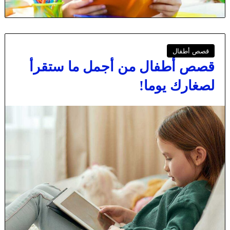
قصص أطفال
قصص أطفال من أجمل ما ستقرأ
لصغارك يوما!