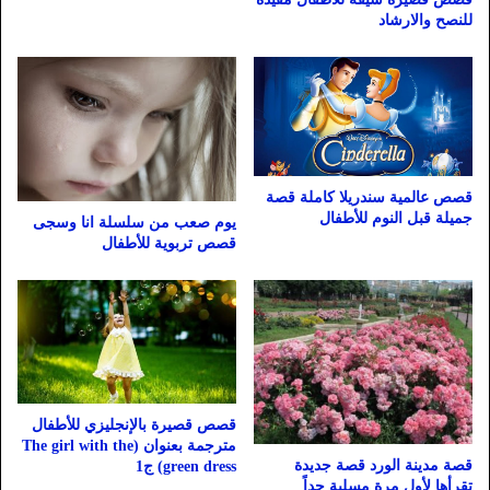
للنصح والارشاد
قصص عالمية سندريلا كاملة قصة
جميلة قبل النوم للأطفال
يوم صعب من سلسلة انا وسجى
قصص تربوية للأطفال
قصص قصيرة بالإنجليزي للأطفال
مترجمة بعنوان (The girl with the
قصة مدينة الورد قصة جديدة
green dress) ج1
تقرأها لأول مرة مسلية جداً