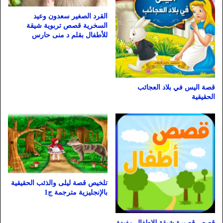
القرد الصغير سعدون وعيد
السخرية قصص تربوية شيقة
للأطفال بقلم د منى حارس
قصة اليس في بلاد العجائب
الحقيقية
تلخيص قصة ليلى والذئب الحقيقية
بالإنجليزية مترجمة ج1
قصص قصيرة شيقة للاطفال مفيدة