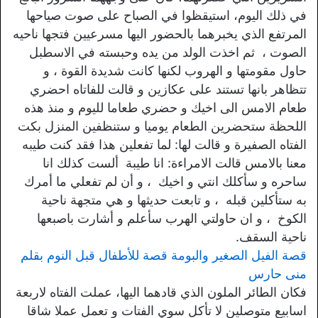
في ذلك اليوم، استيقظوا في الصباح على صوت صياحها
المرتفع الذي يخبرهما بالحضور اليها مسرعيين فتجها ناحيه
الصوت ، ثم اخذت الولد من يده وحبسته في الاسطبل
حاول مقومتها و الهروب لكنها كانت شديدة القوة ، و
تتظاهر بانها تستند على عكازين و قالت للفاتاه احضري
طعام الامس الى اخيك و حضري طعاما لليوم و منذ هذه
اللحظة ستحضرين الطعام يوميا و ستنظفين المنزل بكت
الفتاه الصفيرة و قالت لها: لما تفعلين هذا فقد كنت طيبه
معنا بالامس قالت الامراءة: انا طيبة ألست كذلك انا
ساحره و سأكلك انتي و اخيك ، و أن لم تفعلي ما أمرك
به ستأكلين قبله ، و تابعت حديثها و هي متجهة ناحية
الكوخ ، و ان حاولتي الهرب سأعلم و أشارت باصبعها
ناحية السقف.
قصة الفيل الصغير والبومة قصة للأطفال قبل النوم بقلم
منى حارس
فكان الطائر الملون الذي قادهما اليها، عملت الفتاه لاربعة
اسابيع متوصلين لا تأكل سوي الفتات و تعمل عملا شاقا