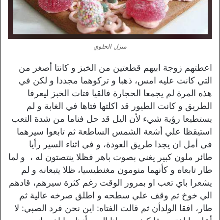
منزل الحلوي
اعطتهم زوجة ابيهم قطعتين من الخبز و كانتا أصغر من
التي كانت عليه امس، ذهبا و تركوهما مجددا و لكن في
هذه المرة لم يجمعا الحجارة فالقيا فتات الخبز ليعرفا
الطريق و كانت الطيور قد اكلتها فتاها في الغابة و لم
يستطيعا رؤية شيء لأن اليل قد حل فناما من شدة التعب
استيقظا علي أشعة الشمس الساطعة ثم تابعوا سيرهما
في أمل ان يجدا طريق العودة، و في اثناء السير رأيا
طائر ملون كبير يغني بصوت باهر فظلا ينتصتون له ، و لما
طار تابعاه و كأنهما منومون مغنطيسيا، ظلا يتبعانه و لم
يشعرا باي تعب او بمرور الوقت رغم كثرة سيرهم، قادهم
الي خوخ ثم وقف علي سطحه و اطلق صرخه عالية ثم
طار، افقا الولدأن ثم قالت الفتاه: اين نحن فرد الصبي: لا