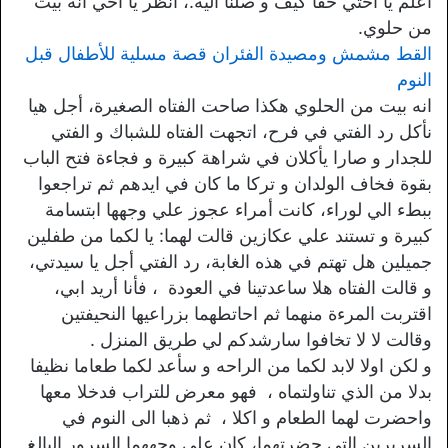
أعلم يا اختي حقا كيف و صلنا اليه.، أنظر يا اخي انه بيت
من حلوي.
القط مشمش ومصيدة الفئران قصة مسلية للأطفال قبل
النوم
انه بيت من الحلوي هكذا صاحت الفتاه الصغيرة، أجل هيا
نأكل رد الفتي في فرح، اتجهت الفتاه للشباك و الفتي
للجدار و صارا يأكلان في شراهة كبيرة و فجاءة فتح الباب
بقوة فخاف الولدان و تركا ما كان في ايدهم ثم تراجعوا
ببطء الي لوراء، كانت أمراء عجوز علي وجهها ابتسامة
كبيرة و تستند علي عكازين قالت لهما: يا لكما من طفلين
جميلين هل تهتم في هذه الغابة، رد الفتي أجل يا سيدتي،
و قالت الفتاه هلا ساعدتينا في العودة ، فأنا أريد ابي،
اقتربت المرءة منهما ثم احاتطهما بزراعيها النحيفتين
وقالت لا لا تخافوا سارشدكم لي طريق المنزل .
و لكن اولا لابد لكما من الراحه و سأعد لكما طعاما نظيفا
بدلا من الذي تناولتماه ، فهو معرض للتراب فدخلا معها
واحضرت لهما الطعام و اكلا ، ثم ذهبا الى النوم في
السريرين التي حضرتهما، كان على وجههما السرور البالغ