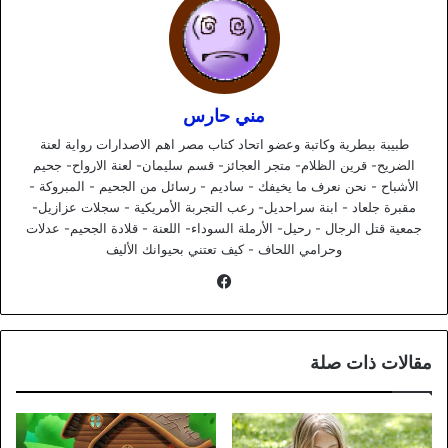
مني حارس
طبيبة بيطرية وكاتبة وعضو اتحاد كتاب مصر اهم الاصدارات رواية لعنة
الضريح- قرين الظلام- متجر العجائز- قسم سليمان- لعنة الارواح- جحيم
الأشباح - نحن نعرف ما يخيفك - ساديم - رسائل من الجحيم - المبروكة -
مقبرة جلعاد - ابنة سراحديل- رعب التجربة الأمريكية - سجلات عزازيل-
جمعية قتل الرجال - رحيل- الأرملة السوداء- اللعنة - قلادة الجحيم- عدلات
وحرامي اللحاف - كيف تعتني بحيوانك الأليف
فيسبوك
مقالات ذات صلة