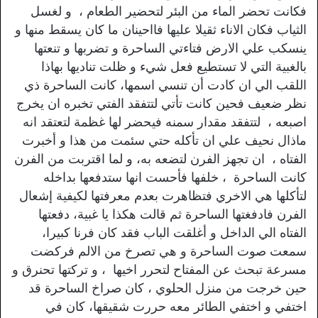
فكانت تحضر الماء من البئر لتحضير الطعام ، و لغسل
الثياب فكان الاناء ثقيلا عليها فااحينان ما كان يسقط منها و
ينسكب علي الارض فتاءتي الساحرة و تضربها و تنعتها
بالغبية التي لا تستطيع فعل شيء و ظلت تناديها بهاذا
اللقب الي ان كادت أن تنسي اسمها، كانت الساحرة ذي
نظر ضعيف فحين كانت تأتي لتتفقد الفتي تخبره ان يخرج
اصبعه ، لتتفقد مقدار سمنه فيحضر لها غظمة لتعتقد انه
ماذال نحيف علي ان تأكله حتي سئمت من هذا و أخبرت
الفتاه ، ان تجهز الفرن لتضعه به، و لما اقتربت من الفرن
كانت الساحرة ، خلفها فأحست انها ستدفعها بداخله
لتأكلها هي الاخري فتظاهرت بعدم معرفتها لكيفية إشعال
الفرن فادفغتها الساحرة ثم قالت هكذا يا غبية، دفعتها
الفتاه الي الداخل و أغلقت الباب فقد كان فرنا كبيرا،
سمعت صوت الساحرة و هي تصرخ من الالم فركضت
مسرعة تبحث عن المفتاح لتحرر اخيها ، و تركتها تحنرق و
حين خرجت من منزل الحلوي ، كان صراخ الساحرة قد
اختفي و اختفي الطائر معه حررت شقيقها، كان في