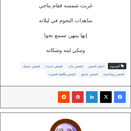
غربت شمسه فقام يناجي
ساهدات النجوم في ليلاته
إنها بينهن تسمع نجوا
وتبكي لبثه وشكاته
الوسوم
اجمل قصص
قصص بنات
قصص جديدة
قصص جميلة
قصص رومانسية
قصص عشق
قصص واقعية قصيرة
لينكدإن
بينتيريست