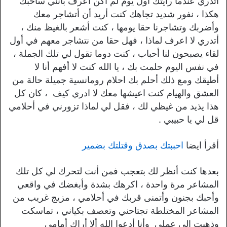
أتدري عندما رأيتك أول يوم لم أكن أعرف بأنني سأحبك
هكذا ، نفور شديد تجاهك كنت أريد أن أتشاجر معك
وأضربك وتشاجرنا حقا يومها ، كنت أشعر بالغيظ منك ،
أتدري لا اعرف لماذا ، فهل حقا من نتشاجر معهم في أول
لقاء يصبحون لنا أحباب ، كنت دوما تقول لي تلك الجملة ،
في نفس اليوم حلمت بك ، يا الله كنت لا أفهم أنا لا
أطيقك ومع ذلك أحلم بك احلام رومانسية جميلة حالة من
العشق والهيام كنت اعيشها معك لا ادري كيف ، كان كل
هذا يذيد من غيظي لك ، فقل لي لماذا تزورني في أحلامي
قل لي يا حبيبي .
أقرأ ايضا
احببتك بصدق وقتلتك بضمير
بعدها كنت أنظر لك بتعجب فمن أنت لتحرك لي كل تلك
المشاعر مرة واحدة ، اكرهك بشدة وأبغضك في واقعي
وأحبك بجنون وأتمنى قربك في أحلامي ، مزيج غريب من
المشاعر المختلطة تجتاحني وتعصف بكياني ، تماسكت
وذهبت إلى عملى وأنا أدعوا الله ألا أراك أمامى