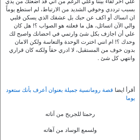
علي آخر لقاء بيننا وعلي الرغم من اني قد اضعتك من يدي
بسبب ترددي وخوفي الشديد من الارتباط، لم استطع يوماً
ان انساك أو اكف عن حبك بل عشقك الذي يسكن قلبي
والي الآن اتسائل، هل ما فعلته هو الصواب ؟! هل كان
علي أن اجازف بكل شئ وارتمي في احضانك واصبح لك
وحدك ؟! ام انني اخترت الوحدة والتعاسة ولكن الامان
بدون خوف من المستقبل، لا ادري حقاً ولكنه كان قراري
وانتهي كل شئ .
أقرأ ايضا
قصة رومانسية جميلة بعنوان أعرف بأنك ستعود
يوما
رحمتا للجريح من آناته
ولسمع الوساد من آهاته