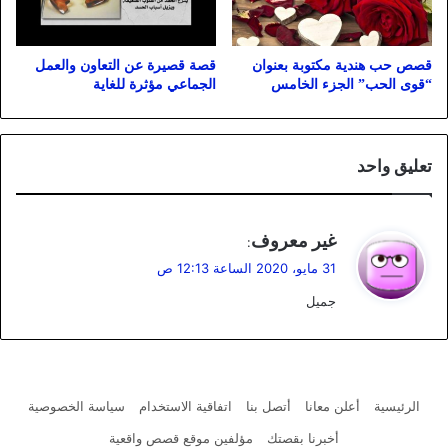
قصص حب هندية مكتوبة بعنوان
قصة قصيرة عن التعاون والعمل
“قوى الحب” الجزء الخامس
الجماعي مؤثرة للغاية
تعليق واحد
ي
غير معروف
:
ق
31 مايو، 2020 الساعة 12:13 ص
و
جميل
ل
الرئيسية
أعلن معانا
أتصل بنا
اتفاقية الاستخدام
سياسة الخصوصية
أخبرنا بقصتك
مؤلفين موقع قصص واقعية