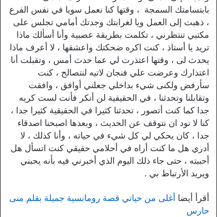
بابتسامتك السمجة ، وقتها كنا نعمل سويا في نفس الفرع
، ذهبت إلى العمل ويا لغرابتك وجدتك أمامي تجلس على
مكتبي تنتظرني ، تكلمت بطريقة عصبية وأنا أسألك ماذا
تريد يا أستاذ ، كنت اكره ضحكتك واعشقها ، لا أعرف ماذا
يحدث لى ، وقتها اعتذرت لي عما حدث أمس ، وتقبلت أنا
اعتذارك وعرضت علي فنجان لاتيه لنتصالح ، كنت
سأرفض ولكنى شيء بداخلي جعلني أوافق ، وافقت
وتقابلنا وتحدثنا ، في الحقيقية لن أنكر فأنت لست كريه
جدا كما كنت أتصور ، تحدثنا كثيرا في الحقيقية كثيرا جدا ،
كنا لا نود ان نتوقف عن الحديث ، وبعدها اصبحنا اصدقاء
جدا ، كان يحكي لي كل شيء في حياته ، وأنا كذلك ، لا
أدري هل ما كنت أراه في أحلامي حقيقي كنت اتسأل هل
أحببته ، حتى جاء ذلك اليوم الذي أخبرني فيه بأنه يحبني
ويريد الأرتباط بي .
أقرأ أيضا
أغلى من حياتي قصة رومانسية جميلة بقلم منى
حارس