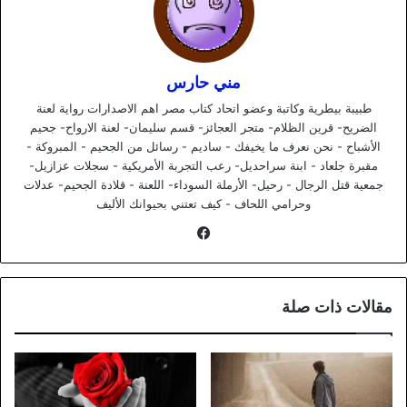
مني حارس
طبيبة بيطرية وكاتبة وعضو اتحاد كتاب مصر اهم الاصدارات رواية لعنة
الضريح- قرين الظلام- متجر العجائز- قسم سليمان- لعنة الارواح- جحيم
الأشباح - نحن نعرف ما يخيفك - ساديم - رسائل من الجحيم - المبروكة -
مقبرة جلعاد - ابنة سراحديل- رعب التجربة الأمريكية - سجلات عزازيل-
جمعية قتل الرجال - رحيل- الأرملة السوداء- اللعنة - قلادة الجحيم- عدلات
وحرامي اللحاف - كيف تعتني بحيوانك الأليف
فيسبوك
مقالات ذات صلة