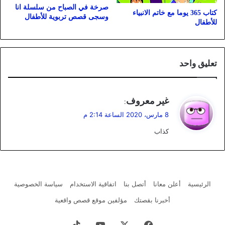
صرخة في الصباح من سلسلة انا
كتاب 365 يوما مع خاتم الانبياء
وسجى قصص تربوية للأطفال
للأطفال
تعليق واحد
ي
غير معروف
:
ق
8 مارس، 2020 الساعة 2:14 م
و
كذاب
ل
الرئيسية
أعلن معانا
أتصل بنا
اتفاقية الاستخدام
سياسة الخصوصية
أخبرنا بقصتك
مؤلفين موقع قصص واقعية
فيسبوك
X
يوتيوب
‫TikTok