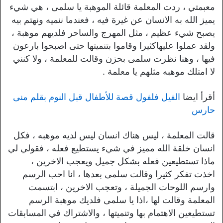
معبمتي ، ردت المعلمة قائلة الموهبة يا سلمى ، هي شيء
يميز الله به الانسان عن غيرة فيه ، فعندما ننميه ونهتم بيه
يصبح شيء عظيم ، مثل المهرج والساحر فلديهم موهبة ،
ولقد عملوا عليهاكثيرا وقاموا بتنميتها حتى اصبحوا بارعون
فيها ، وهنا نظرت سلمى بحزن وقالت للمعلمة ، ولا كنني
لا امتلك موهبه مثلهم يا معلمة .
أقرأ ايضا
الفيل فلفول قصة للأطفال قبل النوم بقلم منى
حارس
قالت المعلمة ، ليس هناك انسان ليس لديه موهبه ، فكل
انسان خلقة الله مميز في شيء يستطيع فعله ، فقولي لي
ماذا تستطيعين فعله بشكل جميل ويعجب الاخرين ،
اخذت تفكر كثيرا وقالت سلمى بعدها ، انا احب الرسم
وارسم اللوحات الجميلة ، وتعجب الاخرين ، ابتسمت
المعلمة وقالت لها ،اذا يا سلمى فلديك موهبة الرسم
تستطيعين الاهتمام بها وتنميتها ، والاشتراك في المسابقات