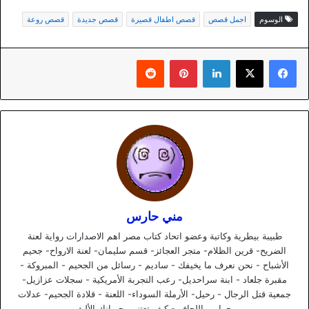
الوسوم
اجمل قصص
قصص اطفال قصيرة
قصص جديدة
قصص روعة
لينكدإن
بينتيريست
مني حارس
طبيبة بيطرية وكاتبة وعضو اتحاد كتاب مصر اهم الاصدارات رواية لعنة
الضريح- قرين الظلام- متجر العجائز- قسم سليمان- لعنة الارواح- جحيم
الأشباح - نحن نعرف ما يخيفك - ساديم - رسائل من الجحيم - المبروكة -
مقبرة جلعاد - ابنة سراحديل- رعب التجربة الأمريكية - سجلات عزازيل-
جمعية قتل الرجال - رحيل- الأرملة السوداء- اللعنة - قلادة الجحيم- عدلات
وحرامي اللحاف - كيف تعتني بحيوانك الأليف