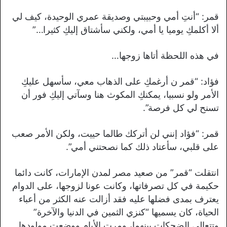
قمر: “أنتِ أمي وحبيبتي وصديقة عمري الوحيدة، كيف لي
ألا أكلمكِ يوميا يا أمي، ولكني سأشتاق إليكِ كثيرا…”
في هذه اللحظة أتاها زوجها…
فؤاد: “قمر ن أرغمكِ على الذهاب معي، سأسهل عليكِ
الأمر ولو نسبيا، يمكنكِ المكوث هنا وسآتي إليكِ فور أن
تسنح لي كل فرصة”.
قمر: “فؤاد إنني لن أتركك طالما حييت، ولكن الأمر صعب
على قلبي، سأعتاد ذلك كما نصحتني أمي”.
انتقلت “قمر” من صعيد مصر لمدن الإمارات، كانت دائما
حكيمة في كل تصرفاتها، وكانت عونا لزوجها، على الدوام
يعترف بمدى فضلها عليه فقد أزالت عنه الكثر من أعباء
الحياة، كان يسميها “كنزي الثمين في الدنيا والآخرة”
وتتعالى الضحكات بينهما، ومرت الأيام ووضعت مولودها