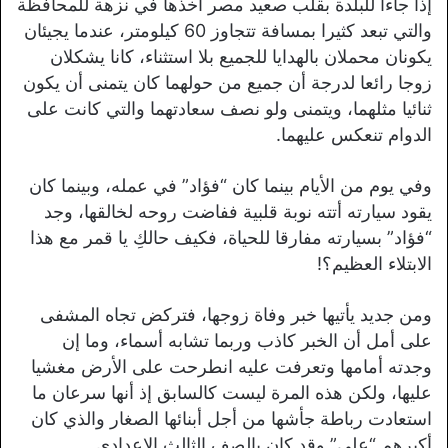
إذا جاءا للبلدة بقلب صعيد مصر أخذها في نزهة للمحافظة
والتي تبعد كثيرا بمسافة تتجاوز 60 كيلومتر، عندما يجيئان
يكونان محملان بالهدايا للجميع بلا استثناء، كانا يشكلان
زوجا رائعا لدرجة أن جميع من حولهما كان يتمنى أن يكون
ثنائيا مثلهما، ويتمنى ولو نصف سعادتهما والتي كانت على
الدوام تنعكس عليهما.
وفي يوم من الأيام بينما كان “فؤاد” في عمله، وبينما كان
يقود سيارته أتته نوبة قلبية ففاضت روحه لخالقها، وجد
“فؤاد” بسيارته مفارقا للحياة، فكيف حالكِ يا قمر مع هذا
الابتلاء العظيم؟!
ومن جديد يأتيها خبر وفاة زوجها، فتركض تجاه المشفى
على أمل أن الخبر كاذب وربما تشابه أسماء، وما إن
وجدته أمامها وتعرفت عليه انطرحت على الأرض مغشيا
عليها، ولكن هذه المرة ليست كالسابق إذ أنها سرعان ما
استعادت رباطة جأشها من أجل أبنائها الصغار والذي كان
أكبرهم “علي” وقد كان بالصف الثالث الإعدادي.