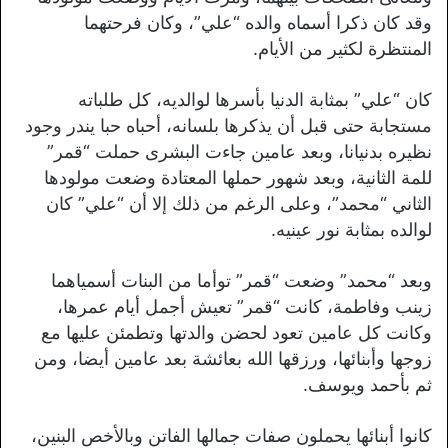
وقد كان ذكرا أسماه والده “علي”، وكان فرحتهما
المنتظرة لكثير من الأيام.
كان “علي” بمثابة الدنيا بأسرها لوالديه، كل طلباته
مستجابة حتى قبل أن يذكرها بلسانه، أحباه حبا يندر وجود
نظيره بدنيانا، وبعد عامين جاءت البشرى حملت “قمر”
للمة الثانية، وبعد شهور حملها المعتادة وضعت مولودها
الثاني “محمد”، وعلى الرغم من ذلك إلا أن “علي” كان
لوالده بمثابة نور عينيه.
وبعد “محمد” وضعت “قمر” توأما من البنات أسمياهما
زينب وفاطمة، كانت “قمر” تعيش أجمل أيام عمرها،
وكانت كل عامين تعود لحضن والدتها وتطمئن عليها مع
زوجها وأبنائها، ورزقها الله بعائشة بعد عامين أيضا، ومن
ثم بأحمد ويوسف.
كانوا أبنائها يحملون صفات جمالها الفاتن وبالأخص البنين،