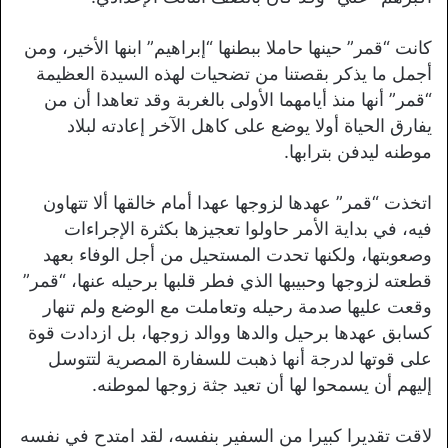
كانت “قمر” حينها حاملا ببطنها “إبراهيم” ابنها الأخير، ومن
أجمل ما يذكر بقصتنا من تضحيات لهذه السيدة العظيمة
“قمر” أنها منذ أيامهما الأولى بالغربة وقد تعاهدا أن من
يفارق الحياة أولا يوضع على كاهل الآخر إعادته لبلاد
موطنه ليدفن بترابها.
اتخذت “قمر” عهدها لزوجها عهدا أمام خالقها ألا تتهاون
فيه، في بداية الأمر حاولوا تعجيزها بكثرة الإجراءات
وصعوبتها، ولكنها تحدت المستحيل من أجل الوفاء بعهد
قطعته لزوجها وحبيبها الذي فطر قلبها برحيله عنها، “قمر”
وقعت عليها صدمة رحيله وتعاملت مع الوضع ولم تنهار
كسابق عهدها برحيل والدها ووالد زوجها، بل ازدادت قوة
على قوتها لدرجة أنها ذهبت للسفارة المصرية لتتوسل
إليهم أن يسمحوا لها أن تعيد جثة زوجها لموطنه.
لاقت تقديرا كبيرا من السفير بنفسه، لقد امتدح في نفسه