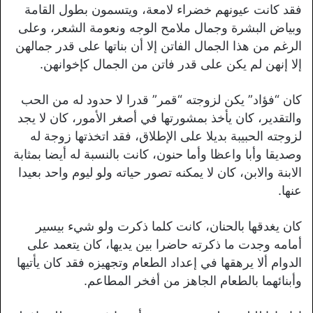
فقد كانت عيونهم خضراء لامعة، ويتسمون بطول القامة
وبياض البشرة وجمال ملامح الوجه ونعومة الشعر، وعلى
الرغم من هذا الجمال الفاتن إلا أن بناتها على قدر جمالهن
إلا إنهن لم يكن على قدر فاتن من الجمال كإخوانهن.
كان “فؤاد” يكن لزوجته “قمر” قدرا لا حدود له من الحب
والتقدير، كان يأخذ بمشورتها في أصغر الأمور، كان لا يجد
لزوجته الحبيبة بديلا على الإطلاق، فقد اتخذتها زوجة له
وصديقا وأبا واعظا وأما حنون، كانت بالنسبة له أيضا بمثابة
الابنة والابن، كان لا يمكنه تصور حياته ولو ليوم واحد بعيدا
عنها.
كان يغدقها بالحنان، كانت كلما ذكرت ولو شيء بيسير
أمامه وجدت ما ذكرته حاضرا بين يديها، كان يتعمد على
الدوام ألا يرهقها في إعداد الطعام وتجهيزه فقد كان يأتيها
وأبنائهما بالطعام الجاهز من أفخر المطاعم.