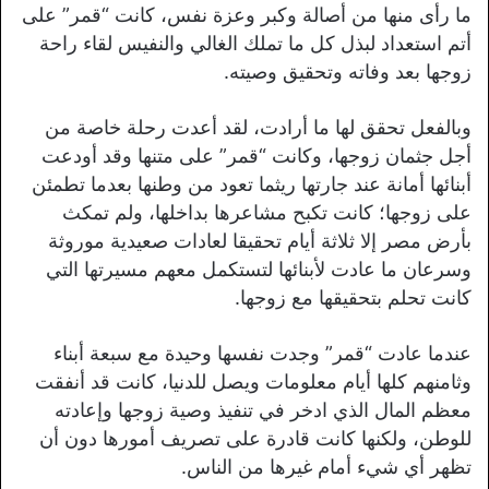
ما رأى منها من أصالة وكبر وعزة نفس، كانت “قمر” على
أتم استعداد لبذل كل ما تملك الغالي والنفيس لقاء راحة
زوجها بعد وفاته وتحقيق وصيته.
وبالفعل تحقق لها ما أرادت، لقد أعدت رحلة خاصة من
أجل جثمان زوجها، وكانت “قمر” على متنها وقد أودعت
أبنائها أمانة عند جارتها ريثما تعود من وطنها بعدما تطمئن
على زوجها؛ كانت تكبح مشاعرها بداخلها، ولم تمكث
بأرض مصر إلا ثلاثة أيام تحقيقا لعادات صعيدية موروثة
وسرعان ما عادت لأبنائها لتستكمل معهم مسيرتها التي
كانت تحلم بتحقيقها مع زوجها.
عندما عادت “قمر” وجدت نفسها وحيدة مع سبعة أبناء
وثامنهم كلها أيام معلومات ويصل للدنيا، كانت قد أنفقت
معظم المال الذي ادخر في تنفيذ وصية زوجها وإعادته
للوطن، ولكنها كانت قادرة على تصريف أمورها دون أن
تظهر أي شيء أمام غيرها من الناس.