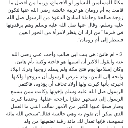
مكانًا للمسلمين للتشاور أو الاجتماع، وربما من افضل ما
قامت به أم رومان هو تربية عائشة رضي الله عنها لتكون
زوجة صالحة وحاملة لمبادئ الدعوة من الرسول صل الله
عليه وسلم، وقال عنها صل الله عليه وسلم وهم يرقدونها
في قبرها “من اراد ان ينظر لامرأة من الحور العين
فلينظر إلى أم رومان”.
２- ام هانئ: هي بنت ابي طالب وأخت علي رضي الله
عنه والقول الاكبر أن اسمها هو فاخته وكنية بأم هانئ،
وكان إسلامها يوم فتح مكة ولم يسلم زوجها وترك البلاد
واتجه إلى اليمن، وقد عرض الرسول أن يتزوجها ولكنها
اخبرته بأنها كبرت ولها أولاد تخاف أن يؤذوه، فاكتفي
الرسول صل الله عليه وسلم بإخوتها وكانت ممن يسمع
الرسول إلى نصحهن نظرًا لراجحة عقلها، وعندما كبرت
وصار صعبًا عليها الكثير من الامور سألت النبي ما العمل
الذي يمكن أن تقوم به وهي جالسة فقال”سبحي الله مائة
تسبيحة، فإنها تعدل لك مائة رقبة تعتقينها من ولد