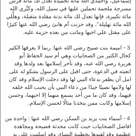
إسماعيل، واحمدي الله مائة تحميدة تعدل لك مائة فرس
مسرجة ملجمة تحملين عليها في سبيل الله، وكبِّري الله
مائة تكبيرة، فإنها تعدل لك مائة بدنة مقلدة متقبلة، وهلِّلي
الله مائة تهليلة”، وقد حزنت أم هانئ رضي الله عنها كثيرًا
على مقتل علي اخيها وماتت من بعده حزينة عليه.
３- اميمة بنت صبيح رضي الله عنها: ربما لا يعرفها الكثير
كحال الكثير من الصحابيات وهي أم سيد الحفاظ أبو
هريرة رضي الله عنه، وقد تأخر إسلامها بعد ولدها وقد
اتعبته في الدعوة، حتى اقبل على الرسول يشكو له على
امل أن يظفر بدعاء النبي لها وقد دخلت الإسلام وقد كان
لها ولابنها نصيبًا جيدًا من دعاء النبي بأن يحبب الله خلقه
فيهما، وقد كان ما من أحد يسمع منهما إلا احبهما، وحسن
إسلامها وكانت ممن يتخذنا مثالًا لحسن الإسلام.
４- أسماء بنت يزيد بن السكن رضي الله عنها : واحدة من
افاضل الصحابيات حيث كانت محدثة فصيحة ومجاهدة
عظيمة وقد لقبوها بخطيبة النساء، وقد اسلمت على يد