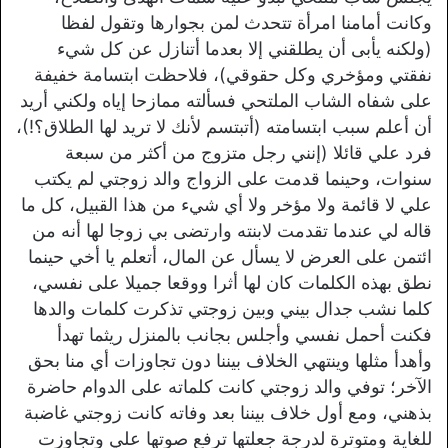
وكانت أمامنا امرأة تتحدث لمن بجوارها وتقول لفظا
(ولكنه يأبى أن يطلقني إلا بعدما أتنازل عن كل شيء
نفقتي ومؤخري وكل حقوقي)، فلاحظت ابتسامة خفيفة
على شفاه الشاب الملتحي فسألته ممازحا إياه ولكني أريد
أن أعلم سبب ابتسامته (أتبتسم لأنك لا تريد لها الطلاق؟!)،
فرد علي قائلا (إنني رجل متزوج من أكثر من سبعة
سنوات، وحينما قدمت على الزواج والد زوجتي لم يكتب
علي لا قائمة ولا مؤخر ولا أي شيء من هذا القبيل، كل ما
قاله لي عندما تقدمت لابنته وارتضى بي زوجا لها أنه من
ائتمن على العرض لا يسأل عن المال، أتعلم يا أخي حينما
نطق بهذه الكلمات كان لها أثرا ووقعا جميلا على نفسي،
كلما نشب جدال بيني وبين زوجتي تذكرت كلمات والدها
فكنت أحمل نفسي وأجلس بجانب بالمنزل ريثما تهدأ
وأهدأ مثلها وينتهي الخلاف بيننا دون تجاوزات أي منا بحق
الآخر؛ توفي والد زوجتي كانت كلماته على الدوام حاضرة
بذهني، ومع أول خلاف بيننا بعد وفاته كانت زوجتي غاضبة
للغاية ومتوترة لدرجة جعلتها ترفع صوتها علي وتجاوزت