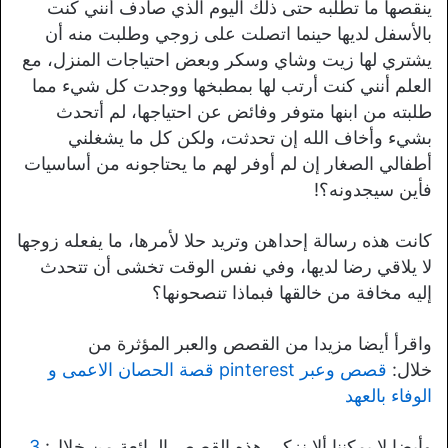
ينقصها ما تطلبه حتى ذلك اليوم الذي صادف أنني كنت
بالأسفل لديها حينما اتصلت على زوجي وطلبت منه أن
يشتري لها زيت وشاي وسكر وبعض احتياجات المنزل، مع
العلم أنني كنت أرتب لها بمطبخها ووجدت كل شيء مما
طلبته من ابنها متوفر وفائض عن احتياجها، لم أتحدث
بشيء وأخاف الله إن تحدثت، ولكن كل ما يشغلني
أطفالي الصغار إن لم أوفر لهم ما يحتاجونه من أساسيات
فأين سيجدونه؟!
كانت هذه رسالة إحداهن وتريد حلا لأمرها، ما يفعله زوجها
لا يلاقي رضا لديها، وفي نفس الوقت تخشى أن تتحدث
إليه مخافة من خالقها فبماذا تنصحونها؟
واقرأ أيضا مزيدا من القصص والعبر المؤثرة من
خلال:
قصص وعبر pinterest قصة الحصان الاعمى و
الوفاء بالعهد
وأيضا لا يمكننا ألا نزكي هذه القصص الرائعة من خلال:
3