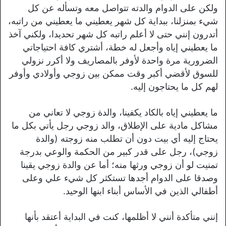
ولكن على الدوام والدته تتواصل معه وتسأله عن كل
شيء بمنزلنا، ببداية كل شهر يعطيني ما يعطيني من راتبه،
أتدرون إنني حتى لا أعلم راتبه كل شهر تحديدا، ولكني آخذ
ما يعطيني إياه وأجعل له خطة، أشتري كافة احتياجاتي
الضرورية مرة واحدة لأوفر بالمصاريف ولا أكرر نزولي
للسوق لأقضي أكبر وقت ممكن بين زوجي وأولادي وأوفر
لهم كل ما يحتاجون إليه.
ما يعطيني إياه بالكاد يكفينا، والدة زوجي لا تعاني من
مشاكل مادية على الإطلاق، والد زوجي رجل يأتي بكل ما
يحتاج إليه أي بيت دون أن تطلب منه زوجته (والدة
زوجي)، رجل على قدر كبير من الحكمة والوعي بدرجة
تمنيت لو أن زوجي ورثها منه؛ أما عن والدة زوجي يقينا
وصدقا على الدوام أجدها تستكثر كل شيء علي وعلى
أطفالي الذين في الأساس أبناء ابنها الوحيد.
إنني متأكدة أنني لا أظلمها، كنت في البداية أعتقد بأنها