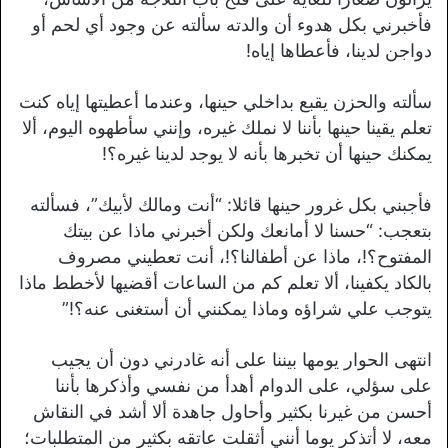
فأخبرني بكل هدوء أن والدته سألته عن وجود أي لحم أو
دواجن لدينا، فأعطاها إياه!
سألته والحزن يقبع بداخلي حينها، وعندما أعطيتها إياه كنت
تعلم يقينا حينها بأننا لا نملك غيره، وإنني سأطهوه اليوم، ألا
يمكنك حينها أن تخبرها بأنه لا يوجد لدينا غيره؟!
فأجبني بكل غرور حينها قائلا: “أنت ومالك لأبيك”، فسألته
بتعجب: “حسنا لا أمانعك ولكن أخبرني ماذا عن بيتك
المفتوح؟!، ماذا عن أطفالنا؟!، أنت تعطيني مصروف
بالكاد يكفينا، ألا تعلم كم من الساعات أقضيها لأخطط ماذا
يتوجب علي شراؤه وماذا يمكنني أن أستغنى عنه؟!”
انتهى الحوار يومها بيننا على أنه غادرني دون أن يجيب
على سؤلي، على الدوام أهدأ من نفسي وأذكرها بأننا
أحسن من غيرنا بكثير وأحاول جاهدة ألا أشد في النقاش
معه، لا أتذكر يوما أنني أثقلت عاتقه بكثير من المتطلبات؛